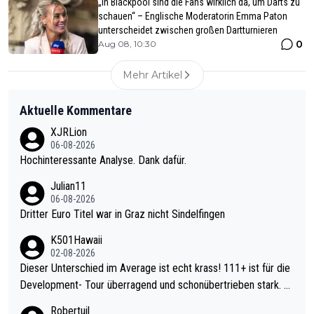
„In Blackpool sind die Fans wirklich da, um Darts zu
schauen“ – Englische Moderatorin Emma Paton
unterscheidet zwischen großen Dartturnieren
0
Aug 08, 10:30
Mehr Artikel
Aktuelle Kommentare
XJRLion
06-08-2026
Hochinteressante Analyse. Dank dafür.
Julian11
06-08-2026
Dritter Euro Titel war in Graz nicht Sindelfingen
K501Hawaii
02-08-2026
Dieser Unterschied im Average ist echt krass! 111+ ist für die
Development- Tour überragend und schonübertrieben stark. U
nter 60 im Ave dagegen eigentlich schon zu schwach - gerade
Robertuil