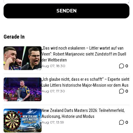
SENDEN
Gerade In
„Das wird noch eskalieren – Littler wartet auf van
Veen“: Robert Marijanovic sieht Zündstoff im Duell
der Weltbesten
0
Aug 07, 18:30
„Ich glaube nicht, dass er es schafft“ – Experte sieht
Luke Littlers historische Major-Mission vor dem Aus
0
Aug 07, 17:30
New Zealand Darts Masters 2026: Teilnehmerfeld,
Auslosung, Historie und Modus
0
Aug 07, 13:59