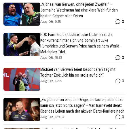
„Michael van Gerwen, ohne jeden Zweifel“ –
Jermaine Wattimena hat eine klare Wahl für den
besten Gegner aller Zeiten
0
Aug 08, 9:15
PDC Form Guide Update: Luke Littler lässt die
Konkurrenz hinter sich und dominiert Luke
Humphries und Gerwyn Price nach seinem World-
Matchplay-Titel
0
Aug 08, 15:53
Michael van Gerwen feiert besonderen Tag mit
Tochter Zoë: „Ich bin so stolz auf dich“
0
Aug 08, 13:15
„Es gibt schon ein paar Dinge, die laufen, aber dazu
kann ich jetzt nichts sagen“ – Van Barneveld denkt
über das Leben nach der aktiven Darts-Karriere nach
0
Aug 08, 12:00