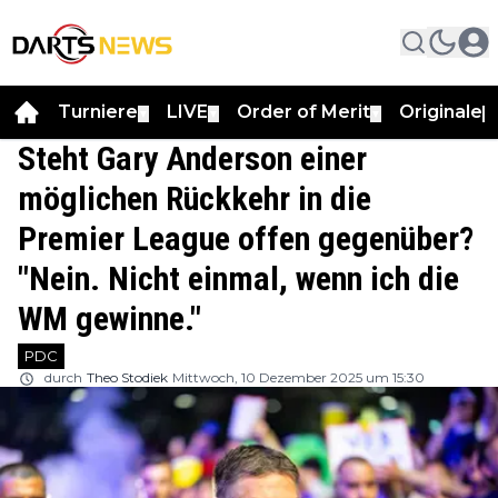
Turniere
LIVE
Order of Merit
Originale
▼
▼
▼
▼
Steht Gary Anderson einer
möglichen Rückkehr in die
Premier League offen gegenüber?
"Nein. Nicht einmal, wenn ich die
WM gewinne."
PDC
durch
Theo Stodiek
Mittwoch, 10 Dezember 2025 um 15:30