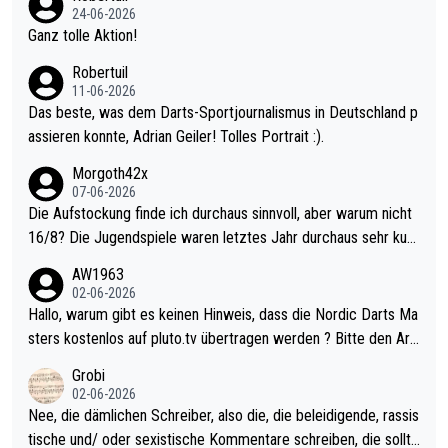
mal 40+ erst recht. Da gewinnst keinen Blumentopf - ist ja noc
24-06-2026
h krasser wie ein Pokalspiel eines Kreisligisten vs einem Bund
Ganz tolle Aktion!
esligisten.
Robertuil
11-06-2026
Das beste, was dem Darts-Sportjournalismus in Deutschland p
assieren konnte, Adrian Geiler! Tolles Portrait :).
Morgoth42x
07-06-2026
Die Aufstockung finde ich durchaus sinnvoll, aber warum nicht
16/8? Die Jugendspiele waren letztes Jahr durchaus sehr kurz
weilig und besser anzuschauen, als manch Erwachsenenspiel.
AW1963
Allerdings ist Mitchell Lawrie als Nummer 1 der Welt eh qualifi
02-06-2026
ziert. Somit ändert die automatische Qualifikation des Weltmei
Hallo, warum gibt es keinen Hinweis, dass die Nordic Darts Ma
sters erstmal nichts. Ich denke sie wollen damit für nächstes J
sters kostenlos auf pluto.tv übertragen werden ? Bitte den Arti
ahr vorsorgen, denn da ist er alt genug für die PDC und wird w
kel aktualisieren, danke!
Grobi
ohl wenig WDF Turniere spielen. Dies war bei Archie Self letzt
02-06-2026
es Jahr der Fall. Er musste als amtierender Weltmeister durch
Nee, die dämlichen Schreiber, also die, die beleidigende, rassis
den Qualifier und ich glaube kaum, dass Mitchel sich das (in Ve
tische und/ oder sexistische Kommentare schreiben, die sollte