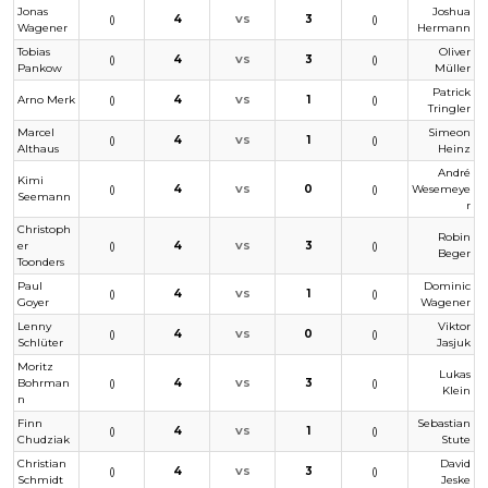
Jonas
Joshua
()
4
3
()
VS
Wagener
Hermann
Tobias
Oliver
()
4
3
()
VS
Pankow
Müller
Patrick
Arno Merk
()
4
1
()
VS
Tringler
Marcel
Simeon
()
4
1
()
VS
Althaus
Heinz
André
Kimi
()
4
0
()
Wesemeye
VS
Seemann
r
Christoph
Robin
er
()
4
3
()
VS
Beger
Toonders
Paul
Dominic
()
4
1
()
VS
Goyer
Wagener
Lenny
Viktor
()
4
0
()
VS
Schlüter
Jasjuk
Moritz
Lukas
Bohrman
()
4
3
()
VS
Klein
n
Finn
Sebastian
()
4
1
()
VS
Chudziak
Stute
Christian
David
()
4
3
()
VS
Schmidt
Jeske