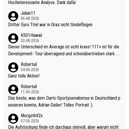
Hochinteressante Analyse. Dank dafür.
Julian11
06-08-2026
Dritter Euro Titel war in Graz nicht Sindelfingen
K501Hawaii
02-08-2026
Dieser Unterschied im Average ist echt krass! 111+ ist für die
Development- Tour überragend und schonübertrieben stark. U
nter 60 im Ave dagegen eigentlich schon zu schwach - gerade
Robertuil
mal 40+ erst recht. Da gewinnst keinen Blumentopf - ist ja noc
24-06-2026
h krasser wie ein Pokalspiel eines Kreisligisten vs einem Bund
Ganz tolle Aktion!
esligisten.
Robertuil
11-06-2026
Das beste, was dem Darts-Sportjournalismus in Deutschland p
assieren konnte, Adrian Geiler! Tolles Portrait :).
Morgoth42x
07-06-2026
Die Aufstockung finde ich durchaus sinnvoll, aber warum nicht