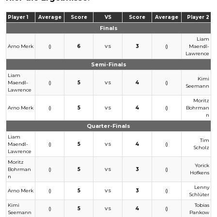
Player 1
Average
Score
VS
Score
Average
Player 2
Finals
Liam
Arno Merk
()
6
3
()
Maendl-
VS
Lawrence
Semi-Finals
Liam
Kimi
Maendl-
()
5
4
()
VS
Seemann
Lawrence
Moritz
Arno Merk
()
5
4
()
Bohrman
VS
n
Quarter-Finals
Liam
Tim
Maendl-
()
5
4
()
VS
Scholz
Lawrence
Moritz
Yorick
Bohrman
()
5
3
()
VS
Hofkens
n
Lenny
Arno Merk
()
5
3
()
VS
Schlüter
Kimi
Tobias
()
5
4
()
VS
Seemann
Pankow