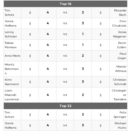
Top 16
Tim
Riccardo
()
4
2
()
VS
Scholz
Rech
Yorick
Finn
()
4
3
()
VS
Hofkens
Chudziak
Lenny
Jonas
()
4
1
()
VS
Schlüter
Wagener
Tobias
Kevin
()
4
1
()
VS
Pankow
Jußen
Paul
Arno Merk
()
4
2
()
VS
Goyer
Moritz
Marcel
Bohrman
()
4
3
()
VS
Althaus
n
Kimi
Christian
()
4
3
()
VS
Seemann
Schmidt
Liam
Christoph
Maendl-
()
4
2
()
er
VS
Lawrence
Toonders
Top 32
Tim
Felix
()
4
2
()
VS
Scholz
Springer
Yorick
Michael
()
4
3
()
VS
Hofkens
Hurtz