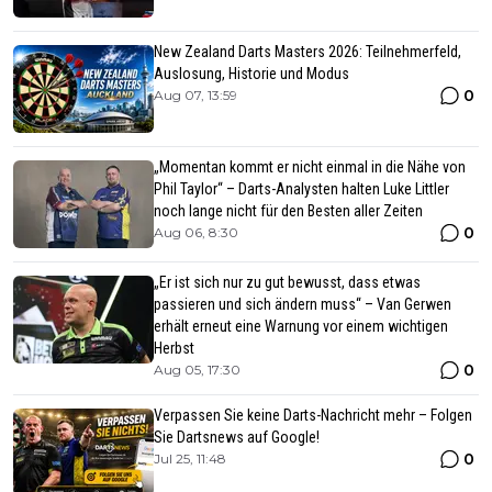
New Zealand Darts Masters 2026: Teilnehmerfeld,
Auslosung, Historie und Modus
0
Aug 07, 13:59
„Momentan kommt er nicht einmal in die Nähe von
Phil Taylor“ – Darts-Analysten halten Luke Littler
noch lange nicht für den Besten aller Zeiten
0
Aug 06, 8:30
„Er ist sich nur zu gut bewusst, dass etwas
passieren und sich ändern muss“ – Van Gerwen
erhält erneut eine Warnung vor einem wichtigen
Herbst
0
Aug 05, 17:30
Verpassen Sie keine Darts-Nachricht mehr – Folgen
Sie Dartsnews auf Google!
0
Jul 25, 11:48