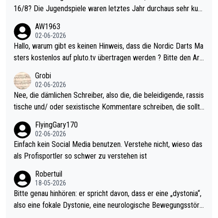
16/8? Die Jugendspiele waren letztes Jahr durchaus sehr kurz
weilig und besser anzuschauen, als manch Erwachsenenspiel.
AW1963
Allerdings ist Mitchell Lawrie als Nummer 1 der Welt eh qualifi
02-06-2026
ziert. Somit ändert die automatische Qualifikation des Weltmei
Hallo, warum gibt es keinen Hinweis, dass die Nordic Darts Ma
sters erstmal nichts. Ich denke sie wollen damit für nächstes J
sters kostenlos auf pluto.tv übertragen werden ? Bitte den Arti
ahr vorsorgen, denn da ist er alt genug für die PDC und wird w
kel aktualisieren, danke!
Grobi
ohl wenig WDF Turniere spielen. Dies war bei Archie Self letzt
02-06-2026
es Jahr der Fall. Er musste als amtierender Weltmeister durch
Nee, die dämlichen Schreiber, also die, die beleidigende, rassis
den Qualifier und ich glaube kaum, dass Mitchel sich das (in Ve
tische und/ oder sexistische Kommentare schreiben, die sollte
gas) antun würde, wenn er doch eigentlich die PDC-WM als Zi
n das einfach mal bleiben lassen. Sollten besser mal ihr eigene
FlyingGary170
el hat.
s Leben in den Griff kriegen. Nur eins wundert mich: Luke Little
02-06-2026
r war doch neulich erst derjenige, der über Social Media GvV p
Einfach kein Social Media benutzen. Verstehe nicht, wieso das
rovoziert hat. Und Littlers Mutter schießt öfters mal gegen Ric
als Profisportler so schwer zu verstehen ist
ardo Pietreczko auf Social Media. Hmmmm. Finde den Fehler!
Robertuil
18-05-2026
Bitte genau hinhören: er spricht davon, dass er eine „dystonia“,
also eine fokale Dystonie, eine neurologische Bewegungsstöru
ng, bei der unkontrolliert Bewegungen und Krämpfe erzeugt w