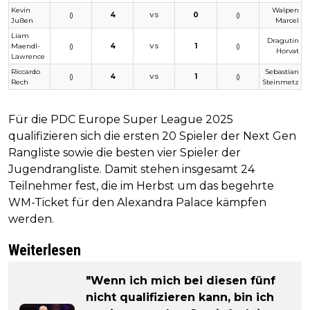
Kevin
Walpen
()
4
0
()
VS
Jußen
Marcel
Liam
Dragutin
Maendl-
()
4
1
()
VS
Horvat
Lawrence
Riccardo
Sebastian
()
4
1
()
VS
Rech
Steinmetz
Für die PDC Europe Super League 2025
qualifizieren sich die ersten 20 Spieler der Next Gen
Rangliste sowie die besten vier Spieler der
Jugendrangliste. Damit stehen insgesamt 24
Teilnehmer fest, die im Herbst um das begehrte
WM-Ticket für den Alexandra Palace kämpfen
werden.
Weiterlesen
"Wenn ich mich bei diesen fünf
nicht qualifizieren kann, bin ich