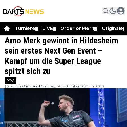
Turniere
LIVE
Order of Merit
Originale
▼
▼
▼
▼
Arno Merk gewinnt in Hildesheim
sein erstes Next Gen Event –
Kampf um die Super League
spitzt sich zu
PDC
durch
Oliver Ried
Sonntag, 14 September 2025 um 6:00