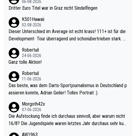
06-08-2026
Dritter Euro Titel war in Graz nicht Sindelfingen
K501Hawaii
02-08-2026
Dieser Unterschied im Average ist echt krass! 111+ ist für die
Development- Tour überragend und schonübertrieben stark. U
nter 60 im Ave dagegen eigentlich schon zu schwach - gerade
Robertuil
mal 40+ erst recht. Da gewinnst keinen Blumentopf - ist ja noc
24-06-2026
h krasser wie ein Pokalspiel eines Kreisligisten vs einem Bund
Ganz tolle Aktion!
esligisten.
Robertuil
11-06-2026
Das beste, was dem Darts-Sportjournalismus in Deutschland p
assieren konnte, Adrian Geiler! Tolles Portrait :).
Morgoth42x
07-06-2026
Die Aufstockung finde ich durchaus sinnvoll, aber warum nicht
16/8? Die Jugendspiele waren letztes Jahr durchaus sehr kurz
weilig und besser anzuschauen, als manch Erwachsenenspiel.
AW1963