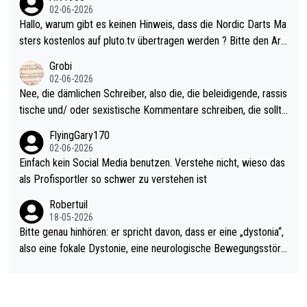
Allerdings ist Mitchell Lawrie als Nummer 1 der Welt eh qualifi
02-06-2026
ziert. Somit ändert die automatische Qualifikation des Weltmei
Hallo, warum gibt es keinen Hinweis, dass die Nordic Darts Ma
sters erstmal nichts. Ich denke sie wollen damit für nächstes J
sters kostenlos auf pluto.tv übertragen werden ? Bitte den Arti
ahr vorsorgen, denn da ist er alt genug für die PDC und wird w
kel aktualisieren, danke!
Grobi
ohl wenig WDF Turniere spielen. Dies war bei Archie Self letzt
02-06-2026
es Jahr der Fall. Er musste als amtierender Weltmeister durch
Nee, die dämlichen Schreiber, also die, die beleidigende, rassis
den Qualifier und ich glaube kaum, dass Mitchel sich das (in Ve
tische und/ oder sexistische Kommentare schreiben, die sollte
gas) antun würde, wenn er doch eigentlich die PDC-WM als Zi
n das einfach mal bleiben lassen. Sollten besser mal ihr eigene
FlyingGary170
el hat.
s Leben in den Griff kriegen. Nur eins wundert mich: Luke Little
02-06-2026
r war doch neulich erst derjenige, der über Social Media GvV p
Einfach kein Social Media benutzen. Verstehe nicht, wieso das
rovoziert hat. Und Littlers Mutter schießt öfters mal gegen Ric
als Profisportler so schwer zu verstehen ist
ardo Pietreczko auf Social Media. Hmmmm. Finde den Fehler!
Robertuil
18-05-2026
Bitte genau hinhören: er spricht davon, dass er eine „dystonia“,
also eine fokale Dystonie, eine neurologische Bewegungsstöru
ng, bei der unkontrolliert Bewegungen und Krämpfe erzeugt w
erden, im Arm hat. Und, dass Medikamente ihm helfen! Ich glau
be immer noch, dass sehr viele der Dartits-Fälle fälschlich psy