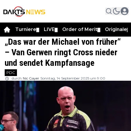
Turniere
LIVE
Order of Merit
Originale
▼
▼
▼
▼
„Das war der Michael von früher“
– Van Gerwen ringt Cross nieder
und sendet Kampfansage
PDC
durch
Nic Gayer
Sonntag, 14 September 2025 um 9:00