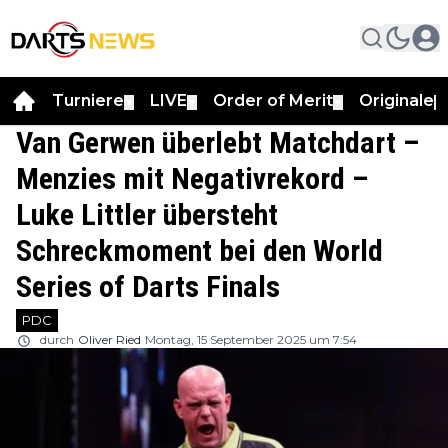
Turniere
LIVE
Order of Merit
Originale
▼
▼
▼
▼
Van Gerwen überlebt Matchdart –
Menzies mit Negativrekord –
Luke Littler übersteht
Schreckmoment bei den World
Series of Darts Finals
PDC
durch
Oliver Ried
Montag, 15 September 2025 um 7:54