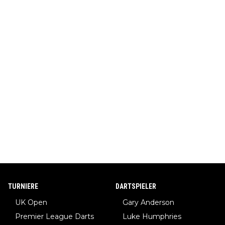
TURNIERE
DARTSPIELER
UK Open
Gary Anderson
Premier League Darts
Luke Humphries