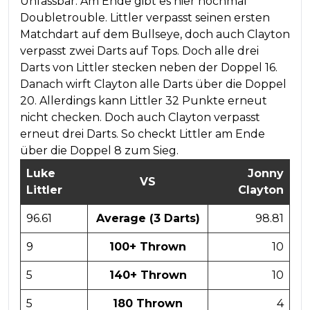
Unfassbar. Am Ende gibt es hier nochmal
Doubletrouble. Littler verpasst seinen ersten
Matchdart auf dem Bullseye, doch auch Clayton
verpasst zwei Darts auf Tops. Doch alle drei
Darts von Littler stecken neben der Doppel 16.
Danach wirft Clayton alle Darts über die Doppel
20. Allerdings kann Littler 32 Punkte erneut
nicht checken. Doch auch Clayton verpasst
erneut drei Darts. So checkt Littler am Ende
über die Doppel 8 zum Sieg.
Luke
Jonny
VS
Littler
Clayton
96.61
Average (3 Darts)
98.81
9
100+ Thrown
10
5
140+ Thrown
10
5
180 Thrown
4