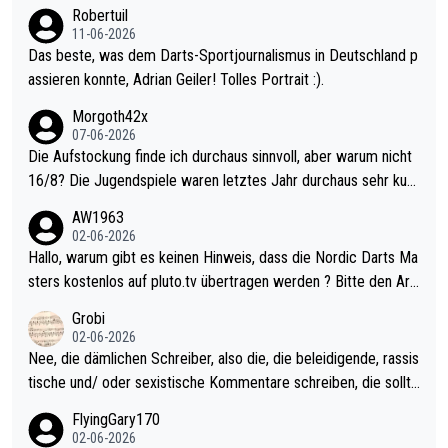
Robertuil
11-06-2026
Das beste, was dem Darts-Sportjournalismus in Deutschland p
assieren konnte, Adrian Geiler! Tolles Portrait :).
Morgoth42x
07-06-2026
Die Aufstockung finde ich durchaus sinnvoll, aber warum nicht
16/8? Die Jugendspiele waren letztes Jahr durchaus sehr kurz
weilig und besser anzuschauen, als manch Erwachsenenspiel.
AW1963
Allerdings ist Mitchell Lawrie als Nummer 1 der Welt eh qualifi
02-06-2026
ziert. Somit ändert die automatische Qualifikation des Weltmei
Hallo, warum gibt es keinen Hinweis, dass die Nordic Darts Ma
sters erstmal nichts. Ich denke sie wollen damit für nächstes J
sters kostenlos auf pluto.tv übertragen werden ? Bitte den Arti
ahr vorsorgen, denn da ist er alt genug für die PDC und wird w
kel aktualisieren, danke!
Grobi
ohl wenig WDF Turniere spielen. Dies war bei Archie Self letzt
02-06-2026
es Jahr der Fall. Er musste als amtierender Weltmeister durch
Nee, die dämlichen Schreiber, also die, die beleidigende, rassis
den Qualifier und ich glaube kaum, dass Mitchel sich das (in Ve
tische und/ oder sexistische Kommentare schreiben, die sollte
gas) antun würde, wenn er doch eigentlich die PDC-WM als Zi
n das einfach mal bleiben lassen. Sollten besser mal ihr eigene
FlyingGary170
el hat.
s Leben in den Griff kriegen. Nur eins wundert mich: Luke Little
02-06-2026