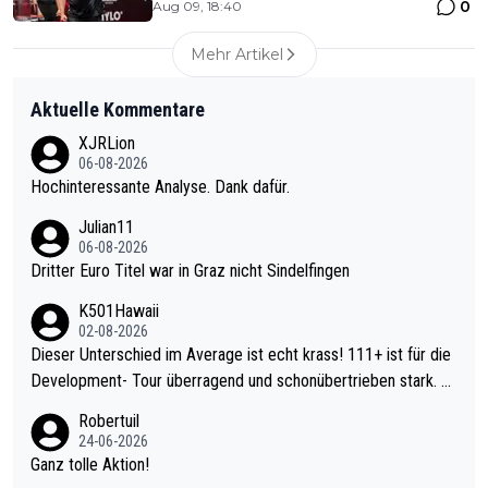
0
Aug 09, 18:40
Mehr Artikel
Aktuelle Kommentare
XJRLion
06-08-2026
Hochinteressante Analyse. Dank dafür.
Julian11
06-08-2026
Dritter Euro Titel war in Graz nicht Sindelfingen
K501Hawaii
02-08-2026
Dieser Unterschied im Average ist echt krass! 111+ ist für die
Development- Tour überragend und schonübertrieben stark. U
nter 60 im Ave dagegen eigentlich schon zu schwach - gerade
Robertuil
mal 40+ erst recht. Da gewinnst keinen Blumentopf - ist ja noc
24-06-2026
h krasser wie ein Pokalspiel eines Kreisligisten vs einem Bund
Ganz tolle Aktion!
esligisten.