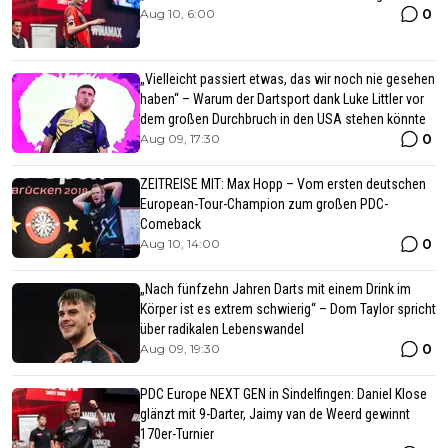
0
Aug 10, 6:00
„Vielleicht passiert etwas, das wir noch nie gesehen
haben“ – Warum der Dartsport dank Luke Littler vor
dem großen Durchbruch in den USA stehen könnte
0
Aug 09, 17:30
ZEITREISE MIT: Max Hopp – Vom ersten deutschen
European-Tour-Champion zum großen PDC-
Comeback
0
Aug 10, 14:00
„Nach fünfzehn Jahren Darts mit einem Drink im
Körper ist es extrem schwierig“ – Dom Taylor spricht
über radikalen Lebenswandel
0
Aug 09, 19:30
PDC Europe NEXT GEN in Sindelfingen: Daniel Klose
glänzt mit 9-Darter, Jaimy van de Weerd gewinnt
170er-Turnier