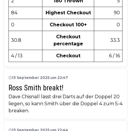
2
180 Thrown
5
84
Highest Checkout
90
0
Checkout 100+
0
Checkout
30.8
33.3
percentage
4 / 13
Checkout
6 / 16
13 September 2025 um 22:47
Ross Smith breakt!
Dave Chisnall lässt drei Darts auf der Doppel 20
liegen, so kann Smith über die Doppel 4 zum 5-4
breaken.
13 September 2025 um 22:44