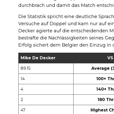
durchbrach und damit das Match entschi
Die Statistik spricht eine deutliche Sprac
Versuche auf Doppel und kam nur auf ei
Decker agierte auf die entscheidenden 
bestrafte die Nachlässigkeiten seines Geg
Erfolg sichert dem Belgier den Einzug in 
Mike De Decker
VS
89.15
Average (3
14
100+ T
4
140+ T
2
180 Th
47
Highest C