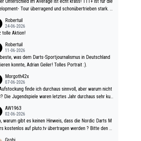
r Unterschied im Average ist echt krass! 111+ ist für die
lopment- Tour überragend und schonübertrieben stark. U
 Ave dagegen eigentlich schon zu schwach - gerad
Robertuil
st recht. Da gewinnst keinen Blumentopf - ist ja n
24-06-2026
kalspiel eines Kreisligisten vs einem Bu
 tolle Aktion!
ligisten.
Robertuil
11-06-2026
beste, was dem Darts-Sportjournalismus in Deutschland
ieren konnte, Adrian Geiler! Tolles Portrait :).
Morgoth42x
07-06-2026
Aufstockung finde ich durchaus sinnvoll, aber warum nicht
r durchaus sehr kur
lig und besser anzuschauen, als manch Erwachsenenspie
AW1963
02-06-2026
ert. Somit ändert die automatische Qualifikation des Weltm
e Nordic Darts M
mal nichts. Ich denke sie wollen damit für nächste
rs kostenlos auf pluto.tv übertragen werden ? Bitte den A
hr vorsorgen, denn da ist er alt genug für die PDC und wir
el aktualisieren, danke!
Grobi