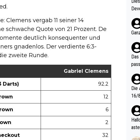
Diese
ed.
Deve
nter 60 im
he: Clemens vergab 11 seiner 14
e mal 40+ er
ne schwache Quote von 21 Prozent. De
och krasser wie ein Po
Ganz
Momente deutlich konsequenter und
ndes
ners gnadenlos. Der verdiente 6:3-
die zweite Runde.
Das 
pass
Gabriel Clemens
 Darts)
92.2
Die 
16/8? Die Jugendspiele waren letztes Jah
hrown
12
zwei
hrown
6
l. Allerdings ist Mitchell Lawrie als Nummer 1 der Welt eh quali
fizi
Hallo, warum gibt es keinen Hinweis, dass di
rown
2
eisters erst
aste
s Ja
rtik
heckout
32