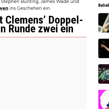
, Stephen Bunting, James Wade und
Belie
rwen
ins Geschehen ein.
t Clemens’ Doppel-
in Runde zwei ein