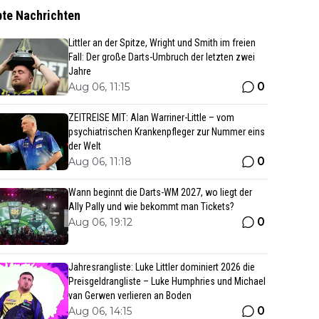
bte Nachrichten
Littler an der Spitze, Wright und Smith im freien
Fall: Der große Darts-Umbruch der letzten zwei
Jahre
0
Aug 06, 11:15
ZEITREISE MIT: Alan Warriner-Little – vom
psychiatrischen Krankenpfleger zur Nummer eins
der Welt
0
Aug 06, 11:18
Wann beginnt die Darts-WM 2027, wo liegt der
Ally Pally und wie bekommt man Tickets?
0
Aug 06, 19:12
Jahresrangliste: Luke Littler dominiert 2026 die
Preisgeldrangliste – Luke Humphries und Michael
van Gerwen verlieren an Boden
0
Aug 06, 14:15