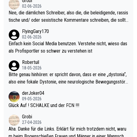
Grobi
ohl wenig WDF Turniere spielen. Dies war bei Archie Self letzt
02-06-2026
es Jahr der Fall. Er musste als amtierender Weltmeister durch
Nee, die dämlichen Schreiber, also die, die beleidigende, rassis
den Qualifier und ich glaube kaum, dass Mitchel sich das (in Ve
tische und/ oder sexistische Kommentare schreiben, die sollte
gas) antun würde, wenn er doch eigentlich die PDC-WM als Zi
n das einfach mal bleiben lassen. Sollten besser mal ihr eigene
FlyingGary170
el hat.
s Leben in den Griff kriegen. Nur eins wundert mich: Luke Little
02-06-2026
r war doch neulich erst derjenige, der über Social Media GvV p
Einfach kein Social Media benutzen. Verstehe nicht, wieso das
rovoziert hat. Und Littlers Mutter schießt öfters mal gegen Ric
als Profisportler so schwer zu verstehen ist
ardo Pietreczko auf Social Media. Hmmmm. Finde den Fehler!
Robertuil
18-05-2026
Bitte genau hinhören: er spricht davon, dass er eine „dystonia“,
also eine fokale Dystonie, eine neurologische Bewegungsstöru
ng, bei der unkontrolliert Bewegungen und Krämpfe erzeugt w
derJoker04
erden, im Arm hat. Und, dass Medikamente ihm helfen! Ich glau
09-05-2026
be immer noch, dass sehr viele der Dartits-Fälle fälschlich psy
Glück Auf ! SCHALKE und der FCN !!!
chologisiert werden und eigentlich fokale Dystonien sind. Und
Grobi
diese könnten teils wirksam behandelt werden! Dafür müsste
27-04-2026
man nur zum Neurologen und nicht zum Mentaltrainer gehen…
Aha. Danke für die Links. Erklärt für mich trotzdem nicht, waru
m beim Bogenschießen Frauen und Männer in einer Mannschaf