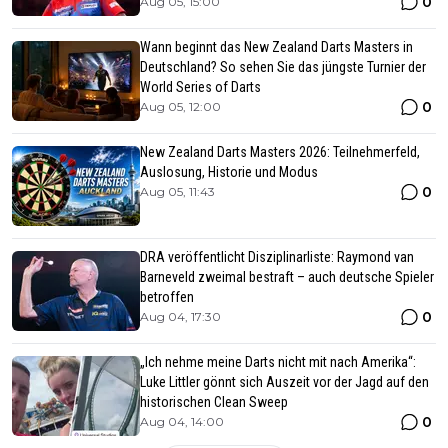
0
Aug 05, 15:00
Wann beginnt das New Zealand Darts Masters in
Deutschland? So sehen Sie das jüngste Turnier der
World Series of Darts
0
Aug 05, 12:00
New Zealand Darts Masters 2026: Teilnehmerfeld,
Auslosung, Historie und Modus
0
Aug 05, 11:43
DRA veröffentlicht Disziplinarliste: Raymond van
Barneveld zweimal bestraft – auch deutsche Spieler
betroffen
0
Aug 04, 17:30
„Ich nehme meine Darts nicht mit nach Amerika“:
Luke Littler gönnt sich Auszeit vor der Jagd auf den
historischen Clean Sweep
0
Aug 04, 14:00