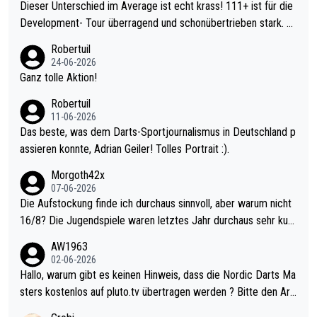
Dieser Unterschied im Average ist echt krass! 111+ ist für die
Development- Tour überragend und schonübertrieben stark. U
nter 60 im Ave dagegen eigentlich schon zu schwach - gerade
Robertuil
mal 40+ erst recht. Da gewinnst keinen Blumentopf - ist ja noc
24-06-2026
h krasser wie ein Pokalspiel eines Kreisligisten vs einem Bund
Ganz tolle Aktion!
esligisten.
Robertuil
11-06-2026
Das beste, was dem Darts-Sportjournalismus in Deutschland p
assieren konnte, Adrian Geiler! Tolles Portrait :).
Morgoth42x
07-06-2026
Die Aufstockung finde ich durchaus sinnvoll, aber warum nicht
16/8? Die Jugendspiele waren letztes Jahr durchaus sehr kurz
weilig und besser anzuschauen, als manch Erwachsenenspiel.
AW1963
Allerdings ist Mitchell Lawrie als Nummer 1 der Welt eh qualifi
02-06-2026
ziert. Somit ändert die automatische Qualifikation des Weltmei
Hallo, warum gibt es keinen Hinweis, dass die Nordic Darts Ma
sters erstmal nichts. Ich denke sie wollen damit für nächstes J
sters kostenlos auf pluto.tv übertragen werden ? Bitte den Arti
ahr vorsorgen, denn da ist er alt genug für die PDC und wird w
kel aktualisieren, danke!