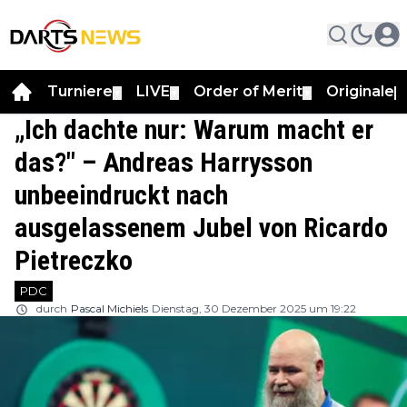
Turniere
LIVE
Order of Merit
Originale
▼
▼
▼
▼
„Ich dachte nur: Warum macht er
das?" – Andreas Harrysson
unbeeindruckt nach
ausgelassenem Jubel von Ricardo
Pietreczko
PDC
durch
Pascal Michiels
Dienstag, 30 Dezember 2025 um 19:22