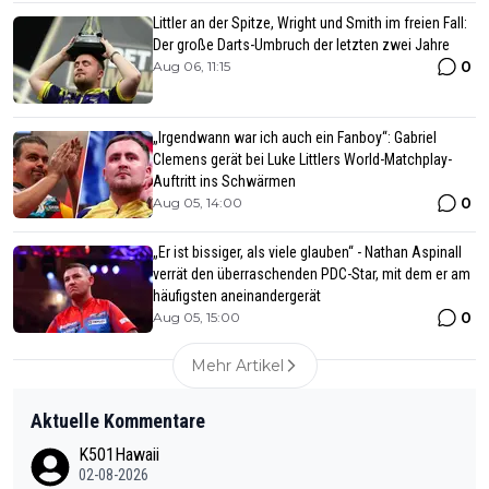
Littler an der Spitze, Wright und Smith im freien Fall:
Der große Darts-Umbruch der letzten zwei Jahre
0
Aug 06, 11:15
„Irgendwann war ich auch ein Fanboy“: Gabriel
Clemens gerät bei Luke Littlers World-Matchplay-
Auftritt ins Schwärmen
0
Aug 05, 14:00
„Er ist bissiger, als viele glauben“ - Nathan Aspinall
verrät den überraschenden PDC-Star, mit dem er am
häufigsten aneinandergerät
0
Aug 05, 15:00
Mehr Artikel
Aktuelle Kommentare
K501Hawaii
02-08-2026