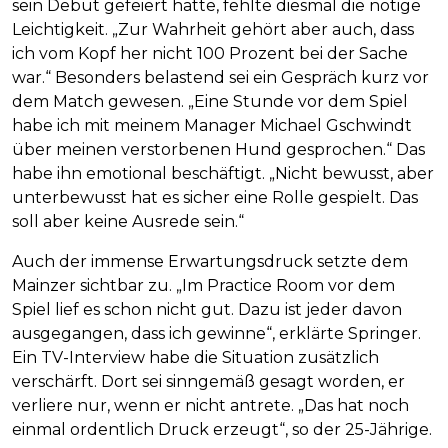
sein Debüt gefeiert hatte, fehlte diesmal die nötige
Leichtigkeit. „Zur Wahrheit gehört aber auch, dass
ich vom Kopf her nicht 100 Prozent bei der Sache
war.“ Besonders belastend sei ein Gespräch kurz vor
dem Match gewesen. „Eine Stunde vor dem Spiel
habe ich mit meinem Manager Michael Gschwindt
über meinen verstorbenen Hund gesprochen.“ Das
habe ihn emotional beschäftigt. „Nicht bewusst, aber
unterbewusst hat es sicher eine Rolle gespielt. Das
soll aber keine Ausrede sein.“
Auch der immense Erwartungsdruck setzte dem
Mainzer sichtbar zu. „Im Practice Room vor dem
Spiel lief es schon nicht gut. Dazu ist jeder davon
ausgegangen, dass ich gewinne“, erklärte Springer.
Ein TV-Interview habe die Situation zusätzlich
verschärft. Dort sei sinngemäß gesagt worden, er
verliere nur, wenn er nicht antrete. „Das hat noch
einmal ordentlich Druck erzeugt“, so der 25-Jährige.