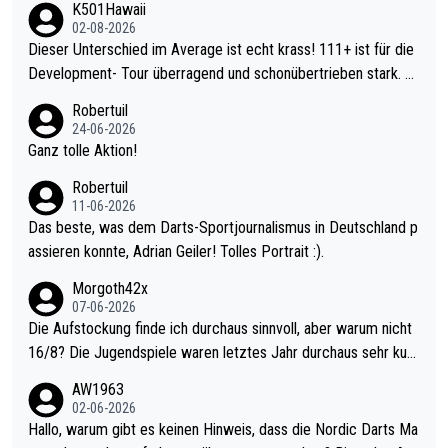
K501Hawaii
02-08-2026
Dieser Unterschied im Average ist echt krass! 111+ ist für die
Development- Tour überragend und schonübertrieben stark. U
nter 60 im Ave dagegen eigentlich schon zu schwach - gerade
Robertuil
mal 40+ erst recht. Da gewinnst keinen Blumentopf - ist ja noc
24-06-2026
h krasser wie ein Pokalspiel eines Kreisligisten vs einem Bund
Ganz tolle Aktion!
esligisten.
Robertuil
11-06-2026
Das beste, was dem Darts-Sportjournalismus in Deutschland p
assieren konnte, Adrian Geiler! Tolles Portrait :).
Morgoth42x
07-06-2026
Die Aufstockung finde ich durchaus sinnvoll, aber warum nicht
16/8? Die Jugendspiele waren letztes Jahr durchaus sehr kurz
weilig und besser anzuschauen, als manch Erwachsenenspiel.
AW1963
Allerdings ist Mitchell Lawrie als Nummer 1 der Welt eh qualifi
02-06-2026
ziert. Somit ändert die automatische Qualifikation des Weltmei
Hallo, warum gibt es keinen Hinweis, dass die Nordic Darts Ma