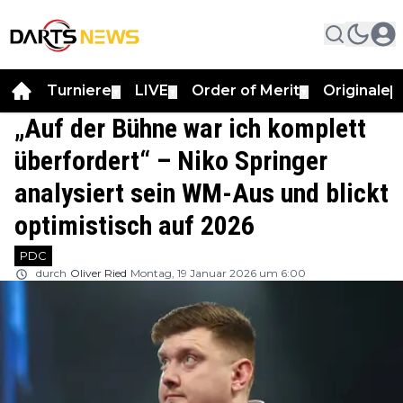
Turniere
LIVE
Order of Merit
Originale
▼
▼
▼
▼
„Auf der Bühne war ich komplett
überfordert“ – Niko Springer
analysiert sein WM-Aus und blickt
optimistisch auf 2026
PDC
durch
Oliver Ried
Montag, 19 Januar 2026 um 6:00