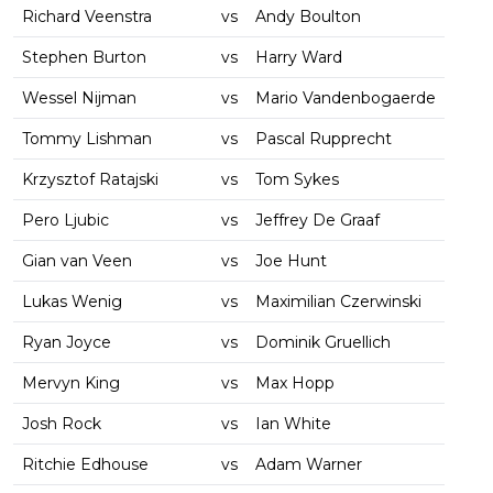
Richard Veenstra
vs
Andy Boulton
Stephen Burton
vs
Harry Ward
Wessel Nijman
vs
Mario Vandenbogaerde
Tommy Lishman
vs
Pascal Rupprecht
Krzysztof Ratajski
vs
Tom Sykes
Pero Ljubic
vs
Jeffrey De Graaf
Gian van Veen
vs
Joe Hunt
Lukas Wenig
vs
Maximilian Czerwinski
Ryan Joyce
vs
Dominik Gruellich
Mervyn King
vs
Max Hopp
Josh Rock
vs
Ian White
Ritchie Edhouse
vs
Adam Warner