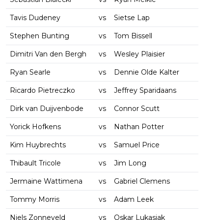
Tavis Dudeney
vs
Sietse Lap
Stephen Bunting
vs
Tom Bissell
Dimitri Van den Bergh
vs
Wesley Plaisier
Ryan Searle
vs
Dennie Olde Kalter
Ricardo Pietreczko
vs
Jeffrey Sparidaans
Dirk van Duijvenbode
vs
Connor Scutt
Yorick Hofkens
vs
Nathan Potter
Kim Huybrechts
vs
Samuel Price
Thibault Tricole
vs
Jim Long
Jermaine Wattimena
vs
Gabriel Clemens
Tommy Morris
vs
Adam Leek
Niels Zonneveld
vs
Oskar Lukasiak