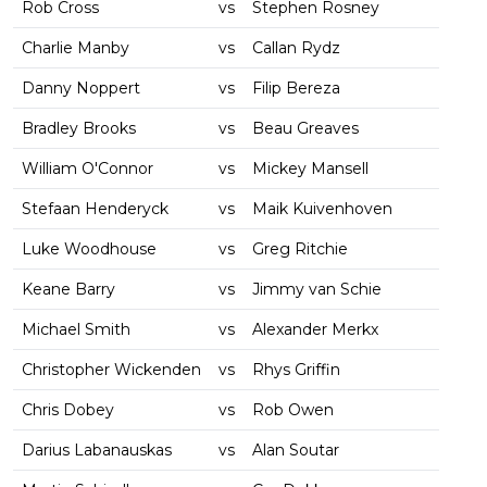
Rob Cross
vs
Stephen Rosney
Charlie Manby
vs
Callan Rydz
Danny Noppert
vs
Filip Bereza
Bradley Brooks
vs
Beau Greaves
William O'Connor
vs
Mickey Mansell
Stefaan Henderyck
vs
Maik Kuivenhoven
Luke Woodhouse
vs
Greg Ritchie
Keane Barry
vs
Jimmy van Schie
Michael Smith
vs
Alexander Merkx
Christopher Wickenden
vs
Rhys Griffin
Chris Dobey
vs
Rob Owen
Darius Labanauskas
vs
Alan Soutar