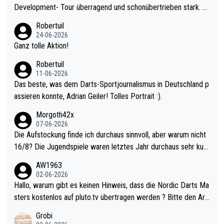
Development- Tour überragend und schonübertrieben stark. U
nter 60 im Ave dagegen eigentlich schon zu schwach - gerade
Robertuil
mal 40+ erst recht. Da gewinnst keinen Blumentopf - ist ja noc
24-06-2026
h krasser wie ein Pokalspiel eines Kreisligisten vs einem Bund
Ganz tolle Aktion!
esligisten.
Robertuil
11-06-2026
Das beste, was dem Darts-Sportjournalismus in Deutschland p
assieren konnte, Adrian Geiler! Tolles Portrait :).
Morgoth42x
07-06-2026
Die Aufstockung finde ich durchaus sinnvoll, aber warum nicht
16/8? Die Jugendspiele waren letztes Jahr durchaus sehr kurz
weilig und besser anzuschauen, als manch Erwachsenenspiel.
AW1963
Allerdings ist Mitchell Lawrie als Nummer 1 der Welt eh qualifi
02-06-2026
ziert. Somit ändert die automatische Qualifikation des Weltmei
Hallo, warum gibt es keinen Hinweis, dass die Nordic Darts Ma
sters erstmal nichts. Ich denke sie wollen damit für nächstes J
sters kostenlos auf pluto.tv übertragen werden ? Bitte den Arti
ahr vorsorgen, denn da ist er alt genug für die PDC und wird w
kel aktualisieren, danke!
Grobi
ohl wenig WDF Turniere spielen. Dies war bei Archie Self letzt