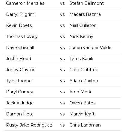
Cameron Menzies
vs
Stefan Bellmont
Darryl Pilgrim
vs
Madars Razma
Kevin Doets
vs
Niall Culleton
Thomas Lovely
vs
Nick Kenny
Dave Chisnall
vs
Jurjen van der Velde
Justin Hood
vs
Tytus Kanik
Jonny Clayton
vs
Cam Crabtree
Tyler Thorpe
vs
Adam Paxton
Daryl Gurney
vs
Arno Merk
Jack Aldridge
vs
Owen Bates
Damon Heta
vs
Marvin Kraft
Rusty-Jake Rodriguez
vs
Chris Landman