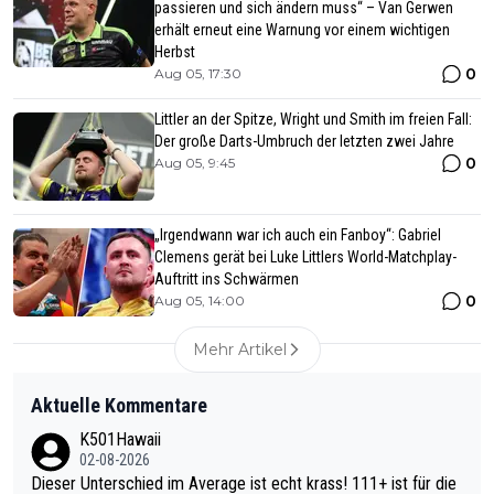
passieren und sich ändern muss“ – Van Gerwen
erhält erneut eine Warnung vor einem wichtigen
Herbst
0
Aug 05, 17:30
Littler an der Spitze, Wright und Smith im freien Fall:
Der große Darts-Umbruch der letzten zwei Jahre
0
Aug 05, 9:45
„Irgendwann war ich auch ein Fanboy“: Gabriel
Clemens gerät bei Luke Littlers World-Matchplay-
Auftritt ins Schwärmen
0
Aug 05, 14:00
Mehr Artikel
Aktuelle Kommentare
K501Hawaii
02-08-2026
Dieser Unterschied im Average ist echt krass! 111+ ist für die