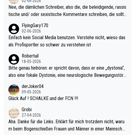
02-06-2026
es Jahr der Fall. Er musste als amtierender Weltmeister durch
Nee, die dämlichen Schreiber, also die, die beleidigende, rassis
den Qualifier und ich glaube kaum, dass Mitchel sich das (in Ve
tische und/ oder sexistische Kommentare schreiben, die sollte
gas) antun würde, wenn er doch eigentlich die PDC-WM als Zi
n das einfach mal bleiben lassen. Sollten besser mal ihr eigene
FlyingGary170
el hat.
s Leben in den Griff kriegen. Nur eins wundert mich: Luke Little
02-06-2026
r war doch neulich erst derjenige, der über Social Media GvV p
Einfach kein Social Media benutzen. Verstehe nicht, wieso das
rovoziert hat. Und Littlers Mutter schießt öfters mal gegen Ric
als Profisportler so schwer zu verstehen ist
ardo Pietreczko auf Social Media. Hmmmm. Finde den Fehler!
Robertuil
18-05-2026
Bitte genau hinhören: er spricht davon, dass er eine „dystonia“,
also eine fokale Dystonie, eine neurologische Bewegungsstöru
ng, bei der unkontrolliert Bewegungen und Krämpfe erzeugt w
derJoker04
erden, im Arm hat. Und, dass Medikamente ihm helfen! Ich glau
09-05-2026
be immer noch, dass sehr viele der Dartits-Fälle fälschlich psy
Glück Auf ! SCHALKE und der FCN !!!
chologisiert werden und eigentlich fokale Dystonien sind. Und
Grobi
diese könnten teils wirksam behandelt werden! Dafür müsste
27-04-2026
man nur zum Neurologen und nicht zum Mentaltrainer gehen…
Aha. Danke für die Links. Erklärt für mich trotzdem nicht, waru
m beim Bogenschießen Frauen und Männer in einer Mannschaf