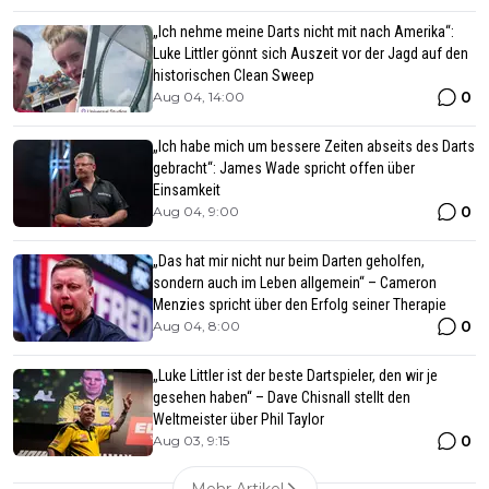
„Ich nehme meine Darts nicht mit nach Amerika“:
Luke Littler gönnt sich Auszeit vor der Jagd auf den
historischen Clean Sweep
0
Aug 04, 14:00
„Ich habe mich um bessere Zeiten abseits des Darts
gebracht“: James Wade spricht offen über
Einsamkeit
0
Aug 04, 9:00
„Das hat mir nicht nur beim Darten geholfen,
sondern auch im Leben allgemein“ – Cameron
Menzies spricht über den Erfolg seiner Therapie
0
Aug 04, 8:00
„Luke Littler ist der beste Dartspieler, den wir je
gesehen haben“ – Dave Chisnall stellt den
Weltmeister über Phil Taylor
0
Aug 03, 9:15