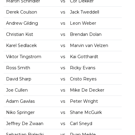
Martin Schindler
vs
Cor Dekker
Derek Coulson
vs
Jack Tweddell
Andrew Gilding
vs
Leon Weber
Christian Kist
vs
Brendan Dolan
Karel Sedlacek
vs
Marvin van Velzen
Viktor Tingstrom
vs
Kai Gotthardt
Ross Smith
vs
Ricky Evans
David Sharp
vs
Cristo Reyes
Joe Cullen
vs
Mike De Decker
Adam Gawlas
vs
Peter Wright
Niko Springer
vs
Shane McGuirk
Jeffrey De Zwaan
vs
Carl Sneyd
Sebastian Bialecki
vs
Ryan Meikle