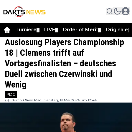
Turniere
LIVE
Order of Merit
Originale
▼
▼
▼
▼
Auslosung Players Championship
18 | Clemens trifft auf
Vortagesfinalisten – deutsches
Duell zwischen Czerwinski und
Wenig
PDC
durch
Oliver Ried
Dienstag, 19 Mai 2026 um 12:44