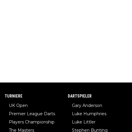
TURNIERE
DARTSPIELER
UK Open
Gary Anderson
Premier League Darts
Luke Humphries
Players Championship
Luke Littler
The Masters
Stephen Bunting