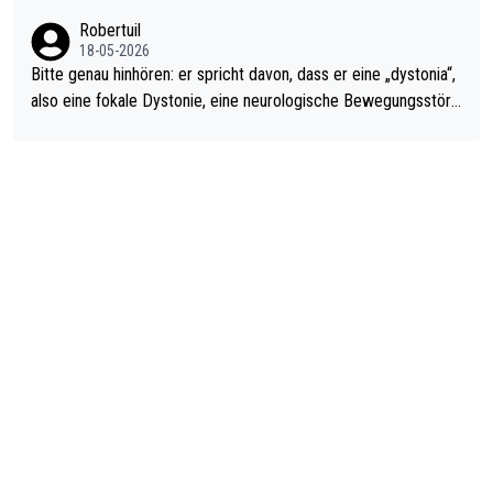
ardo Pietreczko auf Social Media. Hmmmm. Finde den Fehler!
Robertuil
18-05-2026
Bitte genau hinhören: er spricht davon, dass er eine „dystonia“,
also eine fokale Dystonie, eine neurologische Bewegungsstöru
ng, bei der unkontrolliert Bewegungen und Krämpfe erzeugt w
erden, im Arm hat. Und, dass Medikamente ihm helfen! Ich glau
be immer noch, dass sehr viele der Dartits-Fälle fälschlich psy
chologisiert werden und eigentlich fokale Dystonien sind. Und
diese könnten teils wirksam behandelt werden! Dafür müsste
man nur zum Neurologen und nicht zum Mentaltrainer gehen…