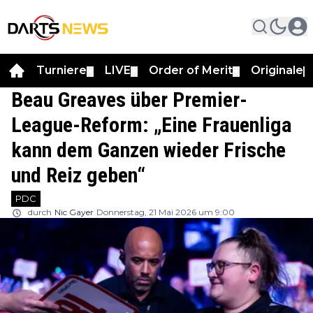
Turniere
LIVE
Order of Merit
Originale
▼
▼
▼
▼
Beau Greaves über Premier-
League-Reform: „Eine Frauenliga
kann dem Ganzen wieder Frische
und Reiz geben“
PDC
durch
Nic Gayer
Donnerstag, 21 Mai 2026 um 9:00