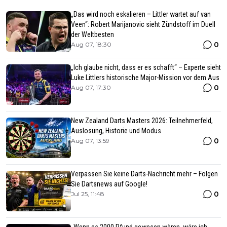
„Das wird noch eskalieren – Littler wartet auf van
Veen“: Robert Marijanovic sieht Zündstoff im Duell
der Weltbesten
0
Aug 07, 18:30
„Ich glaube nicht, dass er es schafft“ – Experte sieht
Luke Littlers historische Major-Mission vor dem Aus
0
Aug 07, 17:30
New Zealand Darts Masters 2026: Teilnehmerfeld,
Auslosung, Historie und Modus
0
Aug 07, 13:59
Verpassen Sie keine Darts-Nachricht mehr – Folgen
Sie Dartsnews auf Google!
0
Jul 25, 11:48
„Wenn es 2000 Pfund gewesen wären, wäre ich