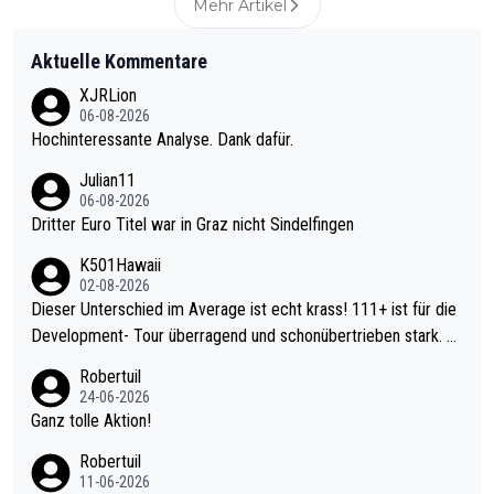
Mehr Artikel
Aktuelle Kommentare
XJRLion
06-08-2026
Hochinteressante Analyse. Dank dafür.
Julian11
06-08-2026
Dritter Euro Titel war in Graz nicht Sindelfingen
K501Hawaii
02-08-2026
Dieser Unterschied im Average ist echt krass! 111+ ist für die
Development- Tour überragend und schonübertrieben stark. U
nter 60 im Ave dagegen eigentlich schon zu schwach - gerade
Robertuil
mal 40+ erst recht. Da gewinnst keinen Blumentopf - ist ja noc
24-06-2026
h krasser wie ein Pokalspiel eines Kreisligisten vs einem Bund
Ganz tolle Aktion!
esligisten.
Robertuil
11-06-2026