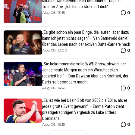
Michael van Gerwen feiert besonderen Tag mit
Tochter Zoë: „Ich bin so stolz auf dich“
0
Aug 08, 13:15
„Es gibt schon ein paar Dinge, die laufen, aber dazu
kann ich jetzt nichts sagen“ – Van Barneveld denkt
über das Leben nach der aktiven Darts-Karriere nach
0
Aug 08, 12:00
„Sie bekommen die volle WWE-Show, obwohl der
Junge heute Morgen noch ein Waschbecken
repariert hat“ – Dan Dawson über den Kontrast, der
Darts so besonders macht
0
Aug 08, 14:45
„Es ist wie bei Usain Bolt von 2008 bis 2016, als er
jedes große Event gewann" – Emma Paton zieht
prestigeträchtigen Vergleich zu Luke Littlers
Dominanz
0
Aug 08, 16:15