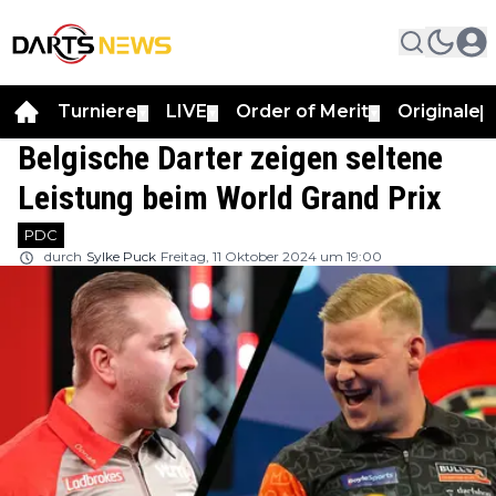
Turniere
LIVE
Order of Merit
Originale
▼
▼
▼
▼
Belgische Darter zeigen seltene
Leistung beim World Grand Prix
PDC
durch
Sylke Puck
Freitag, 11 Oktober 2024 um 19:00