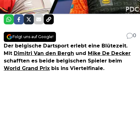
0
Folgt uns auf Google!
Der belgische Dartsport erlebt eine Blütezeit.
Mit
Dimitri Van den Bergh
und
Mike De Decker
schafften es beide belgischen Spieler beim
World Grand Prix
bis ins Viertelfinale.