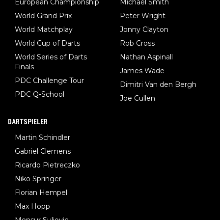
European Championship
Michael Smith
World Grand Prix
Peter Wright
World Matchplay
Jonny Clayton
World Cup of Darts
Rob Cross
World Series of Darts
Nathan Aspinall
Finals
James Wade
PDC Challenge Tour
Dimitri Van den Bergh
PDC Q-School
Joe Cullen
DARTSPIELER
Martin Schindler
Gabriel Clemens
Ricardo Pietreczko
Niko Springer
Florian Hempel
Max Hopp
Mensur Suljovic