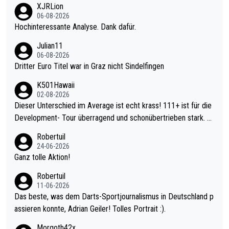
XJRLion
06-08-2026
Hochinteressante Analyse. Dank dafür.
Julian11
06-08-2026
Dritter Euro Titel war in Graz nicht Sindelfingen
K501Hawaii
02-08-2026
Dieser Unterschied im Average ist echt krass! 111+ ist für die
Development- Tour überragend und schonübertrieben stark. U
nter 60 im Ave dagegen eigentlich schon zu schwach - gerade
Robertuil
mal 40+ erst recht. Da gewinnst keinen Blumentopf - ist ja noc
24-06-2026
h krasser wie ein Pokalspiel eines Kreisligisten vs einem Bund
Ganz tolle Aktion!
esligisten.
Robertuil
11-06-2026
Das beste, was dem Darts-Sportjournalismus in Deutschland p
assieren konnte, Adrian Geiler! Tolles Portrait :).
Morgoth42x