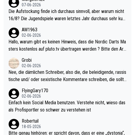
07-06-2026
Die Aufstockung finde ich durchaus sinnvoll, aber warum nicht
16/8? Die Jugendspiele waren letztes Jahr durchaus sehr kurz
weilig und besser anzuschauen, als manch Erwachsenenspiel.
AW1963
Allerdings ist Mitchell Lawrie als Nummer 1 der Welt eh qualifi
02-06-2026
ziert. Somit ändert die automatische Qualifikation des Weltmei
Hallo, warum gibt es keinen Hinweis, dass die Nordic Darts Ma
sters erstmal nichts. Ich denke sie wollen damit für nächstes J
sters kostenlos auf pluto.tv übertragen werden ? Bitte den Arti
ahr vorsorgen, denn da ist er alt genug für die PDC und wird w
kel aktualisieren, danke!
Grobi
ohl wenig WDF Turniere spielen. Dies war bei Archie Self letzt
02-06-2026
es Jahr der Fall. Er musste als amtierender Weltmeister durch
Nee, die dämlichen Schreiber, also die, die beleidigende, rassis
den Qualifier und ich glaube kaum, dass Mitchel sich das (in Ve
tische und/ oder sexistische Kommentare schreiben, die sollte
gas) antun würde, wenn er doch eigentlich die PDC-WM als Zi
n das einfach mal bleiben lassen. Sollten besser mal ihr eigene
FlyingGary170
el hat.
s Leben in den Griff kriegen. Nur eins wundert mich: Luke Little
02-06-2026
r war doch neulich erst derjenige, der über Social Media GvV p
Einfach kein Social Media benutzen. Verstehe nicht, wieso das
rovoziert hat. Und Littlers Mutter schießt öfters mal gegen Ric
als Profisportler so schwer zu verstehen ist
ardo Pietreczko auf Social Media. Hmmmm. Finde den Fehler!
Robertuil
18-05-2026
Bitte genau hinhören: er spricht davon, dass er eine „dystonia“,