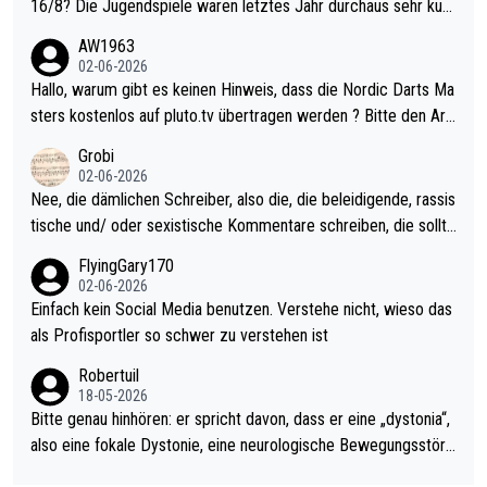
16/8? Die Jugendspiele waren letztes Jahr durchaus sehr kurz
weilig und besser anzuschauen, als manch Erwachsenenspiel.
AW1963
Allerdings ist Mitchell Lawrie als Nummer 1 der Welt eh qualifi
02-06-2026
ziert. Somit ändert die automatische Qualifikation des Weltmei
Hallo, warum gibt es keinen Hinweis, dass die Nordic Darts Ma
sters erstmal nichts. Ich denke sie wollen damit für nächstes J
sters kostenlos auf pluto.tv übertragen werden ? Bitte den Arti
ahr vorsorgen, denn da ist er alt genug für die PDC und wird w
kel aktualisieren, danke!
Grobi
ohl wenig WDF Turniere spielen. Dies war bei Archie Self letzt
02-06-2026
es Jahr der Fall. Er musste als amtierender Weltmeister durch
Nee, die dämlichen Schreiber, also die, die beleidigende, rassis
den Qualifier und ich glaube kaum, dass Mitchel sich das (in Ve
tische und/ oder sexistische Kommentare schreiben, die sollte
gas) antun würde, wenn er doch eigentlich die PDC-WM als Zi
n das einfach mal bleiben lassen. Sollten besser mal ihr eigene
FlyingGary170
el hat.
s Leben in den Griff kriegen. Nur eins wundert mich: Luke Little
02-06-2026
r war doch neulich erst derjenige, der über Social Media GvV p
Einfach kein Social Media benutzen. Verstehe nicht, wieso das
rovoziert hat. Und Littlers Mutter schießt öfters mal gegen Ric
als Profisportler so schwer zu verstehen ist
ardo Pietreczko auf Social Media. Hmmmm. Finde den Fehler!
Robertuil
18-05-2026
Bitte genau hinhören: er spricht davon, dass er eine „dystonia“,
also eine fokale Dystonie, eine neurologische Bewegungsstöru
ng, bei der unkontrolliert Bewegungen und Krämpfe erzeugt w