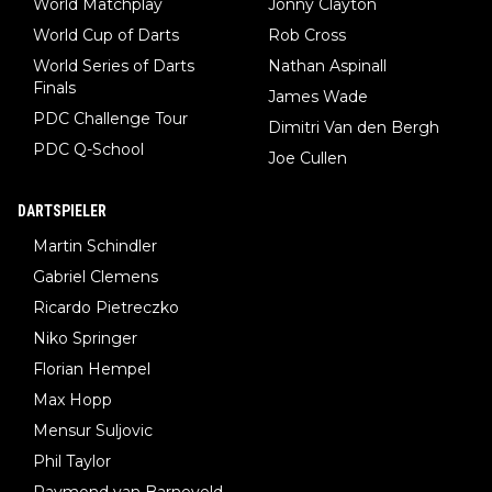
World Matchplay
Jonny Clayton
World Cup of Darts
Rob Cross
World Series of Darts
Nathan Aspinall
Finals
James Wade
PDC Challenge Tour
Dimitri Van den Bergh
PDC Q-School
Joe Cullen
DARTSPIELER
Martin Schindler
Gabriel Clemens
Ricardo Pietreczko
Niko Springer
Florian Hempel
Max Hopp
Mensur Suljovic
Phil Taylor
Raymond van Barneveld