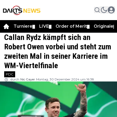
Turniere
LIVE
Order of Merit
Originale
▼
▼
▼
▼
Callan Rydz kämpft sich an
Robert Owen vorbei und steht zum
zweiten Mal in seiner Karriere im
WM-Viertelfinale
PDC
durch
Nic Gayer
Montag, 30 Dezember 2024 um 16:38