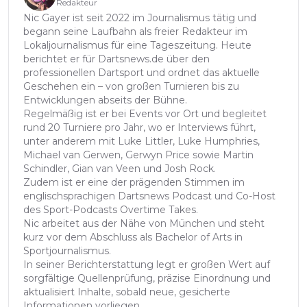
Redakteur
Nic Gayer ist seit 2022 im Journalismus tätig und
begann seine Laufbahn als freier Redakteur im
Lokaljournalismus für eine Tageszeitung. Heute
berichtet er für Dartsnews.de über den
professionellen Dartsport und ordnet das aktuelle
Geschehen ein – von großen Turnieren bis zu
Entwicklungen abseits der Bühne.
Regelmäßig ist er bei Events vor Ort und begleitet
rund 20 Turniere pro Jahr, wo er Interviews führt,
unter anderem mit Luke Littler, Luke Humphries,
Michael van Gerwen, Gerwyn Price sowie Martin
Schindler, Gian van Veen und Josh Rock.
Zudem ist er eine der prägenden Stimmen im
englischsprachigen Dartsnews Podcast und Co-Host
des Sport-Podcasts Overtime Takes.
Nic arbeitet aus der Nähe von München und steht
kurz vor dem Abschluss als Bachelor of Arts in
Sportjournalismus.
In seiner Berichterstattung legt er großen Wert auf
sorgfältige Quellenprüfung, präzise Einordnung und
aktualisiert Inhalte, sobald neue, gesicherte
Informationen vorliegen.