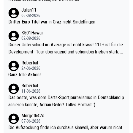
Julian11
06-08-2026
Dritter Euro Titel war in Graz nicht Sindelfingen
K501Hawaii
02-08-2026
Dieser Unterschied im Average ist echt krass! 111+ ist für die
Development- Tour überragend und schonübertrieben stark. U
nter 60 im Ave dagegen eigentlich schon zu schwach - gerade
Robertuil
mal 40+ erst recht. Da gewinnst keinen Blumentopf - ist ja noc
24-06-2026
h krasser wie ein Pokalspiel eines Kreisligisten vs einem Bund
Ganz tolle Aktion!
esligisten.
Robertuil
11-06-2026
Das beste, was dem Darts-Sportjournalismus in Deutschland p
assieren konnte, Adrian Geiler! Tolles Portrait :).
Morgoth42x
07-06-2026
Die Aufstockung finde ich durchaus sinnvoll, aber warum nicht