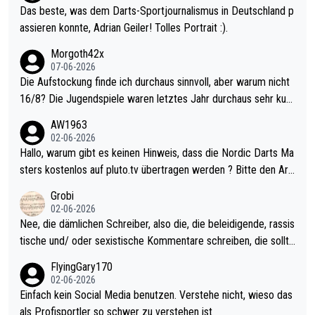
Das beste, was dem Darts-Sportjournalismus in Deutschland p
assieren konnte, Adrian Geiler! Tolles Portrait :).
Morgoth42x
07-06-2026
Die Aufstockung finde ich durchaus sinnvoll, aber warum nicht
16/8? Die Jugendspiele waren letztes Jahr durchaus sehr kurz
weilig und besser anzuschauen, als manch Erwachsenenspiel.
AW1963
Allerdings ist Mitchell Lawrie als Nummer 1 der Welt eh qualifi
02-06-2026
ziert. Somit ändert die automatische Qualifikation des Weltmei
Hallo, warum gibt es keinen Hinweis, dass die Nordic Darts Ma
sters erstmal nichts. Ich denke sie wollen damit für nächstes J
sters kostenlos auf pluto.tv übertragen werden ? Bitte den Arti
ahr vorsorgen, denn da ist er alt genug für die PDC und wird w
kel aktualisieren, danke!
Grobi
ohl wenig WDF Turniere spielen. Dies war bei Archie Self letzt
02-06-2026
es Jahr der Fall. Er musste als amtierender Weltmeister durch
Nee, die dämlichen Schreiber, also die, die beleidigende, rassis
den Qualifier und ich glaube kaum, dass Mitchel sich das (in Ve
tische und/ oder sexistische Kommentare schreiben, die sollte
gas) antun würde, wenn er doch eigentlich die PDC-WM als Zi
n das einfach mal bleiben lassen. Sollten besser mal ihr eigene
FlyingGary170
el hat.
s Leben in den Griff kriegen. Nur eins wundert mich: Luke Little
02-06-2026
r war doch neulich erst derjenige, der über Social Media GvV p
Einfach kein Social Media benutzen. Verstehe nicht, wieso das
rovoziert hat. Und Littlers Mutter schießt öfters mal gegen Ric
als Profisportler so schwer zu verstehen ist