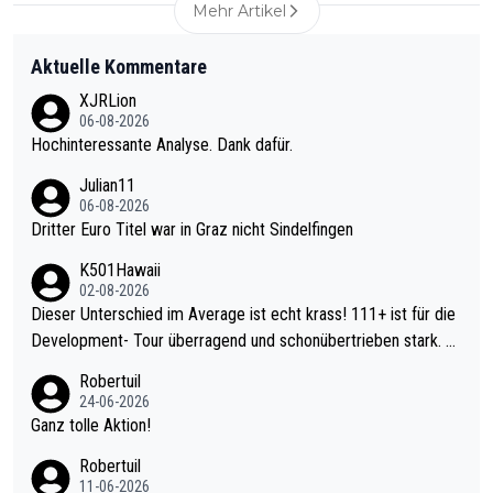
Mehr Artikel
Aktuelle Kommentare
XJRLion
06-08-2026
Hochinteressante Analyse. Dank dafür.
Julian11
06-08-2026
Dritter Euro Titel war in Graz nicht Sindelfingen
K501Hawaii
02-08-2026
Dieser Unterschied im Average ist echt krass! 111+ ist für die
Development- Tour überragend und schonübertrieben stark. U
nter 60 im Ave dagegen eigentlich schon zu schwach - gerade
Robertuil
mal 40+ erst recht. Da gewinnst keinen Blumentopf - ist ja noc
24-06-2026
h krasser wie ein Pokalspiel eines Kreisligisten vs einem Bund
Ganz tolle Aktion!
esligisten.
Robertuil
11-06-2026