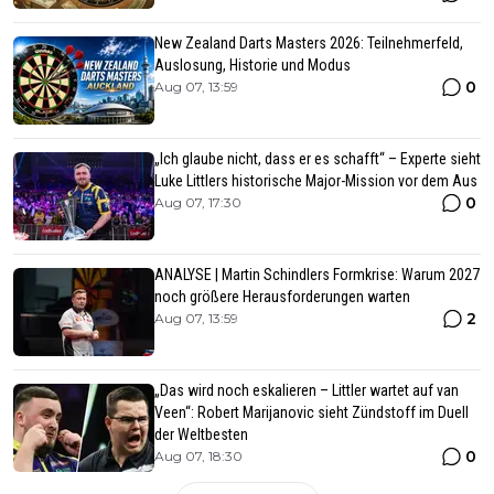
New Zealand Darts Masters 2026: Teilnehmerfeld,
Auslosung, Historie und Modus
0
Aug 07, 13:59
„Ich glaube nicht, dass er es schafft“ – Experte sieht
Luke Littlers historische Major-Mission vor dem Aus
0
Aug 07, 17:30
ANALYSE | Martin Schindlers Formkrise: Warum 2027
noch größere Herausforderungen warten
2
Aug 07, 13:59
„Das wird noch eskalieren – Littler wartet auf van
Veen“: Robert Marijanovic sieht Zündstoff im Duell
der Weltbesten
0
Aug 07, 18:30