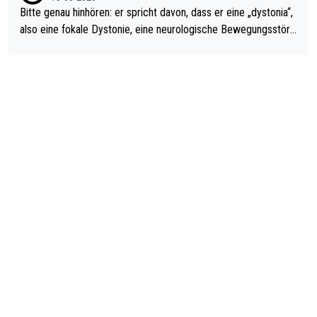
Bitte genau hinhören: er spricht davon, dass er eine „dystonia“,
also eine fokale Dystonie, eine neurologische Bewegungsstöru
ng, bei der unkontrolliert Bewegungen und Krämpfe erzeugt w
erden, im Arm hat. Und, dass Medikamente ihm helfen! Ich glau
be immer noch, dass sehr viele der Dartits-Fälle fälschlich psy
chologisiert werden und eigentlich fokale Dystonien sind. Und
diese könnten teils wirksam behandelt werden! Dafür müsste
man nur zum Neurologen und nicht zum Mentaltrainer gehen…