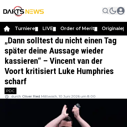
Turniere
LIVE
Order of Merit
Originale
▼
▼
▼
▼
„Dann solltest du nicht einen Tag
später deine Aussage wieder
kassieren“ – Vincent van der
Voort kritisiert Luke Humphries
scharf
PDC
durch
Oliver Ried
Mittwoch, 10 Juni 2026 um 8:00