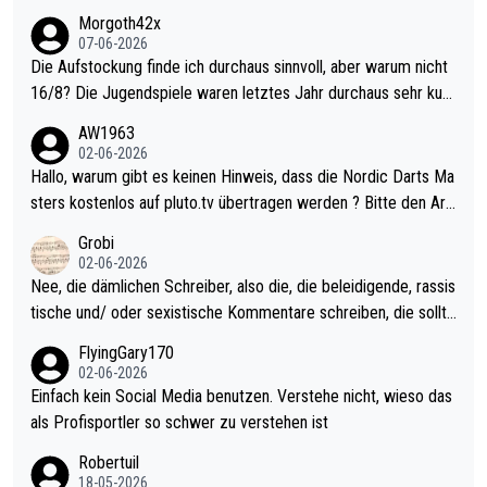
Morgoth42x
07-06-2026
Die Aufstockung finde ich durchaus sinnvoll, aber warum nicht
16/8? Die Jugendspiele waren letztes Jahr durchaus sehr kurz
weilig und besser anzuschauen, als manch Erwachsenenspiel.
AW1963
Allerdings ist Mitchell Lawrie als Nummer 1 der Welt eh qualifi
02-06-2026
ziert. Somit ändert die automatische Qualifikation des Weltmei
Hallo, warum gibt es keinen Hinweis, dass die Nordic Darts Ma
sters erstmal nichts. Ich denke sie wollen damit für nächstes J
sters kostenlos auf pluto.tv übertragen werden ? Bitte den Arti
ahr vorsorgen, denn da ist er alt genug für die PDC und wird w
kel aktualisieren, danke!
Grobi
ohl wenig WDF Turniere spielen. Dies war bei Archie Self letzt
02-06-2026
es Jahr der Fall. Er musste als amtierender Weltmeister durch
Nee, die dämlichen Schreiber, also die, die beleidigende, rassis
den Qualifier und ich glaube kaum, dass Mitchel sich das (in Ve
tische und/ oder sexistische Kommentare schreiben, die sollte
gas) antun würde, wenn er doch eigentlich die PDC-WM als Zi
n das einfach mal bleiben lassen. Sollten besser mal ihr eigene
FlyingGary170
el hat.
s Leben in den Griff kriegen. Nur eins wundert mich: Luke Little
02-06-2026
r war doch neulich erst derjenige, der über Social Media GvV p
Einfach kein Social Media benutzen. Verstehe nicht, wieso das
rovoziert hat. Und Littlers Mutter schießt öfters mal gegen Ric
als Profisportler so schwer zu verstehen ist
ardo Pietreczko auf Social Media. Hmmmm. Finde den Fehler!
Robertuil
18-05-2026