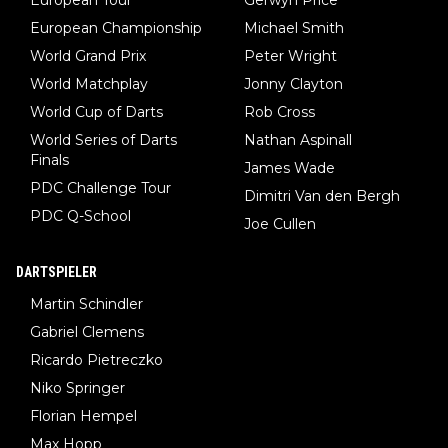
European Tour
Gerwyn Price
European Championship
Michael Smith
World Grand Prix
Peter Wright
World Matchplay
Jonny Clayton
World Cup of Darts
Rob Cross
World Series of Darts
Nathan Aspinall
Finals
James Wade
PDC Challenge Tour
Dimitri Van den Bergh
PDC Q-School
Joe Cullen
DARTSPIELER
Martin Schindler
Gabriel Clemens
Ricardo Pietreczko
Niko Springer
Florian Hempel
Max Hopp