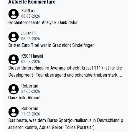
Aktuelle Kommentare
XJRLion
06-08-2026
Hochinteressante Analyse. Dank dafür.
Julian11
06-08-2026
Dritter Euro Titel war in Graz nicht Sindelfingen
K501Hawaii
02-08-2026
Dieser Unterschied im Average ist echt krass! 111+ ist für die
Development- Tour überragend und schonübertrieben stark. U
nter 60 im Ave dagegen eigentlich schon zu schwach - gerade
Robertuil
mal 40+ erst recht. Da gewinnst keinen Blumentopf - ist ja noc
24-06-2026
h krasser wie ein Pokalspiel eines Kreisligisten vs einem Bund
Ganz tolle Aktion!
esligisten.
Robertuil
11-06-2026
Das beste, was dem Darts-Sportjournalismus in Deutschland p
assieren konnte, Adrian Geiler! Tolles Portrait :).