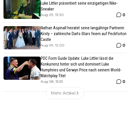
Luke Littler präsentiert seine einzigartigen Nike-
Sneaker
0
Aug 09, 13:30
Nathan Aspinall heiratet seine langjährige Partnerin
Kirsty – zahlreiche Darts-Stars feiern auf Peckforton
Castle
0
Aug 09, 12:00
PDC Form Guide Update: Luke Littler lässt die
Konkurrenz hinter sich und dominiert Luke
Humphries und Gerwyn Price nach seinem World-
Matchplay-Titel
0
Aug 08, 15:53
Mehr Artikel