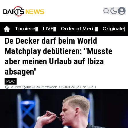
Turniere
LIVE
Order of Merit
Originale
▼
▼
▼
▼
De Decker darf beim World
Matchplay debütieren: "Musste
aber meinen Urlaub auf Ibiza
absagen"
PDC
durch
Sylke Puck
Mittwoch, 05 Juli 2023 um 14:30