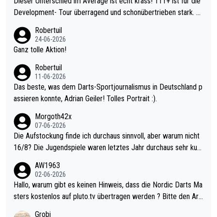
Dieser Unterschied im Average ist echt krass! 111+ ist für die
Development- Tour überragend und schonübertrieben stark. U
nter 60 im Ave dagegen eigentlich schon zu schwach - gerade
Robertuil
mal 40+ erst recht. Da gewinnst keinen Blumentopf - ist ja noc
24-06-2026
h krasser wie ein Pokalspiel eines Kreisligisten vs einem Bund
Ganz tolle Aktion!
esligisten.
Robertuil
11-06-2026
Das beste, was dem Darts-Sportjournalismus in Deutschland p
assieren konnte, Adrian Geiler! Tolles Portrait :).
Morgoth42x
07-06-2026
Die Aufstockung finde ich durchaus sinnvoll, aber warum nicht
16/8? Die Jugendspiele waren letztes Jahr durchaus sehr kurz
weilig und besser anzuschauen, als manch Erwachsenenspiel.
AW1963
Allerdings ist Mitchell Lawrie als Nummer 1 der Welt eh qualifi
02-06-2026
ziert. Somit ändert die automatische Qualifikation des Weltmei
Hallo, warum gibt es keinen Hinweis, dass die Nordic Darts Ma
sters erstmal nichts. Ich denke sie wollen damit für nächstes J
sters kostenlos auf pluto.tv übertragen werden ? Bitte den Arti
ahr vorsorgen, denn da ist er alt genug für die PDC und wird w
kel aktualisieren, danke!
Grobi