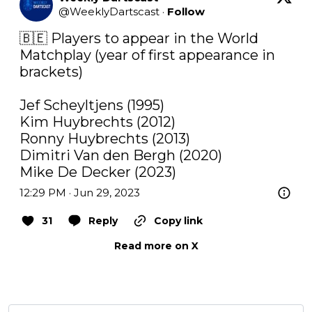
@
WeeklyDartscast
·
Follow
🇧🇪 Players to appear in the World 
Matchplay (year of first appearance in 
brackets) 

Jef Scheyltjens (1995)

Kim Huybrechts (2012)

Ronny Huybrechts (2013)

Dimitri Van den Bergh (2020)

Mike De Decker (2023)
12:29 PM · Jun 29, 2023
31
Reply
Copy link
Read more on X