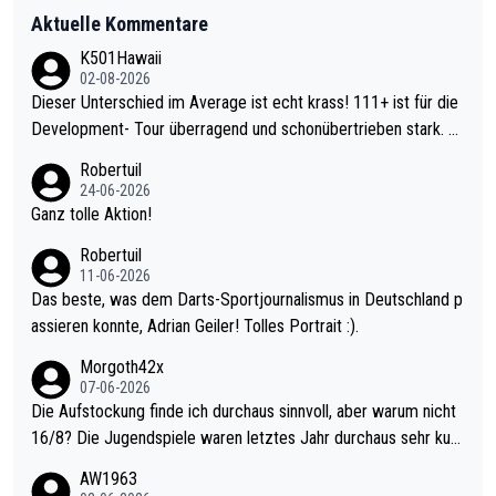
Aktuelle Kommentare
K501Hawaii
02-08-2026
Dieser Unterschied im Average ist echt krass! 111+ ist für die
Development- Tour überragend und schonübertrieben stark. U
nter 60 im Ave dagegen eigentlich schon zu schwach - gerade
Robertuil
mal 40+ erst recht. Da gewinnst keinen Blumentopf - ist ja noc
24-06-2026
h krasser wie ein Pokalspiel eines Kreisligisten vs einem Bund
Ganz tolle Aktion!
esligisten.
Robertuil
11-06-2026
Das beste, was dem Darts-Sportjournalismus in Deutschland p
assieren konnte, Adrian Geiler! Tolles Portrait :).
Morgoth42x
07-06-2026
Die Aufstockung finde ich durchaus sinnvoll, aber warum nicht
16/8? Die Jugendspiele waren letztes Jahr durchaus sehr kurz
weilig und besser anzuschauen, als manch Erwachsenenspiel.
AW1963
Allerdings ist Mitchell Lawrie als Nummer 1 der Welt eh qualifi