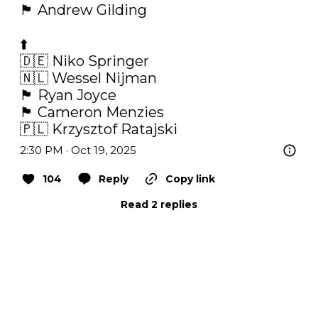
🏴󠁧󠁢󠁥󠁮󠁧󠁿 Andrew Gilding

⬆️

🇩🇪 Niko Springer

🇳🇱 Wessel Nijman

🏴󠁧󠁢󠁥󠁮󠁧󠁿 Ryan Joyce

🏴󠁧󠁢󠁳󠁣󠁴󠁿 Cameron Menzies

🇵🇱 Krzysztof Ratajski
2:30 PM · Oct 19, 2025
104
Reply
Copy link
Read 2 replies