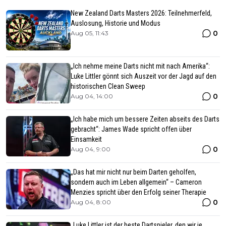
New Zealand Darts Masters 2026: Teilnehmerfeld,
Auslosung, Historie und Modus
0
Aug 05, 11:43
„Ich nehme meine Darts nicht mit nach Amerika“:
Luke Littler gönnt sich Auszeit vor der Jagd auf den
historischen Clean Sweep
0
Aug 04, 14:00
„Ich habe mich um bessere Zeiten abseits des Darts
gebracht“: James Wade spricht offen über
Einsamkeit
0
Aug 04, 9:00
„Das hat mir nicht nur beim Darten geholfen,
sondern auch im Leben allgemein“ – Cameron
Menzies spricht über den Erfolg seiner Therapie
0
Aug 04, 8:00
„Luke Littler ist der beste Dartspieler, den wir je