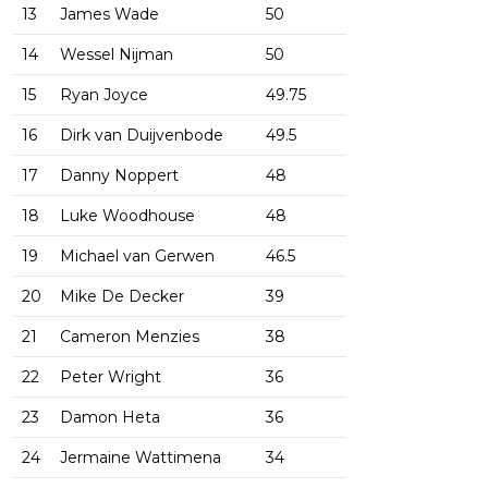
13
James Wade
50
14
Wessel Nijman
50
15
Ryan Joyce
49.75
16
Dirk van Duijvenbode
49.5
17
Danny Noppert
48
18
Luke Woodhouse
48
19
Michael van Gerwen
46.5
20
Mike De Decker
39
21
Cameron Menzies
38
22
Peter Wright
36
23
Damon Heta
36
24
Jermaine Wattimena
34