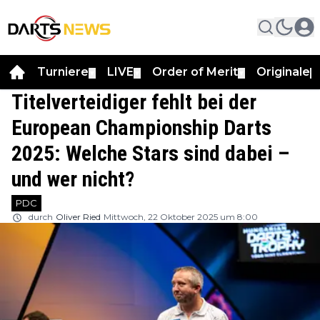
Turniere
LIVE
Order of Merit
Originale
▼
▼
▼
▼
Titelverteidiger fehlt bei der
European Championship Darts
2025: Welche Stars sind dabei –
und wer nicht?
PDC
durch
Oliver Ried
Mittwoch, 22 Oktober 2025 um 8:00