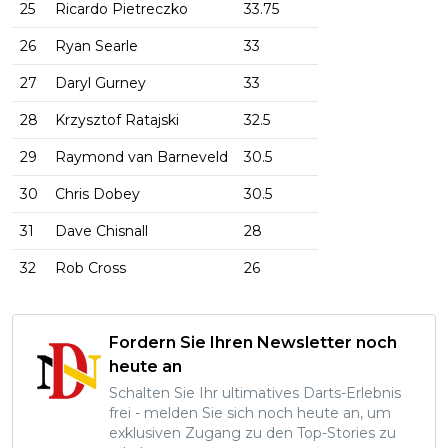
25
Ricardo Pietreczko
33.75
26
Ryan Searle
33
27
Daryl Gurney
33
28
Krzysztof Ratajski
32.5
29
Raymond van Barneveld
30.5
30
Chris Dobey
30.5
31
Dave Chisnall
28
32
Rob Cross
26
Fordern Sie Ihren Newsletter noch
heute an
Schalten Sie Ihr ultimatives Darts-Erlebnis
frei - melden Sie sich noch heute an, um
exklusiven Zugang zu den Top-Stories zu