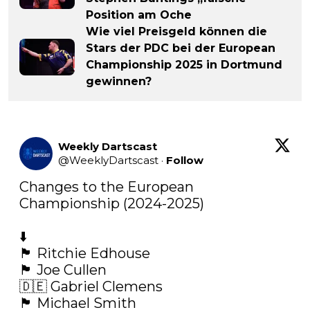
Position am Oche
Wie viel Preisgeld können die
Stars der PDC bei der European
Championship 2025 in Dortmund
gewinnen?
Weekly Dartscast
@
WeeklyDartscast
·
Follow
Changes to the European 
Championship (2024-2025)

⬇️

🏴󠁧󠁢󠁥󠁮󠁧󠁿 Ritchie Edhouse

🏴󠁧󠁢󠁥󠁮󠁧󠁿 Joe Cullen

🇩🇪 Gabriel Clemens

🏴󠁧󠁢󠁥󠁮󠁧󠁿 Michael Smith
