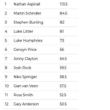
1
Nathan Aspinall
113.5
2
Martin Schindler
84.5
3
Stephen Bunting
82
4
Luke Littler
81
5
Luke Humphries
73
6
Gerwyn Price
66
7
Jonny Clayton
64.5
8
Josh Rock
59.5
9
Niko Springer
58.5
10
Gian van Veen
57.5
11
Ross Smith
52.5
12
Gary Anderson
50.5