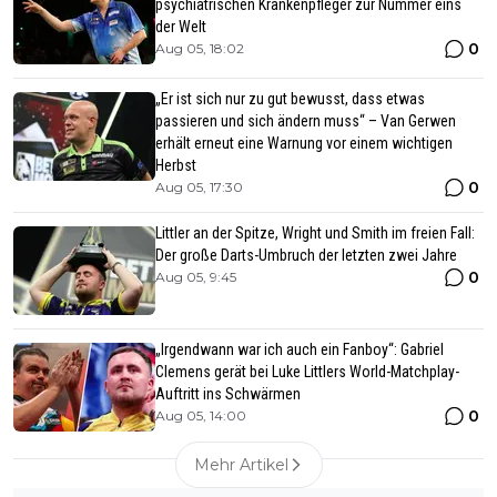
psychiatrischen Krankenpfleger zur Nummer eins
der Welt
0
Aug 05, 18:02
„Er ist sich nur zu gut bewusst, dass etwas
passieren und sich ändern muss“ – Van Gerwen
erhält erneut eine Warnung vor einem wichtigen
Herbst
0
Aug 05, 17:30
Littler an der Spitze, Wright und Smith im freien Fall:
Der große Darts-Umbruch der letzten zwei Jahre
0
Aug 05, 9:45
„Irgendwann war ich auch ein Fanboy“: Gabriel
Clemens gerät bei Luke Littlers World-Matchplay-
Auftritt ins Schwärmen
0
Aug 05, 14:00
Mehr Artikel