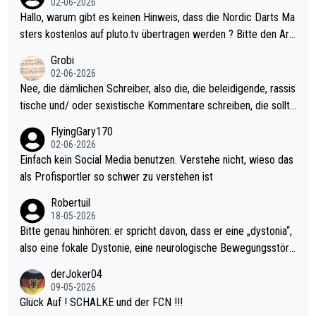
02-06-2026
ziert. Somit ändert die automatische Qualifikation des Weltmei
Hallo, warum gibt es keinen Hinweis, dass die Nordic Darts Ma
sters erstmal nichts. Ich denke sie wollen damit für nächstes J
sters kostenlos auf pluto.tv übertragen werden ? Bitte den Arti
ahr vorsorgen, denn da ist er alt genug für die PDC und wird w
kel aktualisieren, danke!
Grobi
ohl wenig WDF Turniere spielen. Dies war bei Archie Self letzt
02-06-2026
es Jahr der Fall. Er musste als amtierender Weltmeister durch
Nee, die dämlichen Schreiber, also die, die beleidigende, rassis
den Qualifier und ich glaube kaum, dass Mitchel sich das (in Ve
tische und/ oder sexistische Kommentare schreiben, die sollte
gas) antun würde, wenn er doch eigentlich die PDC-WM als Zi
n das einfach mal bleiben lassen. Sollten besser mal ihr eigene
FlyingGary170
el hat.
s Leben in den Griff kriegen. Nur eins wundert mich: Luke Little
02-06-2026
r war doch neulich erst derjenige, der über Social Media GvV p
Einfach kein Social Media benutzen. Verstehe nicht, wieso das
rovoziert hat. Und Littlers Mutter schießt öfters mal gegen Ric
als Profisportler so schwer zu verstehen ist
ardo Pietreczko auf Social Media. Hmmmm. Finde den Fehler!
Robertuil
18-05-2026
Bitte genau hinhören: er spricht davon, dass er eine „dystonia“,
also eine fokale Dystonie, eine neurologische Bewegungsstöru
ng, bei der unkontrolliert Bewegungen und Krämpfe erzeugt w
derJoker04
erden, im Arm hat. Und, dass Medikamente ihm helfen! Ich glau
09-05-2026
be immer noch, dass sehr viele der Dartits-Fälle fälschlich psy
Glück Auf ! SCHALKE und der FCN !!!
chologisiert werden und eigentlich fokale Dystonien sind. Und