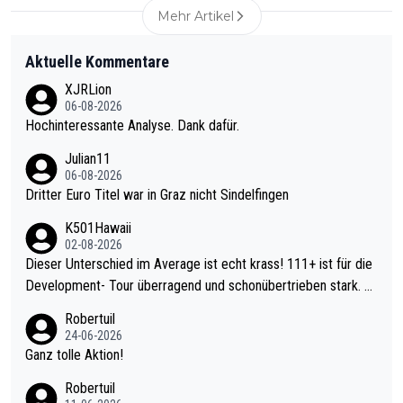
Mehr Artikel
Aktuelle Kommentare
XJRLion
06-08-2026
Hochinteressante Analyse. Dank dafür.
Julian11
06-08-2026
Dritter Euro Titel war in Graz nicht Sindelfingen
K501Hawaii
02-08-2026
Dieser Unterschied im Average ist echt krass! 111+ ist für die
Development- Tour überragend und schonübertrieben stark. U
nter 60 im Ave dagegen eigentlich schon zu schwach - gerade
Robertuil
mal 40+ erst recht. Da gewinnst keinen Blumentopf - ist ja noc
24-06-2026
h krasser wie ein Pokalspiel eines Kreisligisten vs einem Bund
Ganz tolle Aktion!
esligisten.
Robertuil