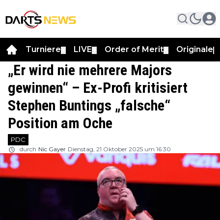
Turniere
LIVE
Order of Merit
Originale
▼
▼
▼
▼
„Er wird nie mehrere Majors
gewinnen“ – Ex-Profi kritisiert
Stephen Buntings „falsche“
Position am Oche
PDC
durch
Nic Gayer
Dienstag, 21 Oktober 2025 um 16:30