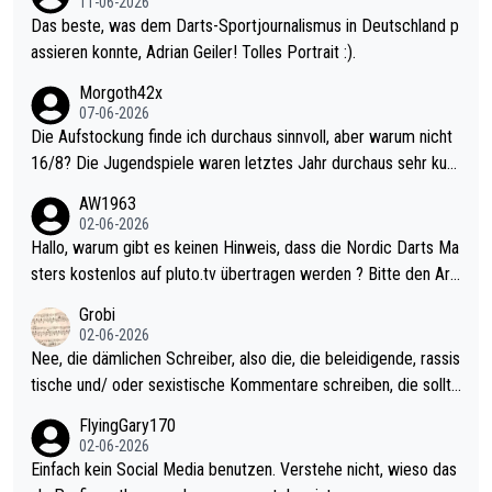
11-06-2026
Das beste, was dem Darts-Sportjournalismus in Deutschland p
assieren konnte, Adrian Geiler! Tolles Portrait :).
Morgoth42x
07-06-2026
Die Aufstockung finde ich durchaus sinnvoll, aber warum nicht
16/8? Die Jugendspiele waren letztes Jahr durchaus sehr kurz
weilig und besser anzuschauen, als manch Erwachsenenspiel.
AW1963
Allerdings ist Mitchell Lawrie als Nummer 1 der Welt eh qualifi
02-06-2026
ziert. Somit ändert die automatische Qualifikation des Weltmei
Hallo, warum gibt es keinen Hinweis, dass die Nordic Darts Ma
sters erstmal nichts. Ich denke sie wollen damit für nächstes J
sters kostenlos auf pluto.tv übertragen werden ? Bitte den Arti
ahr vorsorgen, denn da ist er alt genug für die PDC und wird w
kel aktualisieren, danke!
Grobi
ohl wenig WDF Turniere spielen. Dies war bei Archie Self letzt
02-06-2026
es Jahr der Fall. Er musste als amtierender Weltmeister durch
Nee, die dämlichen Schreiber, also die, die beleidigende, rassis
den Qualifier und ich glaube kaum, dass Mitchel sich das (in Ve
tische und/ oder sexistische Kommentare schreiben, die sollte
gas) antun würde, wenn er doch eigentlich die PDC-WM als Zi
n das einfach mal bleiben lassen. Sollten besser mal ihr eigene
FlyingGary170
el hat.
s Leben in den Griff kriegen. Nur eins wundert mich: Luke Little
02-06-2026
r war doch neulich erst derjenige, der über Social Media GvV p
Einfach kein Social Media benutzen. Verstehe nicht, wieso das
rovoziert hat. Und Littlers Mutter schießt öfters mal gegen Ric