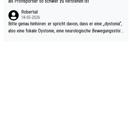
als Profisportler so schwer zu verstehen ist
ardo Pietreczko auf Social Media. Hmmmm. Finde den Fehler!
Robertuil
18-05-2026
Bitte genau hinhören: er spricht davon, dass er eine „dystonia“,
also eine fokale Dystonie, eine neurologische Bewegungsstöru
ng, bei der unkontrolliert Bewegungen und Krämpfe erzeugt w
erden, im Arm hat. Und, dass Medikamente ihm helfen! Ich glau
be immer noch, dass sehr viele der Dartits-Fälle fälschlich psy
chologisiert werden und eigentlich fokale Dystonien sind. Und
diese könnten teils wirksam behandelt werden! Dafür müsste
man nur zum Neurologen und nicht zum Mentaltrainer gehen…