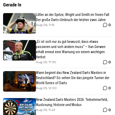
Gerade In
Littler an der Spitze, Wright und Smith im freien Fall:
Der große Darts-Umbruch der letzten zwei Jahre
0
Aug 06, 11:15
„Er ist sich nur zu gut bewusst, dass etwas
passieren und sich ändern muss“ – Van Gerwen
erhält erneut eine Warnung vor einem wichtigen
Herbst
0
Aug 05, 17:30
Wann beginnt das New Zealand Darts Masters in
Deutschland? So sehen Sie das jüngste Turnier der
World Series of Darts
0
Aug 05, 12:00
New Zealand Darts Masters 2026: Teilnehmerfeld,
Auslosung, Historie und Modus
0
Aug 05, 11:43