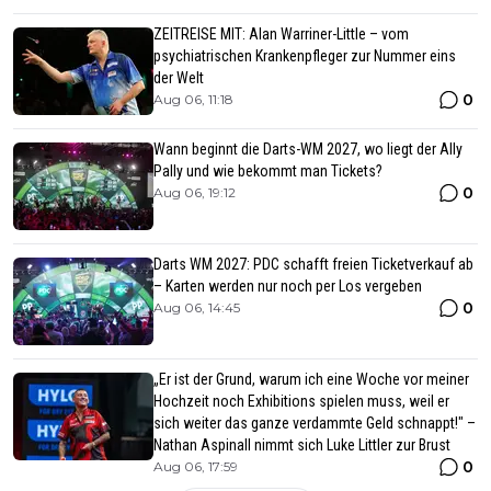
ZEITREISE MIT: Alan Warriner-Little – vom
psychiatrischen Krankenpfleger zur Nummer eins
der Welt
0
Aug 06, 11:18
Wann beginnt die Darts-WM 2027, wo liegt der Ally
Pally und wie bekommt man Tickets?
0
Aug 06, 19:12
Darts WM 2027: PDC schafft freien Ticketverkauf ab
– Karten werden nur noch per Los vergeben
0
Aug 06, 14:45
„Er ist der Grund, warum ich eine Woche vor meiner
Hochzeit noch Exhibitions spielen muss, weil er
sich weiter das ganze verdammte Geld schnappt!" –
Nathan Aspinall nimmt sich Luke Littler zur Brust
0
Aug 06, 17:59