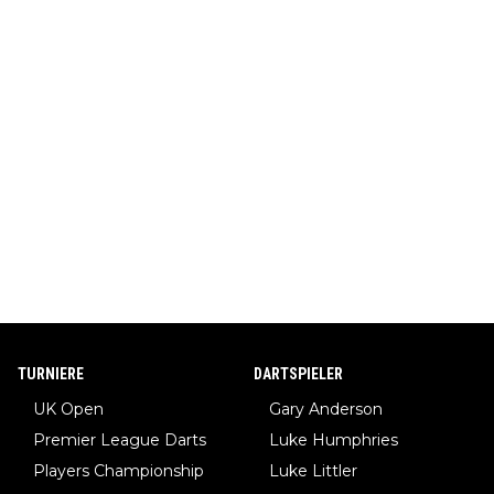
TURNIERE
DARTSPIELER
UK Open
Gary Anderson
Premier League Darts
Luke Humphries
Players Championship
Luke Littler