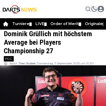
Turniere
LIVE
Order of Merit
Originale
▼
▼
▼
▼
Dominik Grüllich mit höchstem
Average bei Players
Championship 27
PDC
durch
Theo Stodiek
Donnerstag, 11 September 2025 um 10:30