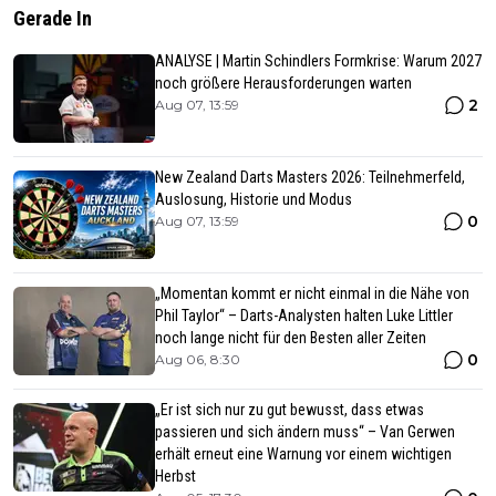
Gerade In
ANALYSE | Martin Schindlers Formkrise: Warum 2027
noch größere Herausforderungen warten
2
Aug 07, 13:59
New Zealand Darts Masters 2026: Teilnehmerfeld,
Auslosung, Historie und Modus
0
Aug 07, 13:59
„Momentan kommt er nicht einmal in die Nähe von
Phil Taylor“ – Darts-Analysten halten Luke Littler
noch lange nicht für den Besten aller Zeiten
0
Aug 06, 8:30
„Er ist sich nur zu gut bewusst, dass etwas
passieren und sich ändern muss“ – Van Gerwen
erhält erneut eine Warnung vor einem wichtigen
Herbst