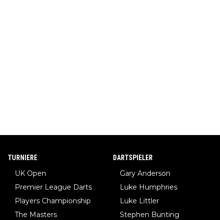
TURNIERE
DARTSPIELER
UK Open
Gary Anderson
Premier League Darts
Luke Humphries
Players Championship
Luke Littler
The Masters
Stephen Bunting