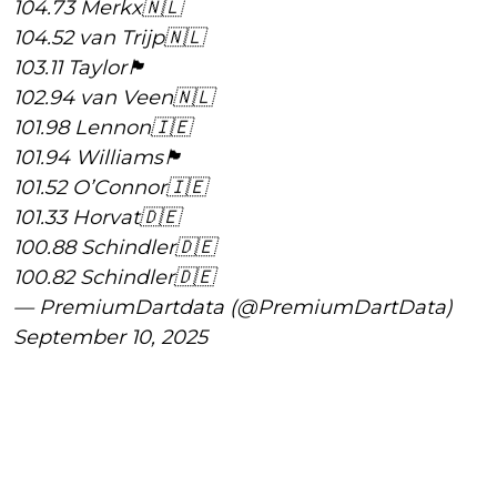
104.73 Merkx🇳🇱
104.52 van Trijp🇳🇱
103.11 Taylor🏴󠁧󠁢󠁥󠁮󠁧󠁿
102.94 van Veen🇳🇱
101.98 Lennon🇮🇪
101.94 Williams🏴󠁧󠁢󠁥󠁮󠁧󠁿
101.52 O’Connor🇮🇪
101.33 Horvat🇩🇪
100.88 Schindler🇩🇪
100.82 Schindler🇩🇪
— PremiumDartdata (@PremiumDartData)
September 10, 2025