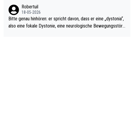
ardo Pietreczko auf Social Media. Hmmmm. Finde den Fehler!
Robertuil
18-05-2026
Bitte genau hinhören: er spricht davon, dass er eine „dystonia“,
also eine fokale Dystonie, eine neurologische Bewegungsstöru
ng, bei der unkontrolliert Bewegungen und Krämpfe erzeugt w
erden, im Arm hat. Und, dass Medikamente ihm helfen! Ich glau
be immer noch, dass sehr viele der Dartits-Fälle fälschlich psy
chologisiert werden und eigentlich fokale Dystonien sind. Und
diese könnten teils wirksam behandelt werden! Dafür müsste
man nur zum Neurologen und nicht zum Mentaltrainer gehen…