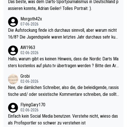
Das beste, was dem Darts-Sportjournalismus in Deutschland p
assieren konnte, Adrian Geiler! Tolles Portrait :).
Morgoth42x
07-06-2026
Die Aufstockung finde ich durchaus sinnvoll, aber warum nicht
16/8? Die Jugendspiele waren letztes Jahr durchaus sehr kurz
weilig und besser anzuschauen, als manch Erwachsenenspiel.
AW1963
Allerdings ist Mitchell Lawrie als Nummer 1 der Welt eh qualifi
02-06-2026
ziert. Somit ändert die automatische Qualifikation des Weltmei
Hallo, warum gibt es keinen Hinweis, dass die Nordic Darts Ma
sters erstmal nichts. Ich denke sie wollen damit für nächstes J
sters kostenlos auf pluto.tv übertragen werden ? Bitte den Arti
ahr vorsorgen, denn da ist er alt genug für die PDC und wird w
kel aktualisieren, danke!
Grobi
ohl wenig WDF Turniere spielen. Dies war bei Archie Self letzt
02-06-2026
es Jahr der Fall. Er musste als amtierender Weltmeister durch
Nee, die dämlichen Schreiber, also die, die beleidigende, rassis
den Qualifier und ich glaube kaum, dass Mitchel sich das (in Ve
tische und/ oder sexistische Kommentare schreiben, die sollte
gas) antun würde, wenn er doch eigentlich die PDC-WM als Zi
n das einfach mal bleiben lassen. Sollten besser mal ihr eigene
FlyingGary170
el hat.
s Leben in den Griff kriegen. Nur eins wundert mich: Luke Little
02-06-2026
r war doch neulich erst derjenige, der über Social Media GvV p
Einfach kein Social Media benutzen. Verstehe nicht, wieso das
rovoziert hat. Und Littlers Mutter schießt öfters mal gegen Ric
als Profisportler so schwer zu verstehen ist