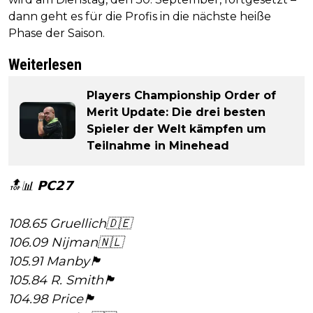
dann geht es für die Profis in die nächste heiße
Phase der Saison.
Weiterlesen
Players Championship Order of
Merit Update: Die drei besten
Spieler der Welt kämpfen um
Teilnahme in Minehead
🔝📊 𝗣𝗖𝟮𝟳
108.65 Gruellich🇩🇪
106.09 Nijman🇳🇱
105.91 Manby🏴󠁧󠁢󠁥󠁮󠁧󠁿
105.84 R. Smith🏴󠁧󠁢󠁥󠁮󠁧󠁿
104.98 Price🏴󠁧󠁢󠁷󠁬󠁳󠁿