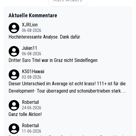
Aktuelle Kommentare
XJRLion
06-08-2026
Hochinteressante Analyse. Dank dafür.
Julian11
06-08-2026
Dritter Euro Titel war in Graz nicht Sindelfingen
K501Hawaii
02-08-2026
Dieser Unterschied im Average ist echt krass! 111+ ist für die
Development- Tour überragend und schonübertrieben stark. U
nter 60 im Ave dagegen eigentlich schon zu schwach - gerade
Robertuil
mal 40+ erst recht. Da gewinnst keinen Blumentopf - ist ja noc
24-06-2026
h krasser wie ein Pokalspiel eines Kreisligisten vs einem Bund
Ganz tolle Aktion!
esligisten.
Robertuil
11-06-2026