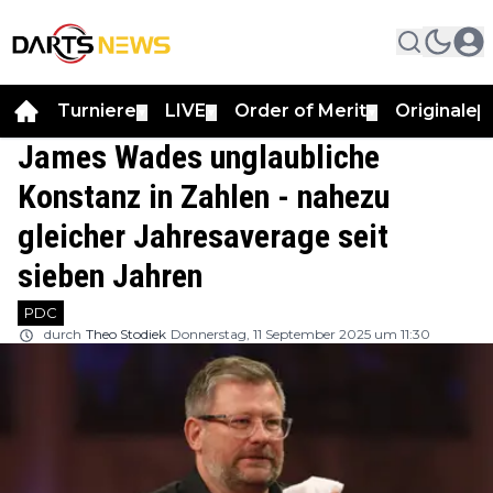
Turniere
LIVE
Order of Merit
Originale
▼
▼
▼
▼
James Wades unglaubliche
Konstanz in Zahlen - nahezu
gleicher Jahresaverage seit
sieben Jahren
PDC
durch
Theo Stodiek
Donnerstag, 11 September 2025 um 11:30