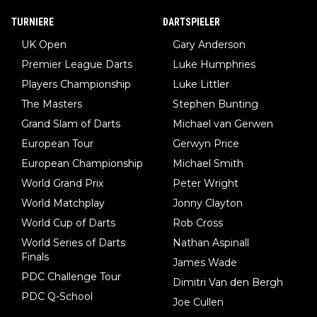
TURNIERE
DARTSPIELER
UK Open
Gary Anderson
Premier League Darts
Luke Humphries
Players Championship
Luke Littler
The Masters
Stephen Bunting
Grand Slam of Darts
Michael van Gerwen
European Tour
Gerwyn Price
European Championship
Michael Smith
World Grand Prix
Peter Wright
World Matchplay
Jonny Clayton
World Cup of Darts
Rob Cross
World Series of Darts
Nathan Aspinall
Finals
James Wade
PDC Challenge Tour
Dimitri Van den Bergh
PDC Q-School
Joe Cullen