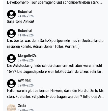
Development- Tour überragend und schonübertrieben stark. U
nter 60 im Ave dagegen eigentlich schon zu schwach - gerade
Robertuil
mal 40+ erst recht. Da gewinnst keinen Blumentopf - ist ja noc
24-06-2026
h krasser wie ein Pokalspiel eines Kreisligisten vs einem Bund
Ganz tolle Aktion!
esligisten.
Robertuil
11-06-2026
Das beste, was dem Darts-Sportjournalismus in Deutschland p
assieren konnte, Adrian Geiler! Tolles Portrait :).
Morgoth42x
07-06-2026
Die Aufstockung finde ich durchaus sinnvoll, aber warum nicht
16/8? Die Jugendspiele waren letztes Jahr durchaus sehr kurz
weilig und besser anzuschauen, als manch Erwachsenenspiel.
AW1963
Allerdings ist Mitchell Lawrie als Nummer 1 der Welt eh qualifi
02-06-2026
ziert. Somit ändert die automatische Qualifikation des Weltmei
Hallo, warum gibt es keinen Hinweis, dass die Nordic Darts Ma
sters erstmal nichts. Ich denke sie wollen damit für nächstes J
sters kostenlos auf pluto.tv übertragen werden ? Bitte den Arti
ahr vorsorgen, denn da ist er alt genug für die PDC und wird w
kel aktualisieren, danke!
Grobi
ohl wenig WDF Turniere spielen. Dies war bei Archie Self letzt
02-06-2026