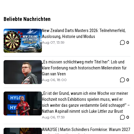
Beliebte Nachrichten
New Zealand Darts Masters 2026: Teilnehmerfeld,
Auslosung, Historie und Modus
0
Aug 07, 13:59
„Es müssen schlichtweg mehr Titel her“: Lob und
klare Forderung nach historischem Meilenstein für
Gian van Veen
0
Aug 06, 18:00
„Er ist der Grund, warum ich eine Woche vor meiner
Hochzeit noch Exhibitions spielen muss, weil er
sich weiter das ganze verdammte Geld schnappt!" –
Nathan Aspinall nimmt sich Luke Littler zur Brust
0
Aug 06, 17:59
ANALYSE | Martin Schindlers Formkrise: Warum 2027