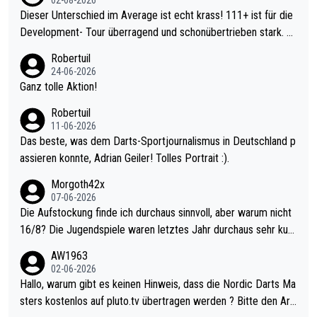
Dieser Unterschied im Average ist echt krass! 111+ ist für die
Development- Tour überragend und schonübertrieben stark. U
nter 60 im Ave dagegen eigentlich schon zu schwach - gerade
Robertuil
mal 40+ erst recht. Da gewinnst keinen Blumentopf - ist ja noc
24-06-2026
h krasser wie ein Pokalspiel eines Kreisligisten vs einem Bund
Ganz tolle Aktion!
esligisten.
Robertuil
11-06-2026
Das beste, was dem Darts-Sportjournalismus in Deutschland p
assieren konnte, Adrian Geiler! Tolles Portrait :).
Morgoth42x
07-06-2026
Die Aufstockung finde ich durchaus sinnvoll, aber warum nicht
16/8? Die Jugendspiele waren letztes Jahr durchaus sehr kurz
weilig und besser anzuschauen, als manch Erwachsenenspiel.
AW1963
Allerdings ist Mitchell Lawrie als Nummer 1 der Welt eh qualifi
02-06-2026
ziert. Somit ändert die automatische Qualifikation des Weltmei
Hallo, warum gibt es keinen Hinweis, dass die Nordic Darts Ma
sters erstmal nichts. Ich denke sie wollen damit für nächstes J
sters kostenlos auf pluto.tv übertragen werden ? Bitte den Arti
ahr vorsorgen, denn da ist er alt genug für die PDC und wird w