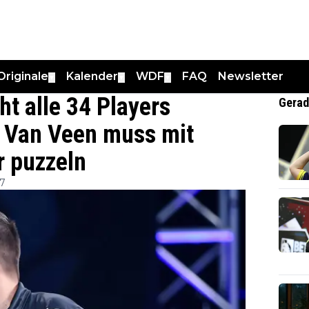
Originale
Kalender
WDF
FAQ
Newsletter
▼
▼
▼
ht alle 34 Players
Gerad
 Van Veen muss mit
r puzzeln
07