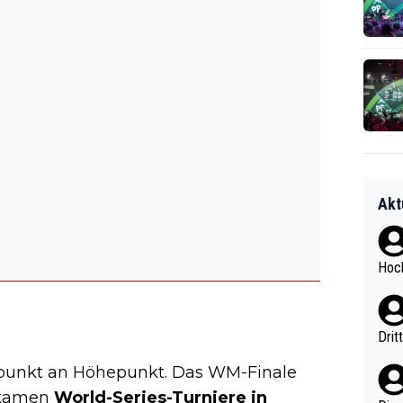
Akt
Hoch
Drit
punkt an Höhepunkt. Das WM-Finale
u kamen
World-Series-Turniere in