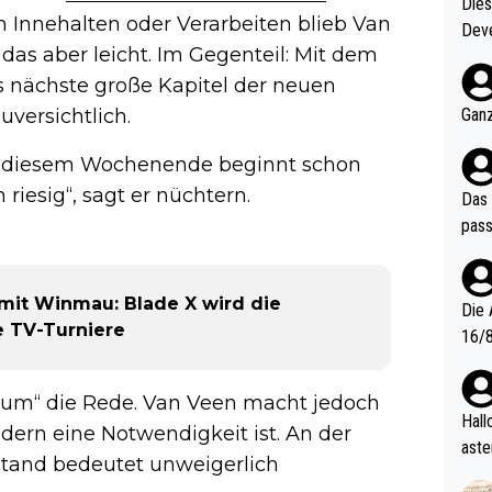
Diese
um Innehalten oder Verarbeiten blieb Van
Deve
 das aber leicht. Im Gegenteil: Mit dem
nter 60 im
e mal 40+ er
s nächste große Kapitel der neuen
och krasser wie ein Po
uversichtlich.
Ganz
ndes
an diesem Wochenende beginnt schon
 riesig“, sagt er nüchtern.
Das 
pass
mit Winmau: Blade X wird die
Die 
le TV-Turniere
16/8? Die Jugendspiele waren letztes Jah
zwei
l. Allerdings ist Mitchell Lawrie als Nummer 1 der Welt eh quali
raum“ die Rede. Van Veen macht jedoch
fizi
Hallo, warum gibt es keinen Hinweis, dass di
dern eine Notwendigkeit ist. An der
eisters erst
aste
lstand bedeutet unweigerlich
s Ja
rtik