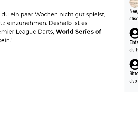
d wo
etzt
Nee,
n du ein paar Wochen nicht gut spielst,
urch
stis
atz einzunehmen. Deshalb ist es
(in 
ten 
als Z
remier League Darts,
World Series of
nes 
ein.“
ttle
Einf
vV p
als 
n Ri
ehle
Bitt
also
ung,
werd
aube
sych
d di
e ma
n…