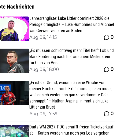
bte Nachrichten
Jahresrangliste: Luke Littler dominiert 2026 die
Preisgeldrangliste – Luke Humphries und Michael
van Gerwen verlieren an Boden
0
Aug 06, 14:15
„Es müssen schlichtweg mehr Titel her“: Lob und
klare Forderung nach historischem Meilenstein
für Gian van Veen
0
Aug 06, 18:00
„Er ist der Grund, warum ich eine Woche vor
meiner Hochzeit noch Exhibitions spielen muss,
weil er sich weiter das ganze verdammte Geld
schnappt!" – Nathan Aspinall nimmt sich Luke
Littler zur Brust
0
Aug 06, 17:59
Darts WM 2027: PDC schafft freien Ticketverkauf
ab – Karten werden nur noch per Los vergeben