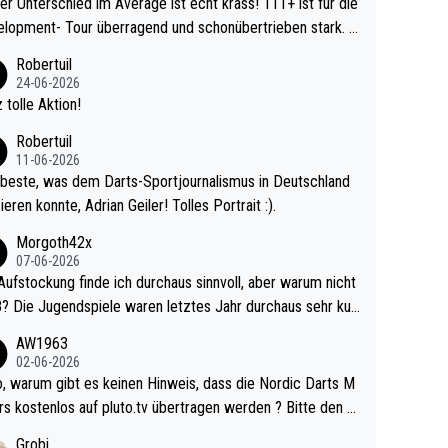
r Unterschied im Average ist echt krass! 111+ ist für die
lopment- Tour überragend und schonübertrieben stark. U
 Ave dagegen eigentlich schon zu schwach - gerad
Robertuil
st recht. Da gewinnst keinen Blumentopf - ist ja n
24-06-2026
kalspiel eines Kreisligisten vs einem Bu
 tolle Aktion!
ligisten.
Robertuil
11-06-2026
beste, was dem Darts-Sportjournalismus in Deutschland
ieren konnte, Adrian Geiler! Tolles Portrait :).
Morgoth42x
07-06-2026
Aufstockung finde ich durchaus sinnvoll, aber warum nicht
r durchaus sehr kur
lig und besser anzuschauen, als manch Erwachsenenspie
AW1963
02-06-2026
ert. Somit ändert die automatische Qualifikation des Weltm
e Nordic Darts M
mal nichts. Ich denke sie wollen damit für nächste
rs kostenlos auf pluto.tv übertragen werden ? Bitte den A
hr vorsorgen, denn da ist er alt genug für die PDC und wir
el aktualisieren, danke!
Grobi