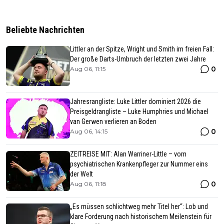
Beliebte Nachrichten
Littler an der Spitze, Wright und Smith im freien Fall:
Der große Darts-Umbruch der letzten zwei Jahre
0
Aug 06, 11:15
Jahresrangliste: Luke Littler dominiert 2026 die
Preisgeldrangliste – Luke Humphries und Michael
van Gerwen verlieren an Boden
0
Aug 06, 14:15
ZEITREISE MIT: Alan Warriner-Little – vom
psychiatrischen Krankenpfleger zur Nummer eins
der Welt
0
Aug 06, 11:18
„Es müssen schlichtweg mehr Titel her“: Lob und
klare Forderung nach historischem Meilenstein für