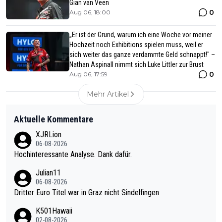
Gian van Veen
0
Aug 06, 18:00
„Er ist der Grund, warum ich eine Woche vor meiner
Hochzeit noch Exhibitions spielen muss, weil er
sich weiter das ganze verdammte Geld schnappt!" –
Nathan Aspinall nimmt sich Luke Littler zur Brust
0
Aug 06, 17:59
Mehr Artikel
Aktuelle Kommentare
XJRLion
06-08-2026
Hochinteressante Analyse. Dank dafür.
Julian11
06-08-2026
Dritter Euro Titel war in Graz nicht Sindelfingen
K501Hawaii
02-08-2026