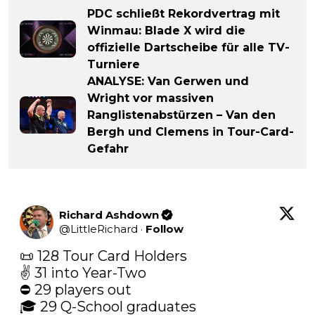
PDC schließt Rekordvertrag mit
Winmau: Blade X wird die
offizielle Dartscheibe für alle TV-
Turniere
ANALYSE: Van Gerwen und
Wright vor massiven
Ranglistenabstürzen – Van den
Bergh und Clemens in Tour-Card-
Gefahr
Richard Ashdown
@
LittleRichard
·
Follow
📜 128 Tour Card Holders

✌️ 31 into Year-Two

⛔️ 29 players out

🎓 29 Q-School graduates
