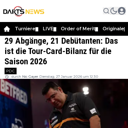
Turniere
LIVE
Order of Merit
Originale
▼
▼
▼
▼
29 Abgänge, 21 Debütanten: Das
ist die Tour-Card-Bilanz für die
Saison 2026
PDC
durch
Nic Gayer
Dienstag, 27 Januar 2026 um 12:30