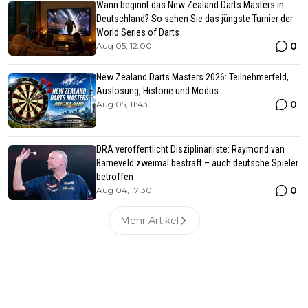
Wann beginnt das New Zealand Darts Masters in
Deutschland? So sehen Sie das jüngste Turnier der
World Series of Darts
0
Aug 05, 12:00
New Zealand Darts Masters 2026: Teilnehmerfeld,
Auslosung, Historie und Modus
0
Aug 05, 11:43
DRA veröffentlicht Disziplinarliste: Raymond van
Barneveld zweimal bestraft – auch deutsche Spieler
betroffen
0
Aug 04, 17:30
Mehr Artikel