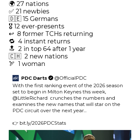
🌍 27 nations

✅ 21 newbies

🇩🇪 15 Germans

🎖️ 12 ever-presents

↩️  8 former TCHs returning

🔁  4 instant returns

🔝  2 in top 64 after 1 year

🇨🇭  2 new nations

🏹  1 woman
PDC Darts
@
OfficialPDC
With the first ranking event of the 2026 season 
set to begin in Milton Keynes this week, 
@LittleRichard
  crunches the numbers and 
examines the new names that will star on the 
PDC circuit over the next year...

👉 
bit.ly/2026PDCStats