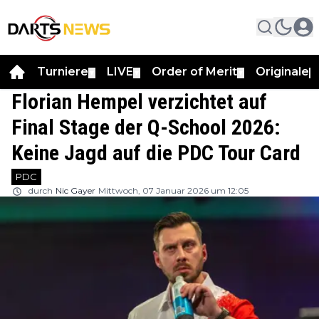
Turniere
LIVE
Order of Merit
Originale
▼
▼
▼
▼
Florian Hempel verzichtet auf
Final Stage der Q-School 2026:
Keine Jagd auf die PDC Tour Card
PDC
durch
Nic Gayer
Mittwoch, 07 Januar 2026 um 12:05