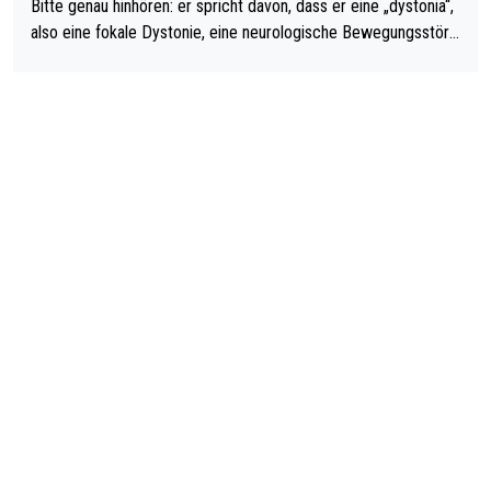
Bitte genau hinhören: er spricht davon, dass er eine „dystonia“,
also eine fokale Dystonie, eine neurologische Bewegungsstöru
ng, bei der unkontrolliert Bewegungen und Krämpfe erzeugt w
erden, im Arm hat. Und, dass Medikamente ihm helfen! Ich glau
be immer noch, dass sehr viele der Dartits-Fälle fälschlich psy
chologisiert werden und eigentlich fokale Dystonien sind. Und
diese könnten teils wirksam behandelt werden! Dafür müsste
man nur zum Neurologen und nicht zum Mentaltrainer gehen…