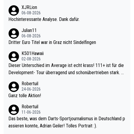
XJRLion
06-08-2026
Hochinteressante Analyse. Dank dafür.
Julian11
06-08-2026
Dritter Euro Titel war in Graz nicht Sindelfingen
K501Hawaii
02-08-2026
Dieser Unterschied im Average ist echt krass! 111+ ist für die
Development- Tour überragend und schonübertrieben stark. U
nter 60 im Ave dagegen eigentlich schon zu schwach - gerade
Robertuil
mal 40+ erst recht. Da gewinnst keinen Blumentopf - ist ja noc
24-06-2026
h krasser wie ein Pokalspiel eines Kreisligisten vs einem Bund
Ganz tolle Aktion!
esligisten.
Robertuil
11-06-2026
Das beste, was dem Darts-Sportjournalismus in Deutschland p
assieren konnte, Adrian Geiler! Tolles Portrait :).