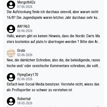
Morgoth42x
07-06-2026
Die Aufstockung finde ich durchaus sinnvoll, aber warum nicht
16/8? Die Jugendspiele waren letztes Jahr durchaus sehr kurz
weilig und besser anzuschauen, als manch Erwachsenenspiel.
AW1963
Allerdings ist Mitchell Lawrie als Nummer 1 der Welt eh qualifi
02-06-2026
ziert. Somit ändert die automatische Qualifikation des Weltmei
Hallo, warum gibt es keinen Hinweis, dass die Nordic Darts Ma
sters erstmal nichts. Ich denke sie wollen damit für nächstes J
sters kostenlos auf pluto.tv übertragen werden ? Bitte den Arti
ahr vorsorgen, denn da ist er alt genug für die PDC und wird w
kel aktualisieren, danke!
Grobi
ohl wenig WDF Turniere spielen. Dies war bei Archie Self letzt
02-06-2026
es Jahr der Fall. Er musste als amtierender Weltmeister durch
Nee, die dämlichen Schreiber, also die, die beleidigende, rassis
den Qualifier und ich glaube kaum, dass Mitchel sich das (in Ve
tische und/ oder sexistische Kommentare schreiben, die sollte
gas) antun würde, wenn er doch eigentlich die PDC-WM als Zi
n das einfach mal bleiben lassen. Sollten besser mal ihr eigene
FlyingGary170
el hat.
s Leben in den Griff kriegen. Nur eins wundert mich: Luke Little
02-06-2026
r war doch neulich erst derjenige, der über Social Media GvV p
Einfach kein Social Media benutzen. Verstehe nicht, wieso das
rovoziert hat. Und Littlers Mutter schießt öfters mal gegen Ric
als Profisportler so schwer zu verstehen ist
ardo Pietreczko auf Social Media. Hmmmm. Finde den Fehler!
Robertuil
18-05-2026