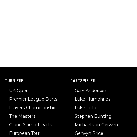
TURNIERE
DARTSPIELER
UK Open
Gary Anderson
Premier League Darts
Luke Humphries
Players Championship
Luke Littler
The Masters
Stephen Bunting
Grand Slam of Darts
Michael van Gerwen
European Tour
Gerwyn Price