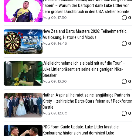
haben“ – Warum der Dartsport dank Luke Littler vor
dem großen Durchbruch in den USA stehen könnte
0
Aug 09, 17:30
New Zealand Darts Masters 2026: Teilnehmerfeld,
Auslosung, Historie und Modus
0
Aug 09, 14:48
„Vielleicht nehme ich sie bald mit auf die Tour“ –
Luke Littler präsentiert seine einzigartigen Nike-
Sneaker
0
Aug 09, 13:30
Nathan Aspinall heiratet seine langjährige Partnerin
Kirsty – zahlreiche Darts-Stars feiern auf Peckforton
Castle
0
Aug 09, 12:00
PDC Form Guide Update: Luke Littler lässt die
Konkurrenz hinter sich und dominiert Luke