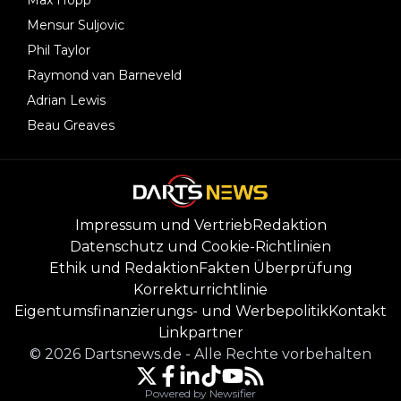
Mensur Suljovic
Phil Taylor
Raymond van Barneveld
Adrian Lewis
Beau Greaves
Impressum und Vertrieb
Redaktion
Datenschutz und Cookie-Richtlinien
Ethik und Redaktion
Fakten Überprüfung
Korrekturrichtlinie
Eigentumsfinanzierungs- und Werbepolitik
Kontakt
Linkpartner
©
2026
Dartsnews.de
-
Alle Rechte vorbehalten
Powered by Newsifier