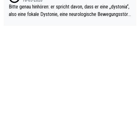
Bitte genau hinhören: er spricht davon, dass er eine „dystonia“,
also eine fokale Dystonie, eine neurologische Bewegungsstöru
ng, bei der unkontrolliert Bewegungen und Krämpfe erzeugt w
erden, im Arm hat. Und, dass Medikamente ihm helfen! Ich glau
be immer noch, dass sehr viele der Dartits-Fälle fälschlich psy
chologisiert werden und eigentlich fokale Dystonien sind. Und
diese könnten teils wirksam behandelt werden! Dafür müsste
man nur zum Neurologen und nicht zum Mentaltrainer gehen…