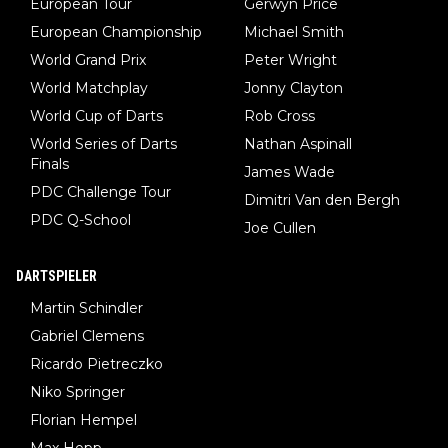
European Tour
Gerwyn Price
European Championship
Michael Smith
World Grand Prix
Peter Wright
World Matchplay
Jonny Clayton
World Cup of Darts
Rob Cross
World Series of Darts
Nathan Aspinall
Finals
James Wade
PDC Challenge Tour
Dimitri Van den Bergh
PDC Q-School
Joe Cullen
DARTSPIELER
Martin Schindler
Gabriel Clemens
Ricardo Pietreczko
Niko Springer
Florian Hempel
Max Hopp