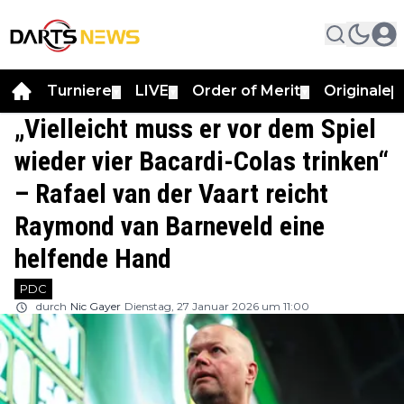
Turniere
LIVE
Order of Merit
Originale
▼
▼
▼
▼
„Vielleicht muss er vor dem Spiel
wieder vier Bacardi-Colas trinken“
– Rafael van der Vaart reicht
Raymond van Barneveld eine
helfende Hand
PDC
durch
Nic Gayer
Dienstag, 27 Januar 2026 um 11:00