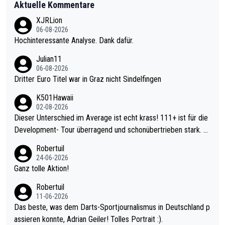
Aktuelle Kommentare
XJRLion
06-08-2026
Hochinteressante Analyse. Dank dafür.
Julian11
06-08-2026
Dritter Euro Titel war in Graz nicht Sindelfingen
K501Hawaii
02-08-2026
Dieser Unterschied im Average ist echt krass! 111+ ist für die
Development- Tour überragend und schonübertrieben stark. U
nter 60 im Ave dagegen eigentlich schon zu schwach - gerade
Robertuil
mal 40+ erst recht. Da gewinnst keinen Blumentopf - ist ja noc
24-06-2026
h krasser wie ein Pokalspiel eines Kreisligisten vs einem Bund
Ganz tolle Aktion!
esligisten.
Robertuil
11-06-2026
Das beste, was dem Darts-Sportjournalismus in Deutschland p
assieren konnte, Adrian Geiler! Tolles Portrait :).