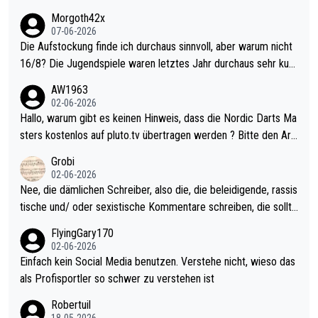
Morgoth42x
07-06-2026
Die Aufstockung finde ich durchaus sinnvoll, aber warum nicht
16/8? Die Jugendspiele waren letztes Jahr durchaus sehr kurz
weilig und besser anzuschauen, als manch Erwachsenenspiel.
AW1963
Allerdings ist Mitchell Lawrie als Nummer 1 der Welt eh qualifi
02-06-2026
ziert. Somit ändert die automatische Qualifikation des Weltmei
Hallo, warum gibt es keinen Hinweis, dass die Nordic Darts Ma
sters erstmal nichts. Ich denke sie wollen damit für nächstes J
sters kostenlos auf pluto.tv übertragen werden ? Bitte den Arti
ahr vorsorgen, denn da ist er alt genug für die PDC und wird w
kel aktualisieren, danke!
Grobi
ohl wenig WDF Turniere spielen. Dies war bei Archie Self letzt
02-06-2026
es Jahr der Fall. Er musste als amtierender Weltmeister durch
Nee, die dämlichen Schreiber, also die, die beleidigende, rassis
den Qualifier und ich glaube kaum, dass Mitchel sich das (in Ve
tische und/ oder sexistische Kommentare schreiben, die sollte
gas) antun würde, wenn er doch eigentlich die PDC-WM als Zi
n das einfach mal bleiben lassen. Sollten besser mal ihr eigene
FlyingGary170
el hat.
s Leben in den Griff kriegen. Nur eins wundert mich: Luke Little
02-06-2026
r war doch neulich erst derjenige, der über Social Media GvV p
Einfach kein Social Media benutzen. Verstehe nicht, wieso das
rovoziert hat. Und Littlers Mutter schießt öfters mal gegen Ric
als Profisportler so schwer zu verstehen ist
ardo Pietreczko auf Social Media. Hmmmm. Finde den Fehler!
Robertuil
18-05-2026