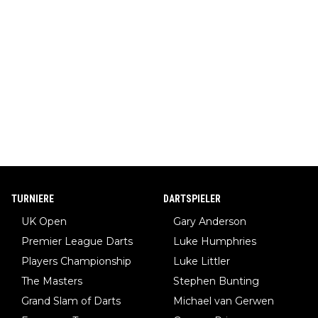
TURNIERE
DARTSPIELER
UK Open
Gary Anderson
Premier League Darts
Luke Humphries
Players Championship
Luke Littler
The Masters
Stephen Bunting
Grand Slam of Darts
Michael van Gerwen