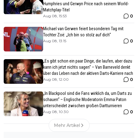
Humphries und Gerwyn Price nach seinem World-
Matchplay-Titel
0
Aug 08, 15:53
Michael van Gerwen feiert besonderen Tag mit
Tochter Zoë: „Ich bin so stolz auf dich“
0
Aug 08, 13:15
„Es gibt schon ein paar Dinge, die laufen, aber dazu
kann ich jetzt nichts sagen“ – Van Barneveld denkt
über das Leben nach der aktiven Darts-Karriere nach
0
Aug 08, 12:00
„In Blackpool sind die Fans wirklich da, um Darts zu
schauen“ – Englische Moderatorin Emma Paton
unterscheidet zwischen großen Dartturnieren
0
Aug 08, 10:30
Mehr Artikel