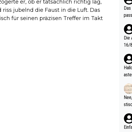
zögerte er, ob er tatsächlich richtig lag,
Das 
riss jubelnd die Faust in die Luft. Das
pass
sch für seinen präzisen Treffer im Takt
Die 
16/8? Die Jugendspiele waren letztes Jah
zwei
l. Allerdings ist Mitchell Lawrie als Nummer 1 der Welt eh quali
fizi
Hallo, warum gibt es keinen Hinweis, dass di
eisters erst
aste
s Ja
rtik
d wo
etzt
Nee,
urch
stis
(in 
ten 
als Z
nes 
ttle
Einf