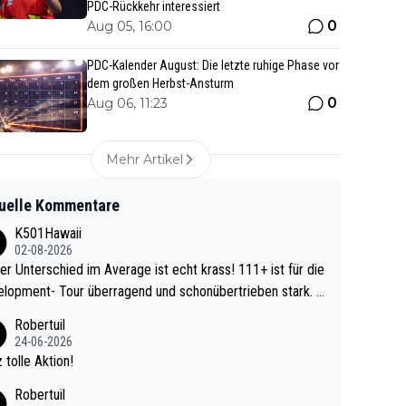
PDC-Rückkehr interessiert
0
Aug 05, 16:00
PDC-Kalender August: Die letzte ruhige Phase vor
dem großen Herbst-Ansturm
0
Aug 06, 11:23
Mehr Artikel
uelle Kommentare
K501Hawaii
02-08-2026
r Unterschied im Average ist echt krass! 111+ ist für die
lopment- Tour überragend und schonübertrieben stark. U
 Ave dagegen eigentlich schon zu schwach - gerad
Robertuil
st recht. Da gewinnst keinen Blumentopf - ist ja n
24-06-2026
kalspiel eines Kreisligisten vs einem Bu
 tolle Aktion!
ligisten.
Robertuil