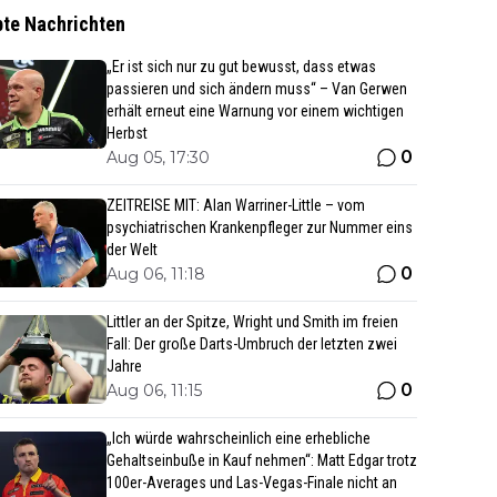
bte Nachrichten
„Er ist sich nur zu gut bewusst, dass etwas
passieren und sich ändern muss“ – Van Gerwen
erhält erneut eine Warnung vor einem wichtigen
Herbst
0
Aug 05, 17:30
ZEITREISE MIT: Alan Warriner-Little – vom
psychiatrischen Krankenpfleger zur Nummer eins
der Welt
0
Aug 06, 11:18
Littler an der Spitze, Wright und Smith im freien
Fall: Der große Darts-Umbruch der letzten zwei
Jahre
0
Aug 06, 11:15
„Ich würde wahrscheinlich eine erhebliche
Gehaltseinbuße in Kauf nehmen“: Matt Edgar trotz
100er-Averages und Las-Vegas-Finale nicht an