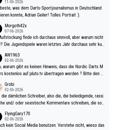
11-06-2026
beste, was dem Darts-Sportjournalismus in Deutschland
ieren konnte, Adrian Geiler! Tolles Portrait :).
Morgoth42x
07-06-2026
Aufstockung finde ich durchaus sinnvoll, aber warum nicht
r durchaus sehr kur
lig und besser anzuschauen, als manch Erwachsenenspie
AW1963
02-06-2026
ert. Somit ändert die automatische Qualifikation des Weltm
e Nordic Darts M
mal nichts. Ich denke sie wollen damit für nächste
rs kostenlos auf pluto.tv übertragen werden ? Bitte den A
hr vorsorgen, denn da ist er alt genug für die PDC und wir
el aktualisieren, danke!
Grobi
hl wenig WDF Turniere spielen. Dies war bei Archie Self l
02-06-2026
es Jahr der Fall. Er musste als amtierender Weltmeister d
 die dämlichen Schreiber, also die, die beleidigende, rassi
 den Qualifier und ich glaube kaum, dass Mitchel sich das
che und/ oder sexistische Kommentare schreiben, die soll
Vegas) antun würde, wenn er doch eigentlich die PDC-WM
das einfach mal bleiben lassen. Sollten besser mal ihr eige
FlyingGary170
iel hat.
Leben in den Griff kriegen. Nur eins wundert mich: Luke Li
02-06-2026
r war doch neulich erst derjenige, der über Social Media G
ach kein Social Media benutzen. Verstehe nicht, wieso das