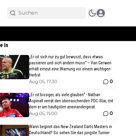
e In
„Er ist sich nur zu gut bewusst, dass etwas
passieren und sich ändern muss“ – Van Gerwen
erhält erneut eine Warnung vor einem wichtigen
Herbst
0
Aug 05, 17:30
„Er ist bissiger, als viele glauben“ - Nathan
Aspinall verrät den überraschenden PDC-Star, mit
dem er am häufigsten aneinandergerät
0
Aug 05, 15:00
Wann beginnt das New Zealand Darts Masters in
Deutschland? So sehen Sie das jüngste Turnier