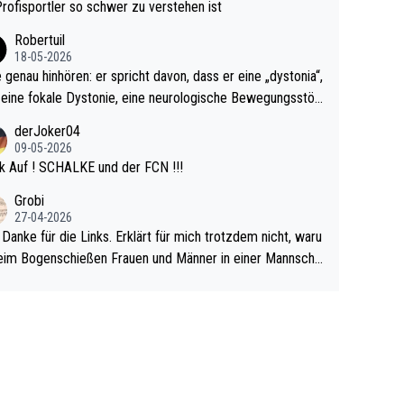
rovoziert hat. Und Littlers Mutter schießt öfters mal gege
Profisportler so schwer zu verstehen ist
cardo Pietreczko auf Social Media. Hmmmm. Finde den F
Robertuil
r!
18-05-2026
e genau hinhören: er spricht davon, dass er eine „dystonia“,
 eine fokale Dystonie, eine neurologische Bewegungsstör
 bei der unkontrolliert Bewegungen und Krämpfe erzeugt
derJoker04
en, im Arm hat. Und, dass Medikamente ihm helfen! Ich gl
09-05-2026
 immer noch, dass sehr viele der Dartits-Fälle fälschlich p
k Auf ! SCHALKE und der FCN !!!
ologisiert werden und eigentlich fokale Dystonien sind. Un
Grobi
ese könnten teils wirksam behandelt werden! Dafür müsst
27-04-2026
n nur zum Neurologen und nicht zum Mentaltrainer gehe
 Danke für die Links. Erklärt für mich trotzdem nicht, waru
im Bogenschießen Frauen und Männer in einer Mannscha
pielen. Und beim Dressurreiten sind ebenfalls Frauen und
er in einer Mannschaft und das, obwohl hier auch eine Kö
lichkeit vorausgesetzt ist. Gilt sogar bei den olympischen
n! Der Podcast "Tops Tops Tops" (Folgen 70 und 72) b
äftigt sich ausführlich, sachlich und absolut nachvollziehb
it dem Thema.