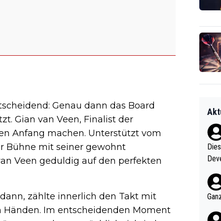
tscheidend: Genau dann das Board
Akt
zt. Gian van Veen, Finalist der
den Anfang machen. Unterstützt vom
der Bühne mit seiner gewohnt
Diese
Deve
van Veen geduldig auf den perfekten
nter 60 im
e mal 40+ er
och krasser wie ein Po
dann, zählte innerlich den Takt mit
Ganz
ndes
en Händen. Im entscheidenden Moment