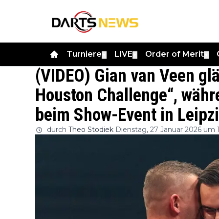
Turniere
LIVE
Order of Merit
▼
▼
▼
(VIDEO) Gian van Veen glä
Houston Challenge“, währ
beim Show-Event in Leipzi
durch
Theo Stodiek
Dienstag, 27 Januar 2026 um 