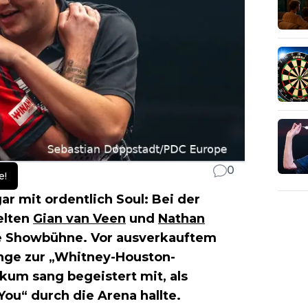
0
e!
ar mit ordentlich Soul: Bei der
elten
Gian van Veen
und
Nathan
he Showbühne. Vor ausverkauftem
inge zur „Whitney-Houston-
ikum sang begeistert mit, als
You“ durch die Arena hallte.