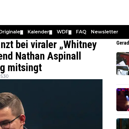
Originale
Kalender
WDF
FAQ
Newsletter
▼
▼
▼
nzt bei viraler „Whitney
Gerad
end Nathan Aspinall
g mitsingt
15:30