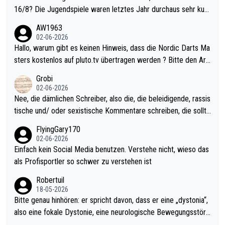
16/8? Die Jugendspiele waren letztes Jahr durchaus sehr kurz
weilig und besser anzuschauen, als manch Erwachsenenspiel.
AW1963
Allerdings ist Mitchell Lawrie als Nummer 1 der Welt eh qualifi
02-06-2026
ziert. Somit ändert die automatische Qualifikation des Weltmei
Hallo, warum gibt es keinen Hinweis, dass die Nordic Darts Ma
sters erstmal nichts. Ich denke sie wollen damit für nächstes J
sters kostenlos auf pluto.tv übertragen werden ? Bitte den Arti
ahr vorsorgen, denn da ist er alt genug für die PDC und wird w
kel aktualisieren, danke!
Grobi
ohl wenig WDF Turniere spielen. Dies war bei Archie Self letzt
02-06-2026
es Jahr der Fall. Er musste als amtierender Weltmeister durch
Nee, die dämlichen Schreiber, also die, die beleidigende, rassis
den Qualifier und ich glaube kaum, dass Mitchel sich das (in Ve
tische und/ oder sexistische Kommentare schreiben, die sollte
gas) antun würde, wenn er doch eigentlich die PDC-WM als Zi
n das einfach mal bleiben lassen. Sollten besser mal ihr eigene
FlyingGary170
el hat.
s Leben in den Griff kriegen. Nur eins wundert mich: Luke Little
02-06-2026
r war doch neulich erst derjenige, der über Social Media GvV p
Einfach kein Social Media benutzen. Verstehe nicht, wieso das
rovoziert hat. Und Littlers Mutter schießt öfters mal gegen Ric
als Profisportler so schwer zu verstehen ist
ardo Pietreczko auf Social Media. Hmmmm. Finde den Fehler!
Robertuil
18-05-2026
Bitte genau hinhören: er spricht davon, dass er eine „dystonia“,
also eine fokale Dystonie, eine neurologische Bewegungsstöru
ng, bei der unkontrolliert Bewegungen und Krämpfe erzeugt w