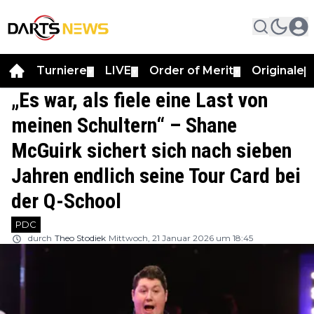
Turniere
LIVE
Order of Merit
Originale
▼
▼
▼
▼
„Es war, als fiele eine Last von
meinen Schultern“ – Shane
McGuirk sichert sich nach sieben
Jahren endlich seine Tour Card bei
der Q-School
PDC
durch
Theo Stodiek
Mittwoch, 21 Januar 2026 um 18:45