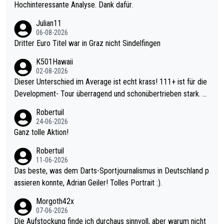
Hochinteressante Analyse. Dank dafür.
Julian11
06-08-2026
Dritter Euro Titel war in Graz nicht Sindelfingen
K501Hawaii
02-08-2026
Dieser Unterschied im Average ist echt krass! 111+ ist für die
Development- Tour überragend und schonübertrieben stark. U
nter 60 im Ave dagegen eigentlich schon zu schwach - gerade
Robertuil
mal 40+ erst recht. Da gewinnst keinen Blumentopf - ist ja noc
24-06-2026
h krasser wie ein Pokalspiel eines Kreisligisten vs einem Bund
Ganz tolle Aktion!
esligisten.
Robertuil
11-06-2026
Das beste, was dem Darts-Sportjournalismus in Deutschland p
assieren konnte, Adrian Geiler! Tolles Portrait :).
Morgoth42x
07-06-2026
Die Aufstockung finde ich durchaus sinnvoll, aber warum nicht