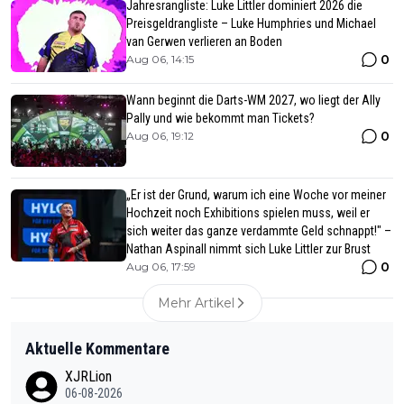
Jahresrangliste: Luke Littler dominiert 2026 die
Preisgeldrangliste – Luke Humphries und Michael
van Gerwen verlieren an Boden
0
Aug 06, 14:15
Wann beginnt die Darts-WM 2027, wo liegt der Ally
Pally und wie bekommt man Tickets?
0
Aug 06, 19:12
„Er ist der Grund, warum ich eine Woche vor meiner
Hochzeit noch Exhibitions spielen muss, weil er
sich weiter das ganze verdammte Geld schnappt!" –
Nathan Aspinall nimmt sich Luke Littler zur Brust
0
Aug 06, 17:59
Mehr Artikel
Aktuelle Kommentare
XJRLion
06-08-2026