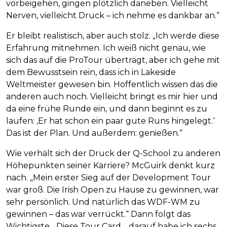
vorbeigehen, gingen plötzlich daneben. Vielleicht
Nerven, vielleicht Druck – ich nehme es dankbar an.“
Er bleibt realistisch, aber auch stolz. „Ich werde diese
Erfahrung mitnehmen. Ich weiß nicht genau, wie
sich das auf die ProTour überträgt, aber ich gehe mit
dem Bewusstsein rein, dass ich in Lakeside
Weltmeister gewesen bin. Hoffentlich wissen das die
anderen auch noch. Vielleicht bringt es mir hier und
da eine frühe Runde ein, und dann beginnt es zu
laufen: ‚Er hat schon ein paar gute Runs hingelegt.‘
Das ist der Plan. Und außerdem: genießen.“
Wie verhält sich der Druck der Q-School zu anderen
Höhepunkten seiner Karriere? McGuirk denkt kurz
nach. „Mein erster Sieg auf der Development Tour
war groß. Die Irish Open zu Hause zu gewinnen, war
sehr persönlich. Und natürlich das WDF-WM zu
gewinnen – das war verrückt.“ Dann folgt das
Wichtigste. „Diese Tour Card… darauf habe ich sechs,