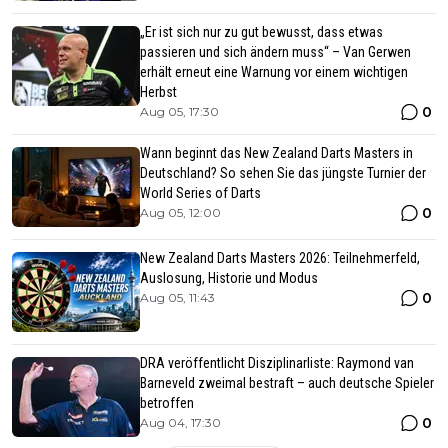
„Er ist sich nur zu gut bewusst, dass etwas
passieren und sich ändern muss“ – Van Gerwen
erhält erneut eine Warnung vor einem wichtigen
Herbst
0
Aug 05, 17:30
Wann beginnt das New Zealand Darts Masters in
Deutschland? So sehen Sie das jüngste Turnier der
World Series of Darts
0
Aug 05, 12:00
New Zealand Darts Masters 2026: Teilnehmerfeld,
Auslosung, Historie und Modus
0
Aug 05, 11:43
DRA veröffentlicht Disziplinarliste: Raymond van
Barneveld zweimal bestraft – auch deutsche Spieler
betroffen
0
Aug 04, 17:30