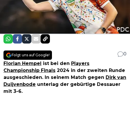
0
Folgt uns auf Google!
Florian Hempel
ist bei den
Players
Championship Finals
2024 in der zweiten Runde
ausgeschieden. In seinem Match gegen
Dirk van
Duijvenbode
unterlag der gebürtige Dessauer
mit 3-6.