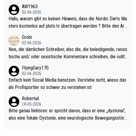
weilig und besser anzuschauen, als manch Erwachsenenspiel.
AW1963
Allerdings ist Mitchell Lawrie als Nummer 1 der Welt eh qualifi
02-06-2026
ziert. Somit ändert die automatische Qualifikation des Weltmei
Hallo, warum gibt es keinen Hinweis, dass die Nordic Darts Ma
sters erstmal nichts. Ich denke sie wollen damit für nächstes J
sters kostenlos auf pluto.tv übertragen werden ? Bitte den Arti
ahr vorsorgen, denn da ist er alt genug für die PDC und wird w
kel aktualisieren, danke!
Grobi
ohl wenig WDF Turniere spielen. Dies war bei Archie Self letzt
02-06-2026
es Jahr der Fall. Er musste als amtierender Weltmeister durch
Nee, die dämlichen Schreiber, also die, die beleidigende, rassis
den Qualifier und ich glaube kaum, dass Mitchel sich das (in Ve
tische und/ oder sexistische Kommentare schreiben, die sollte
gas) antun würde, wenn er doch eigentlich die PDC-WM als Zi
n das einfach mal bleiben lassen. Sollten besser mal ihr eigene
FlyingGary170
el hat.
s Leben in den Griff kriegen. Nur eins wundert mich: Luke Little
02-06-2026
r war doch neulich erst derjenige, der über Social Media GvV p
Einfach kein Social Media benutzen. Verstehe nicht, wieso das
rovoziert hat. Und Littlers Mutter schießt öfters mal gegen Ric
als Profisportler so schwer zu verstehen ist
ardo Pietreczko auf Social Media. Hmmmm. Finde den Fehler!
Robertuil
18-05-2026
Bitte genau hinhören: er spricht davon, dass er eine „dystonia“,
also eine fokale Dystonie, eine neurologische Bewegungsstöru
ng, bei der unkontrolliert Bewegungen und Krämpfe erzeugt w
erden, im Arm hat. Und, dass Medikamente ihm helfen! Ich glau