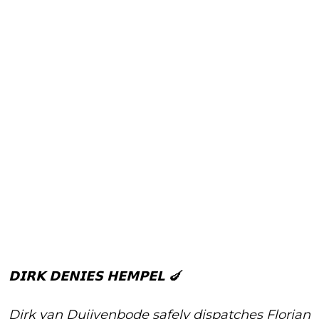
𝗗𝗜𝗥𝗞 𝗗𝗘𝗡𝗜𝗘𝗦 𝗛𝗘𝗠𝗣𝗘𝗟 🍆
Dirk van Duijvenbode safely dispatches Florian