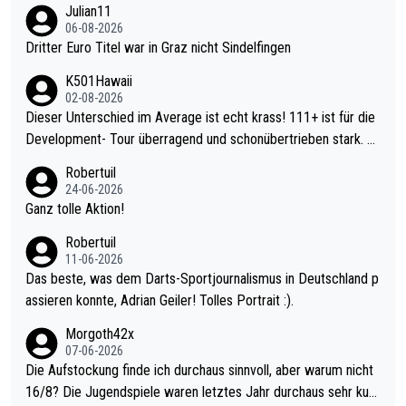
Julian11
06-08-2026
Dritter Euro Titel war in Graz nicht Sindelfingen
K501Hawaii
02-08-2026
Dieser Unterschied im Average ist echt krass! 111+ ist für die
Development- Tour überragend und schonübertrieben stark. U
nter 60 im Ave dagegen eigentlich schon zu schwach - gerade
Robertuil
mal 40+ erst recht. Da gewinnst keinen Blumentopf - ist ja noc
24-06-2026
h krasser wie ein Pokalspiel eines Kreisligisten vs einem Bund
Ganz tolle Aktion!
esligisten.
Robertuil
11-06-2026
Das beste, was dem Darts-Sportjournalismus in Deutschland p
assieren konnte, Adrian Geiler! Tolles Portrait :).
Morgoth42x
07-06-2026
Die Aufstockung finde ich durchaus sinnvoll, aber warum nicht
16/8? Die Jugendspiele waren letztes Jahr durchaus sehr kurz