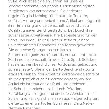
Sylke Puck ist seit vielen Jahren Teil unseres
Redaktionsteams und gehört zu den vielseitigsten
Mitgliedern von dartsnews.de. Sie berichtet
regelmäßig in Liveblogs über aktuelle Turniere,
verfasst Hintergrundberichte und Artikel und trägt mit
ihrer Erfahrung und Leidenschaft wesentlich zur
Qualität unserer Berichterstattung bei. Durch ihre
zuverlässige Arbeitsweise, ihre Begeisterung für den
Sport und ihren Blick für Details ist sie zu einem
unverzichtbaren Bestandteil des Teams geworden.
Die deutsche Sportjournalistin kam als
Seiteneinsteigerin zum Journalismus und entdeckte
2021 ihre Leidenschaft für den Darts-Sport. Seitdem
hat sie sich ein beachtliches Portfolio aufgebaut und
sich als feste Größe in der Darts-Berichterstattung
etabliert. Neben ihrer Arbeit für dartsnews.de schreibt
sie gelegentlich auch für dartsnews.com, wo ihre
Artikel ein internationales Publikum erreichen.
Ihr Schreibstil zeichnet sich durch Präzision,
Einfühlungsvermögen und ein tiefes Verständnis für
Spieler und Fans gleichermaßen aus – Eigenschaften,
die sie zu einer wertvollen Stimme im DartsNews-
Netzwerk machen.