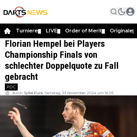
Turniere
LIVE
Order of Merit
Originale
▼
▼
▼
▼
Florian Hempel bei Players
Championship Finals von
schlechter Doppelquote zu Fall
gebracht
PDC
durch
Sylke Puck
Samstag, 23 November 2024 um 16:05