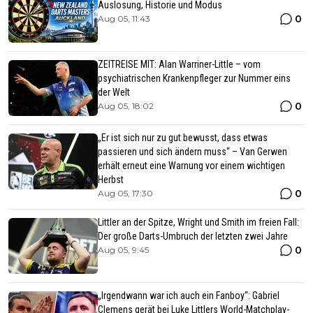
Auslosung, Historie und Modus
0
Aug 05, 11:43
ZEITREISE MIT: Alan Warriner-Little – vom
psychiatrischen Krankenpfleger zur Nummer eins
der Welt
0
Aug 05, 18:02
„Er ist sich nur zu gut bewusst, dass etwas
passieren und sich ändern muss“ – Van Gerwen
erhält erneut eine Warnung vor einem wichtigen
Herbst
0
Aug 05, 17:30
Littler an der Spitze, Wright und Smith im freien Fall:
Der große Darts-Umbruch der letzten zwei Jahre
0
Aug 05, 9:45
„Irgendwann war ich auch ein Fanboy“: Gabriel
Clemens gerät bei Luke Littlers World-Matchplay-