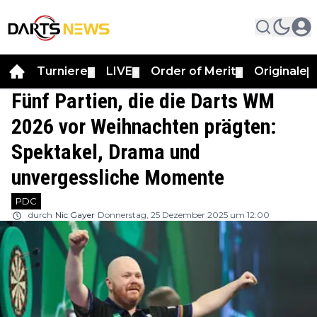
Turniere
LIVE
Order of Merit
Originale
▼
▼
▼
▼
Fünf Partien, die die Darts WM
2026 vor Weihnachten prägten:
Spektakel, Drama und
unvergessliche Momente
PDC
durch
Nic Gayer
Donnerstag, 25 Dezember 2025 um 12:00