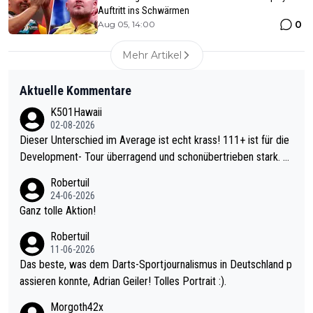
Auftritt ins Schwärmen
0
Aug 05, 14:00
Mehr Artikel
Aktuelle Kommentare
K501Hawaii
02-08-2026
Dieser Unterschied im Average ist echt krass! 111+ ist für die
Development- Tour überragend und schonübertrieben stark. U
nter 60 im Ave dagegen eigentlich schon zu schwach - gerade
Robertuil
mal 40+ erst recht. Da gewinnst keinen Blumentopf - ist ja noc
24-06-2026
h krasser wie ein Pokalspiel eines Kreisligisten vs einem Bund
Ganz tolle Aktion!
esligisten.
Robertuil
11-06-2026
Das beste, was dem Darts-Sportjournalismus in Deutschland p
assieren konnte, Adrian Geiler! Tolles Portrait :).
Morgoth42x