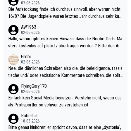
07-06-2026
Die Aufstockung finde ich durchaus sinnvoll, aber warum nicht
16/8? Die Jugendspiele waren letztes Jahr durchaus sehr kurz
weilig und besser anzuschauen, als manch Erwachsenenspiel.
AW1963
Allerdings ist Mitchell Lawrie als Nummer 1 der Welt eh qualifi
02-06-2026
ziert. Somit ändert die automatische Qualifikation des Weltmei
Hallo, warum gibt es keinen Hinweis, dass die Nordic Darts Ma
sters erstmal nichts. Ich denke sie wollen damit für nächstes J
sters kostenlos auf pluto.tv übertragen werden ? Bitte den Arti
ahr vorsorgen, denn da ist er alt genug für die PDC und wird w
kel aktualisieren, danke!
Grobi
ohl wenig WDF Turniere spielen. Dies war bei Archie Self letzt
02-06-2026
es Jahr der Fall. Er musste als amtierender Weltmeister durch
Nee, die dämlichen Schreiber, also die, die beleidigende, rassis
den Qualifier und ich glaube kaum, dass Mitchel sich das (in Ve
tische und/ oder sexistische Kommentare schreiben, die sollte
gas) antun würde, wenn er doch eigentlich die PDC-WM als Zi
n das einfach mal bleiben lassen. Sollten besser mal ihr eigene
FlyingGary170
el hat.
s Leben in den Griff kriegen. Nur eins wundert mich: Luke Little
02-06-2026
r war doch neulich erst derjenige, der über Social Media GvV p
Einfach kein Social Media benutzen. Verstehe nicht, wieso das
rovoziert hat. Und Littlers Mutter schießt öfters mal gegen Ric
als Profisportler so schwer zu verstehen ist
ardo Pietreczko auf Social Media. Hmmmm. Finde den Fehler!
Robertuil
18-05-2026
Bitte genau hinhören: er spricht davon, dass er eine „dystonia“,