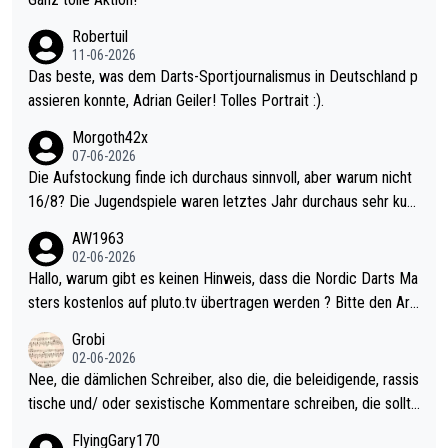
esligisten.
Robertuil
11-06-2026
Das beste, was dem Darts-Sportjournalismus in Deutschland p
assieren konnte, Adrian Geiler! Tolles Portrait :).
Morgoth42x
07-06-2026
Die Aufstockung finde ich durchaus sinnvoll, aber warum nicht
16/8? Die Jugendspiele waren letztes Jahr durchaus sehr kurz
weilig und besser anzuschauen, als manch Erwachsenenspiel.
AW1963
Allerdings ist Mitchell Lawrie als Nummer 1 der Welt eh qualifi
02-06-2026
ziert. Somit ändert die automatische Qualifikation des Weltmei
Hallo, warum gibt es keinen Hinweis, dass die Nordic Darts Ma
sters erstmal nichts. Ich denke sie wollen damit für nächstes J
sters kostenlos auf pluto.tv übertragen werden ? Bitte den Arti
ahr vorsorgen, denn da ist er alt genug für die PDC und wird w
kel aktualisieren, danke!
Grobi
ohl wenig WDF Turniere spielen. Dies war bei Archie Self letzt
02-06-2026
es Jahr der Fall. Er musste als amtierender Weltmeister durch
Nee, die dämlichen Schreiber, also die, die beleidigende, rassis
den Qualifier und ich glaube kaum, dass Mitchel sich das (in Ve
tische und/ oder sexistische Kommentare schreiben, die sollte
gas) antun würde, wenn er doch eigentlich die PDC-WM als Zi
n das einfach mal bleiben lassen. Sollten besser mal ihr eigene
FlyingGary170
el hat.