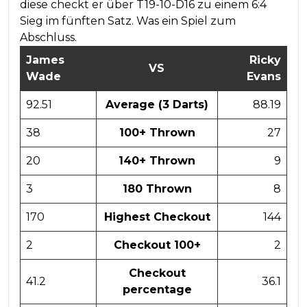
diese checkt er über T19-10-D16 zu einem 6:4
Sieg im fünften Satz. Was ein Spiel zum
Abschluss.
James
Ricky
VS
Wade
Evans
92.51
Average (3 Darts)
88.19
38
100+ Thrown
27
20
140+ Thrown
9
3
180 Thrown
8
170
Highest Checkout
144
2
Checkout 100+
2
Checkout
41.2
36.1
percentage