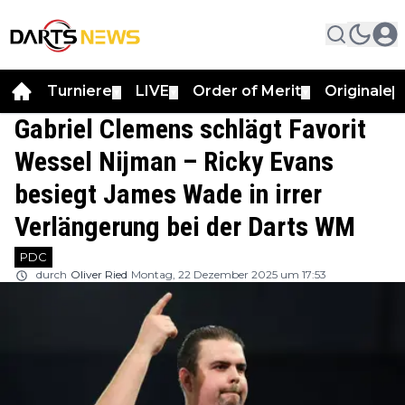
Turniere
LIVE
Order of Merit
Originale
▼
▼
▼
▼
Gabriel Clemens schlägt Favorit
Wessel Nijman – Ricky Evans
besiegt James Wade in irrer
Verlängerung bei der Darts WM
PDC
durch
Oliver Ried
Montag, 22 Dezember 2025 um 17:53