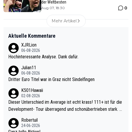
der Weltbesten
0
Aug 07, 18:30
Mehr Artikel
Aktuelle Kommentare
XJRLion
06-08-2026
Hochinteressante Analyse. Dank dafür.
Julian11
06-08-2026
Dritter Euro Titel war in Graz nicht Sindelfingen
K501Hawaii
02-08-2026
Dieser Unterschied im Average ist echt krass! 111+ ist für die
Development- Tour überragend und schonübertrieben stark. U
nter 60 im Ave dagegen eigentlich schon zu schwach - gerade
Robertuil
mal 40+ erst recht. Da gewinnst keinen Blumentopf - ist ja noc
24-06-2026
h krasser wie ein Pokalspiel eines Kreisligisten vs einem Bund
Ganz tolle Aktion!