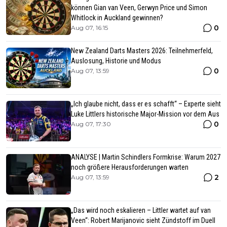
können Gian van Veen, Gerwyn Price und Simon
Whitlock in Auckland gewinnen?
0
Aug 07, 16:15
New Zealand Darts Masters 2026: Teilnehmerfeld,
Auslosung, Historie und Modus
0
Aug 07, 13:59
„Ich glaube nicht, dass er es schafft“ – Experte sieht
Luke Littlers historische Major-Mission vor dem Aus
0
Aug 07, 17:30
ANALYSE | Martin Schindlers Formkrise: Warum 2027
noch größere Herausforderungen warten
2
Aug 07, 13:59
„Das wird noch eskalieren – Littler wartet auf van
Veen“: Robert Marijanovic sieht Zündstoff im Duell