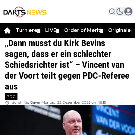
Turniere
LIVE
Order of Merit
Originale
▼
▼
▼
▼
„Dann musst du Kirk Bevins
sagen, dass er ein schlechter
Schiedsrichter ist“ – Vincent van
der Voort teilt gegen PDC-Referee
aus
PDC
durch
Nic Gayer
Montag, 22 Dezember 2025 um 16:15