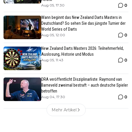
0
Aug 05, 17:30
Wann beginnt das New Zealand Darts Masters in
Deutschland? So sehen Sie das jüngste Turnier der
World Series of Darts
0
Aug 05, 12:00
New Zealand Darts Masters 2026: Teilnehmerfeld,
Auslosung, Historie und Modus
0
Aug 05, 11:43
DRA veröffentlicht Disziplinarliste: Raymond van
Barneveld zweimal bestraft – auch deutsche Spieler
betroffen
0
Aug 04, 17:30
Mehr Artikel