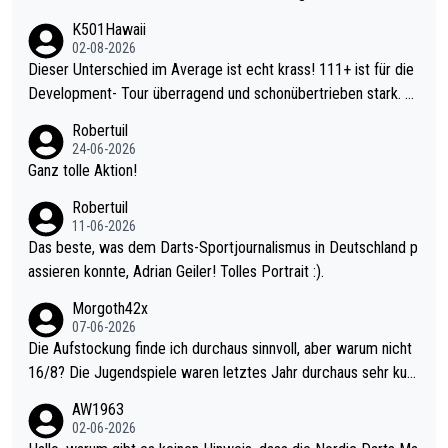
K501Hawaii
02-08-2026
Dieser Unterschied im Average ist echt krass! 111+ ist für die
Development- Tour überragend und schonübertrieben stark. U
nter 60 im Ave dagegen eigentlich schon zu schwach - gerade
Robertuil
mal 40+ erst recht. Da gewinnst keinen Blumentopf - ist ja noc
24-06-2026
h krasser wie ein Pokalspiel eines Kreisligisten vs einem Bund
Ganz tolle Aktion!
esligisten.
Robertuil
11-06-2026
Das beste, was dem Darts-Sportjournalismus in Deutschland p
assieren konnte, Adrian Geiler! Tolles Portrait :).
Morgoth42x
07-06-2026
Die Aufstockung finde ich durchaus sinnvoll, aber warum nicht
16/8? Die Jugendspiele waren letztes Jahr durchaus sehr kurz
weilig und besser anzuschauen, als manch Erwachsenenspiel.
AW1963
Allerdings ist Mitchell Lawrie als Nummer 1 der Welt eh qualifi
02-06-2026
ziert. Somit ändert die automatische Qualifikation des Weltmei