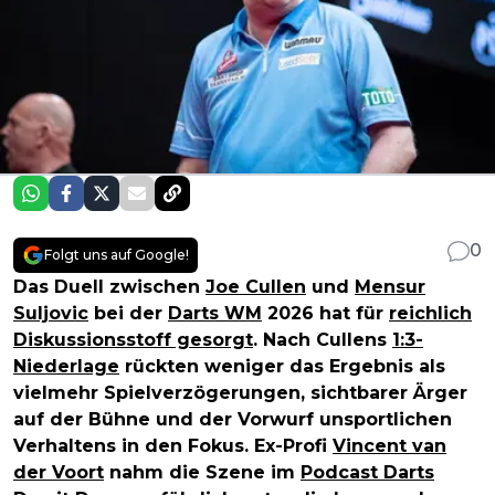
0
Folgt uns auf Google!
Das Duell zwischen
Joe Cullen
und
Mensur
Suljovic
bei der
Darts WM
2026 hat für
reichlich
Diskussionsstoff gesorgt
. Nach Cullens
1:3-
Niederlage
rückten weniger das Ergebnis als
vielmehr Spielverzögerungen, sichtbarer Ärger
auf der Bühne und der Vorwurf unsportlichen
Verhaltens in den Fokus. Ex-Profi
Vincent van
der Voort
nahm die Szene im
Podcast Darts