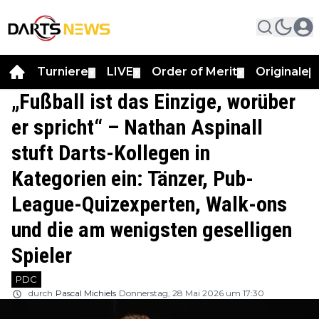
Turniere
LIVE
Order of Merit
Originale
▼
▼
▼
▼
„Fußball ist das Einzige, worüber
er spricht“ – Nathan Aspinall
stuft Darts-Kollegen in
Kategorien ein: Tänzer, Pub-
League-Quizexperten, Walk-ons
und die am wenigsten geselligen
Spieler
PDC
durch
Pascal Michiels
Donnerstag, 28 Mai 2026 um 17:30