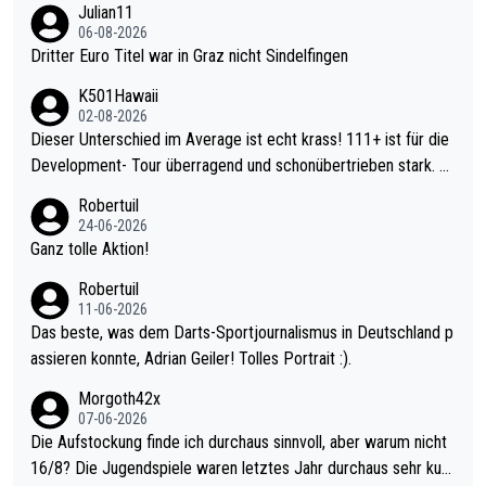
Julian11
06-08-2026
Dritter Euro Titel war in Graz nicht Sindelfingen
K501Hawaii
02-08-2026
Dieser Unterschied im Average ist echt krass! 111+ ist für die
Development- Tour überragend und schonübertrieben stark. U
nter 60 im Ave dagegen eigentlich schon zu schwach - gerade
Robertuil
mal 40+ erst recht. Da gewinnst keinen Blumentopf - ist ja noc
24-06-2026
h krasser wie ein Pokalspiel eines Kreisligisten vs einem Bund
Ganz tolle Aktion!
esligisten.
Robertuil
11-06-2026
Das beste, was dem Darts-Sportjournalismus in Deutschland p
assieren konnte, Adrian Geiler! Tolles Portrait :).
Morgoth42x
07-06-2026
Die Aufstockung finde ich durchaus sinnvoll, aber warum nicht
16/8? Die Jugendspiele waren letztes Jahr durchaus sehr kurz