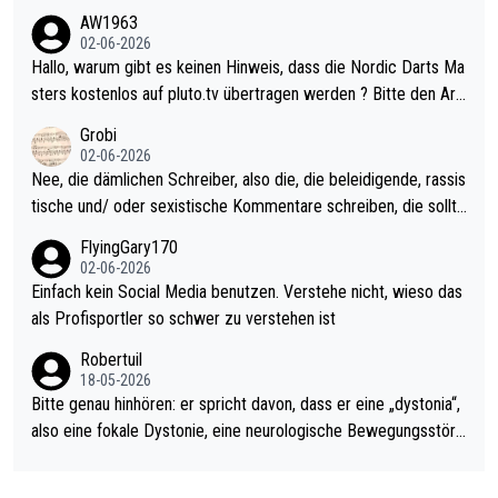
weilig und besser anzuschauen, als manch Erwachsenenspiel.
AW1963
Allerdings ist Mitchell Lawrie als Nummer 1 der Welt eh qualifi
02-06-2026
ziert. Somit ändert die automatische Qualifikation des Weltmei
Hallo, warum gibt es keinen Hinweis, dass die Nordic Darts Ma
sters erstmal nichts. Ich denke sie wollen damit für nächstes J
sters kostenlos auf pluto.tv übertragen werden ? Bitte den Arti
ahr vorsorgen, denn da ist er alt genug für die PDC und wird w
kel aktualisieren, danke!
Grobi
ohl wenig WDF Turniere spielen. Dies war bei Archie Self letzt
02-06-2026
es Jahr der Fall. Er musste als amtierender Weltmeister durch
Nee, die dämlichen Schreiber, also die, die beleidigende, rassis
den Qualifier und ich glaube kaum, dass Mitchel sich das (in Ve
tische und/ oder sexistische Kommentare schreiben, die sollte
gas) antun würde, wenn er doch eigentlich die PDC-WM als Zi
n das einfach mal bleiben lassen. Sollten besser mal ihr eigene
FlyingGary170
el hat.
s Leben in den Griff kriegen. Nur eins wundert mich: Luke Little
02-06-2026
r war doch neulich erst derjenige, der über Social Media GvV p
Einfach kein Social Media benutzen. Verstehe nicht, wieso das
rovoziert hat. Und Littlers Mutter schießt öfters mal gegen Ric
als Profisportler so schwer zu verstehen ist
ardo Pietreczko auf Social Media. Hmmmm. Finde den Fehler!
Robertuil
18-05-2026
Bitte genau hinhören: er spricht davon, dass er eine „dystonia“,
also eine fokale Dystonie, eine neurologische Bewegungsstöru
ng, bei der unkontrolliert Bewegungen und Krämpfe erzeugt w
erden, im Arm hat. Und, dass Medikamente ihm helfen! Ich glau