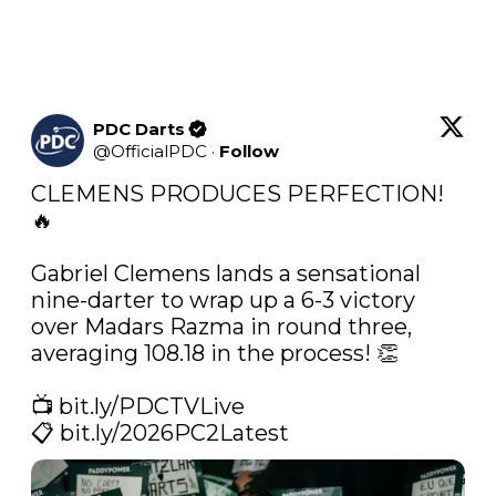
PDC Darts
@
OfficialPDC
·
Follow
CLEMENS PRODUCES PERFECTION! 
🔥

Gabriel Clemens lands a sensational 
nine-darter to wrap up a 6-3 victory 
over Madars Razma in round three, 
averaging 108.18 in the process! 👏

📺 
bit.ly/PDCTVLive
📋 
bit.ly/2026PC2Latest