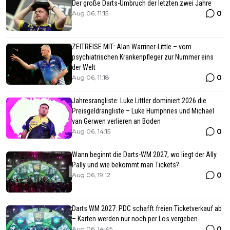
Der große Darts-Umbruch der letzten zwei Jahre
0
Aug 06, 11:15
ZEITREISE MIT: Alan Warriner-Little – vom
psychiatrischen Krankenpfleger zur Nummer eins
der Welt
0
Aug 06, 11:18
Jahresrangliste: Luke Littler dominiert 2026 die
Preisgeldrangliste – Luke Humphries und Michael
van Gerwen verlieren an Boden
0
Aug 06, 14:15
Wann beginnt die Darts-WM 2027, wo liegt der Ally
Pally und wie bekommt man Tickets?
0
Aug 06, 19:12
Darts WM 2027: PDC schafft freien Ticketverkauf ab
– Karten werden nur noch per Los vergeben
0
Aug 06, 14:45