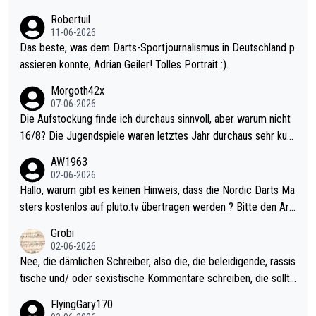
esligisten.
Robertuil
11-06-2026
Das beste, was dem Darts-Sportjournalismus in Deutschland p
assieren konnte, Adrian Geiler! Tolles Portrait :).
Morgoth42x
07-06-2026
Die Aufstockung finde ich durchaus sinnvoll, aber warum nicht
16/8? Die Jugendspiele waren letztes Jahr durchaus sehr kurz
weilig und besser anzuschauen, als manch Erwachsenenspiel.
AW1963
Allerdings ist Mitchell Lawrie als Nummer 1 der Welt eh qualifi
02-06-2026
ziert. Somit ändert die automatische Qualifikation des Weltmei
Hallo, warum gibt es keinen Hinweis, dass die Nordic Darts Ma
sters erstmal nichts. Ich denke sie wollen damit für nächstes J
sters kostenlos auf pluto.tv übertragen werden ? Bitte den Arti
ahr vorsorgen, denn da ist er alt genug für die PDC und wird w
kel aktualisieren, danke!
Grobi
ohl wenig WDF Turniere spielen. Dies war bei Archie Self letzt
02-06-2026
es Jahr der Fall. Er musste als amtierender Weltmeister durch
Nee, die dämlichen Schreiber, also die, die beleidigende, rassis
den Qualifier und ich glaube kaum, dass Mitchel sich das (in Ve
tische und/ oder sexistische Kommentare schreiben, die sollte
gas) antun würde, wenn er doch eigentlich die PDC-WM als Zi
n das einfach mal bleiben lassen. Sollten besser mal ihr eigene
FlyingGary170
el hat.
s Leben in den Griff kriegen. Nur eins wundert mich: Luke Little