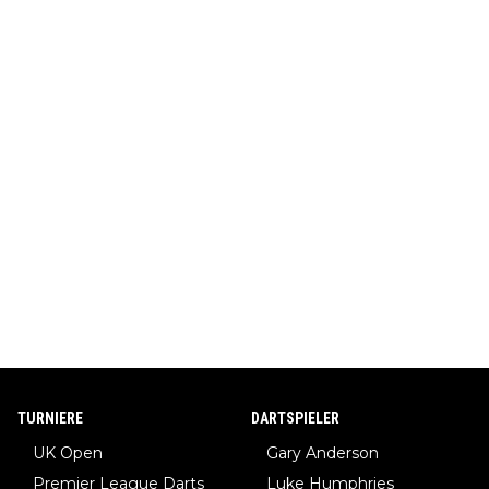
TURNIERE
DARTSPIELER
UK Open
Gary Anderson
Premier League Darts
Luke Humphries