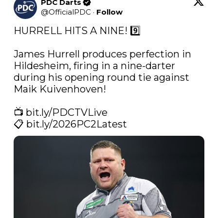
PDC Darts
@
OfficialPDC
·
Follow
HURRELL HITS A NINE! 9️⃣

James Hurrell produces perfection in 
Hildesheim, firing in a nine-darter 
during his opening round tie against 
Maik Kuivenhoven!

📺 
bit.ly/PDCTVLive
📋 
bit.ly/2026PC2Latest