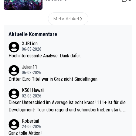
Mehr Artikel
Aktuelle Kommentare
XJRLion
06-08-2026
Hochinteressante Analyse. Dank dafür.
Julian11
06-08-2026
Dritter Euro Titel war in Graz nicht Sindelfingen
K501Hawaii
02-08-2026
Dieser Unterschied im Average ist echt krass! 111+ ist für die
Development- Tour überragend und schonübertrieben stark. U
nter 60 im Ave dagegen eigentlich schon zu schwach - gerade
Robertuil
mal 40+ erst recht. Da gewinnst keinen Blumentopf - ist ja noc
24-06-2026
h krasser wie ein Pokalspiel eines Kreisligisten vs einem Bund
Ganz tolle Aktion!