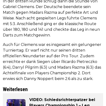
In der dritten Runde schlug dann die Stunde von
Gabriel Clemens. Der Deutsche beendete sein
Match gegen Madars Razma auf perfekte Art und
Weise. Nach acht gespielten Legs führte Clemens
mit 5:3. Anschließend ging er die klassische Route
über 180, 180 und 141 und checkte das Leg in neun
Darts zum Matchgewinn.
Auch für Clemens war es insgesamt ein gelungener
Turniertag. Er warf nicht nur seinen dritten
offiziellen Neundarter auf der Pro Tour. Zudem
erreichte er dank Siegen über Ricardo Pietreczko
(6:4), Darryl Pilgrim (6:3) und Madars Razma (6:3) das
Achtelfinale von Players Championship 2. Dort
erwies sich Danny Noppert beim 2:6 als zu stark.
Weiterlesen
VIDEO: Schiedsrichterpatzer bei
Players Championship 1 – Leg