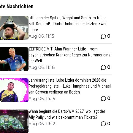
bte Nachrichten
Littler an der Spitze, Wright und Smith im freien
Fall: Der große Darts-Umbruch der letzten zwei
Jahre
0
Aug 06, 11:15
ZEITREISE MIT: Alan Warriner-Little – vom
psychiatrischen Krankenpfleger zur Nummer eins
der Welt
0
Aug 06, 11:18
Jahresrangliste: Luke Littler dominiert 2026 die
Preisgeldrangliste – Luke Humphries und Michael
van Gerwen verlieren an Boden
0
Aug 06, 14:15
Wann beginnt die Darts-WM 2027, wo liegt der
Ally Pally und wie bekommt man Tickets?
0
Aug 06, 19:12