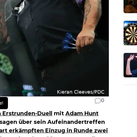
0
e!
 Erstrunden-Duell
mit
Adam Hunt
agen über sein Aufeinandertreffen
rt erkämpften Einzug in Runde zwei