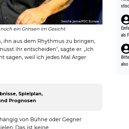
urch
stis
(in 
ten 
als Z
nes 
ttle
Einf
noch ein Grinsen im Gesicht
vV p
als 
n Ri
n, ihn aus dem Rhythmus zu bringen,
ehle
üsst ihr entscheiden“, sagte er. „Ich
ht sagen, weil ich jedes Mal Ärger
Bitt
also
ung,
werd
aube
sych
nisse, Spielplan,
d di
 und Prognosen
e ma
n…
abhängig von Bühne oder Gegner
ielen. Das ist keine