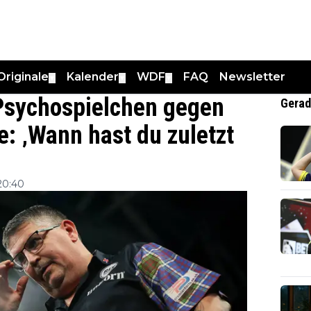
Originale
Kalender
WDF
FAQ
Newsletter
▼
▼
▼
 Psychospielchen gegen
Gerad
: ‚Wann hast du zuletzt
20:40