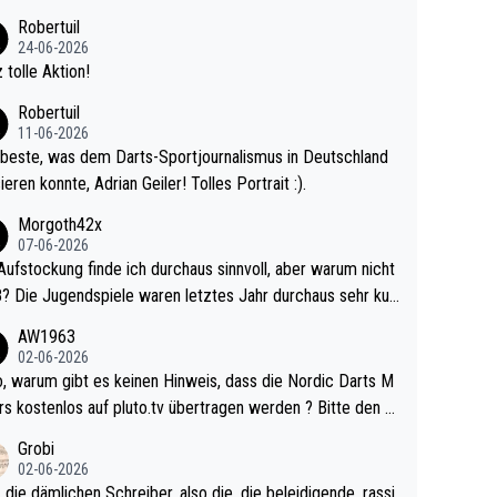
 Ave dagegen eigentlich schon zu schwach - gerad
Robertuil
st recht. Da gewinnst keinen Blumentopf - ist ja n
24-06-2026
kalspiel eines Kreisligisten vs einem Bu
 tolle Aktion!
ligisten.
Robertuil
11-06-2026
beste, was dem Darts-Sportjournalismus in Deutschland
ieren konnte, Adrian Geiler! Tolles Portrait :).
Morgoth42x
07-06-2026
Aufstockung finde ich durchaus sinnvoll, aber warum nicht
r durchaus sehr kur
lig und besser anzuschauen, als manch Erwachsenenspie
AW1963
02-06-2026
ert. Somit ändert die automatische Qualifikation des Weltm
e Nordic Darts M
mal nichts. Ich denke sie wollen damit für nächste
rs kostenlos auf pluto.tv übertragen werden ? Bitte den A
hr vorsorgen, denn da ist er alt genug für die PDC und wir
el aktualisieren, danke!
Grobi
hl wenig WDF Turniere spielen. Dies war bei Archie Self l
02-06-2026
es Jahr der Fall. Er musste als amtierender Weltmeister d
 die dämlichen Schreiber, also die, die beleidigende, rassi