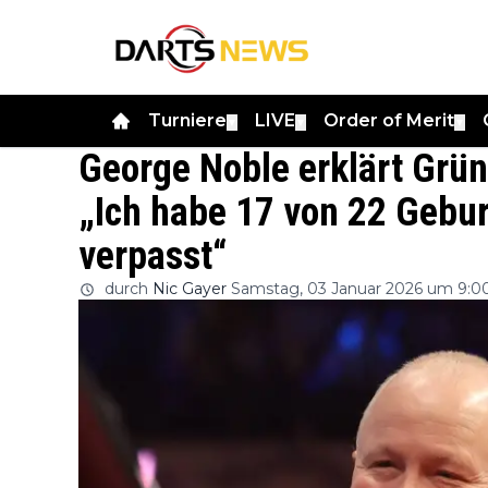
Turniere
LIVE
Order of Merit
▼
▼
▼
George Noble erklärt Gründ
„Ich habe 17 von 22 Gebu
verpasst“
durch
Nic Gayer
Samstag, 03 Januar 2026 um 9:0