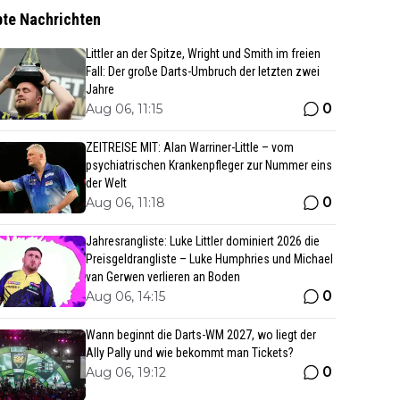
bte Nachrichten
Littler an der Spitze, Wright und Smith im freien
Fall: Der große Darts-Umbruch der letzten zwei
Jahre
0
Aug 06, 11:15
ZEITREISE MIT: Alan Warriner-Little – vom
psychiatrischen Krankenpfleger zur Nummer eins
der Welt
0
Aug 06, 11:18
Jahresrangliste: Luke Littler dominiert 2026 die
Preisgeldrangliste – Luke Humphries und Michael
van Gerwen verlieren an Boden
0
Aug 06, 14:15
Wann beginnt die Darts-WM 2027, wo liegt der
Ally Pally und wie bekommt man Tickets?
0
Aug 06, 19:12