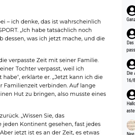
nter 60 im
e mal 40+ er
och krasser wie ein Po
Ganz
ei – ich denke, das ist wahrscheinlich
ndes
SPORT. „Ich habe tatsächlich noch
b dessen, was ich jetzt mache, und die
Das 
pass
 verpasste Zeit mit seiner Familie.
iner Tochter verpasst, weil ich
Die 
abe“, erklärte er. „Jetzt kann ich die
16/8? Die Jugendspiele waren letztes Jah
r Familienzeit verbinden. Auf lange
zwei
r einen Hut zu bringen, also musste eines
l. Allerdings ist Mitchell Lawrie als Nummer 1 der Welt eh quali
fizi
Hallo, warum gibt es keinen Hinweis, dass di
eisters erst
aste
zurück. „Wissen Sie, das
s Ja
rtik
d wo
e jeden Kontinent gesehen, fast jedes
etzt
er jetzt ist es an der Zeit, es etwas
Nee,