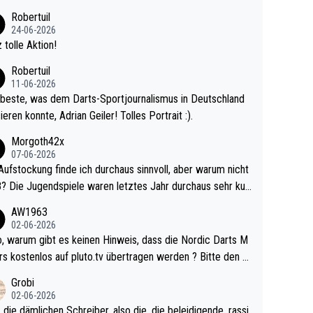
 Ave dagegen eigentlich schon zu schwach - gerad
Robertuil
st recht. Da gewinnst keinen Blumentopf - ist ja n
24-06-2026
kalspiel eines Kreisligisten vs einem Bu
 tolle Aktion!
ligisten.
Robertuil
11-06-2026
beste, was dem Darts-Sportjournalismus in Deutschland
ieren konnte, Adrian Geiler! Tolles Portrait :).
Morgoth42x
07-06-2026
Aufstockung finde ich durchaus sinnvoll, aber warum nicht
r durchaus sehr kur
lig und besser anzuschauen, als manch Erwachsenenspie
AW1963
02-06-2026
ert. Somit ändert die automatische Qualifikation des Weltm
e Nordic Darts M
mal nichts. Ich denke sie wollen damit für nächste
rs kostenlos auf pluto.tv übertragen werden ? Bitte den A
hr vorsorgen, denn da ist er alt genug für die PDC und wir
el aktualisieren, danke!
Grobi
hl wenig WDF Turniere spielen. Dies war bei Archie Self l
02-06-2026
es Jahr der Fall. Er musste als amtierender Weltmeister d
 die dämlichen Schreiber, also die, die beleidigende, rassi