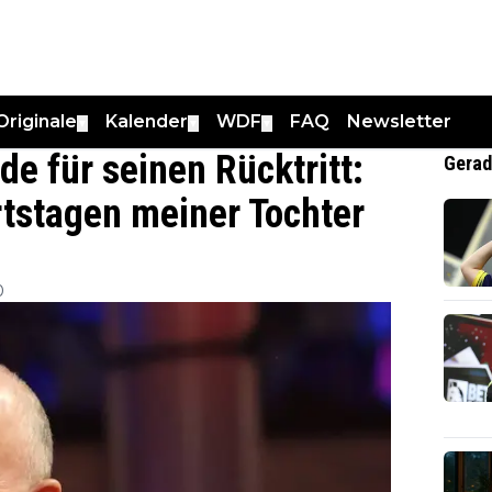
Originale
Kalender
WDF
FAQ
Newsletter
▼
▼
▼
e für seinen Rücktritt:
Gerad
rtstagen meiner Tochter
0