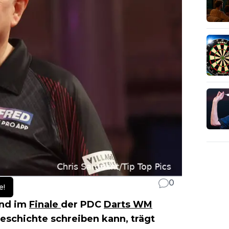
0
e!
end im
Finale
der PDC
Darts WM
schichte schreiben kann, trägt