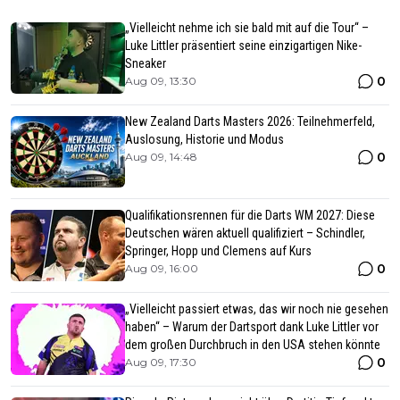
„Vielleicht nehme ich sie bald mit auf die Tour“ –
Luke Littler präsentiert seine einzigartigen Nike-
Sneaker
0
Aug 09, 13:30
New Zealand Darts Masters 2026: Teilnehmerfeld,
Auslosung, Historie und Modus
0
Aug 09, 14:48
Qualifikationsrennen für die Darts WM 2027: Diese
Deutschen wären aktuell qualifiziert – Schindler,
Springer, Hopp und Clemens auf Kurs
0
Aug 09, 16:00
„Vielleicht passiert etwas, das wir noch nie gesehen
haben“ – Warum der Dartsport dank Luke Littler vor
dem großen Durchbruch in den USA stehen könnte
0
Aug 09, 17:30