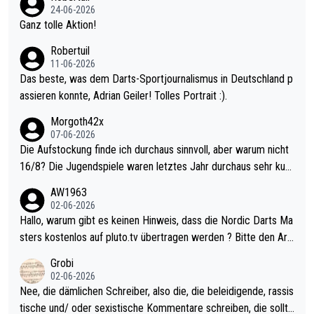
mal 40+ erst recht. Da gewinnst keinen Blumentopf - ist ja noc
24-06-2026
h krasser wie ein Pokalspiel eines Kreisligisten vs einem Bund
Ganz tolle Aktion!
esligisten.
Robertuil
11-06-2026
Das beste, was dem Darts-Sportjournalismus in Deutschland p
assieren konnte, Adrian Geiler! Tolles Portrait :).
Morgoth42x
07-06-2026
Die Aufstockung finde ich durchaus sinnvoll, aber warum nicht
16/8? Die Jugendspiele waren letztes Jahr durchaus sehr kurz
weilig und besser anzuschauen, als manch Erwachsenenspiel.
AW1963
Allerdings ist Mitchell Lawrie als Nummer 1 der Welt eh qualifi
02-06-2026
ziert. Somit ändert die automatische Qualifikation des Weltmei
Hallo, warum gibt es keinen Hinweis, dass die Nordic Darts Ma
sters erstmal nichts. Ich denke sie wollen damit für nächstes J
sters kostenlos auf pluto.tv übertragen werden ? Bitte den Arti
ahr vorsorgen, denn da ist er alt genug für die PDC und wird w
kel aktualisieren, danke!
Grobi
ohl wenig WDF Turniere spielen. Dies war bei Archie Self letzt
02-06-2026
es Jahr der Fall. Er musste als amtierender Weltmeister durch
Nee, die dämlichen Schreiber, also die, die beleidigende, rassis
den Qualifier und ich glaube kaum, dass Mitchel sich das (in Ve
tische und/ oder sexistische Kommentare schreiben, die sollte