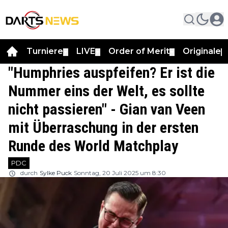
Turniere
LIVE
Order of Merit
Originale
▼
▼
▼
▼
"Humphries auspfeifen? Er ist die
Nummer eins der Welt, es sollte
nicht passieren" - Gian van Veen
mit Überraschung in der ersten
Runde des World Matchplay
PDC
durch
Sylke Puck
Sonntag, 20 Juli 2025 um 8:30