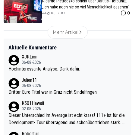
Ricardo Pietreczko spricht über Dartitis-Tiefpunkt:
„Ich habe noch nie so viel Menschlichkeit gesehen“
0
Aug 10, 6:00
Mehr Artikel
Aktuelle Kommentare
XJRLion
06-08-2026
Hochinteressante Analyse. Dank dafür.
Julian11
06-08-2026
Dritter Euro Titel war in Graz nicht Sindelfingen
K501Hawaii
02-08-2026
Dieser Unterschied im Average ist echt krass! 111+ ist für die
Development- Tour überragend und schonübertrieben stark. U
nter 60 im Ave dagegen eigentlich schon zu schwach - gerade
Robertuil