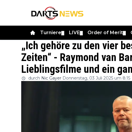
Turniere
LIVE
Order of Merit
▼
▼
▼
„Ich gehöre zu den vier be
Zeiten“ - Raymond van Ba
Lieblingsfilme und ein g
durch
Nic Gayer
Donnerstag, 03 Juli 2025 um 8:15