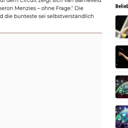
auf dem Circuit zeigt sich van Barneveld
Belie
eron Menzies – ohne Frage.“ Die
d die bunteste sei selbstverständlich