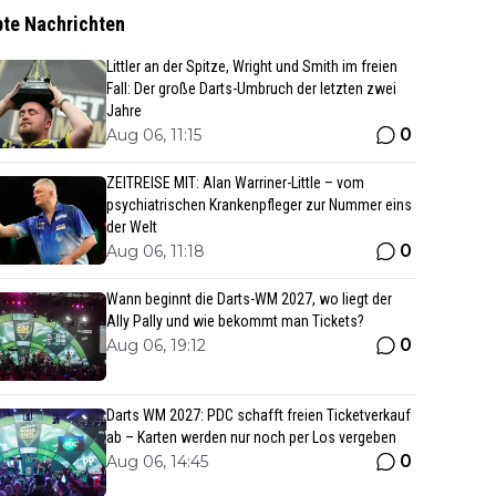
bte Nachrichten
Littler an der Spitze, Wright und Smith im freien
Fall: Der große Darts-Umbruch der letzten zwei
Jahre
0
Aug 06, 11:15
ZEITREISE MIT: Alan Warriner-Little – vom
psychiatrischen Krankenpfleger zur Nummer eins
der Welt
0
Aug 06, 11:18
Wann beginnt die Darts-WM 2027, wo liegt der
Ally Pally und wie bekommt man Tickets?
0
Aug 06, 19:12
Darts WM 2027: PDC schafft freien Ticketverkauf
ab – Karten werden nur noch per Los vergeben
0
Aug 06, 14:45