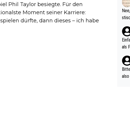
d wo
el Phil Taylor besiegte. Für den
etzt
Nee,
tionalste Moment seiner Karriere:
urch
stis
spielen dürfte, dann dieses – ich habe
(in 
ten 
als Z
nes 
ttle
Einf
vV p
als 
n Ri
ehle
Bitt
also
ung,
werd
aube
sych
d di
e ma
n…