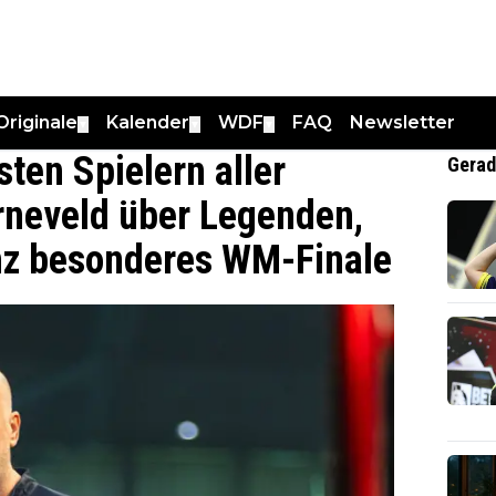
Originale
Kalender
WDF
FAQ
Newsletter
▼
▼
▼
sten Spielern aller
Gerad
rneveld über Legenden,
anz besonderes WM-Finale