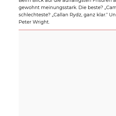
Beim Blick auf die auffälligsten Frisuren 
gewohnt meinungsstark. Die beste? „Cam
schlechteste? „Callan Rydz, ganz klar.“ Un
Peter Wright.