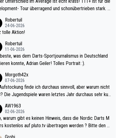
r Unterschied im Average ist echt krass! 111+ ist für die
lopment- Tour überragend und schonübertrieben stark. U
 Ave dagegen eigentlich schon zu schwach - gerad
Robertuil
st recht. Da gewinnst keinen Blumentopf - ist ja n
24-06-2026
kalspiel eines Kreisligisten vs einem Bu
 tolle Aktion!
ligisten.
Robertuil
11-06-2026
beste, was dem Darts-Sportjournalismus in Deutschland
ieren konnte, Adrian Geiler! Tolles Portrait :).
Morgoth42x
07-06-2026
Aufstockung finde ich durchaus sinnvoll, aber warum nicht
r durchaus sehr kur
lig und besser anzuschauen, als manch Erwachsenenspie
AW1963
02-06-2026
ert. Somit ändert die automatische Qualifikation des Weltm
e Nordic Darts M
mal nichts. Ich denke sie wollen damit für nächste
rs kostenlos auf pluto.tv übertragen werden ? Bitte den A
hr vorsorgen, denn da ist er alt genug für die PDC und wir
el aktualisieren, danke!
Grobi