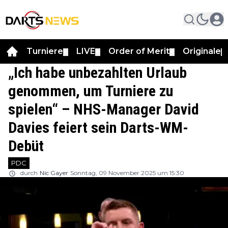
Turniere
LIVE
Order of Merit
Originale
▼
▼
▼
▼
„Ich habe unbezahlten Urlaub
genommen, um Turniere zu
spielen“ – NHS-Manager David
Davies feiert sein Darts-WM-
Debüt
PDC
durch
Nic Gayer
Sonntag, 09 November 2025 um 15:30