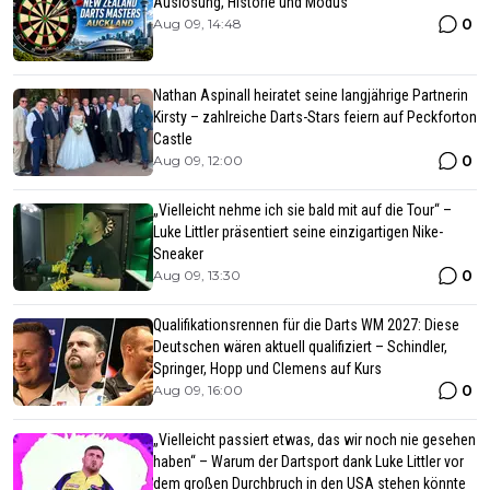
Auslosung, Historie und Modus
0
Aug 09, 14:48
Nathan Aspinall heiratet seine langjährige Partnerin
Kirsty – zahlreiche Darts-Stars feiern auf Peckforton
Castle
0
Aug 09, 12:00
„Vielleicht nehme ich sie bald mit auf die Tour“ –
Luke Littler präsentiert seine einzigartigen Nike-
Sneaker
0
Aug 09, 13:30
Qualifikationsrennen für die Darts WM 2027: Diese
Deutschen wären aktuell qualifiziert – Schindler,
Springer, Hopp und Clemens auf Kurs
0
Aug 09, 16:00
„Vielleicht passiert etwas, das wir noch nie gesehen
haben“ – Warum der Dartsport dank Luke Littler vor
dem großen Durchbruch in den USA stehen könnte