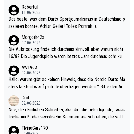
esligisten.
Robertuil
11-06-2026
Das beste, was dem Darts-Sportjournalismus in Deutschland p
assieren konnte, Adrian Geiler! Tolles Portrait :).
Morgoth42x
07-06-2026
Die Aufstockung finde ich durchaus sinnvoll, aber warum nicht
16/8? Die Jugendspiele waren letztes Jahr durchaus sehr kurz
weilig und besser anzuschauen, als manch Erwachsenenspiel.
AW1963
Allerdings ist Mitchell Lawrie als Nummer 1 der Welt eh qualifi
02-06-2026
ziert. Somit ändert die automatische Qualifikation des Weltmei
Hallo, warum gibt es keinen Hinweis, dass die Nordic Darts Ma
sters erstmal nichts. Ich denke sie wollen damit für nächstes J
sters kostenlos auf pluto.tv übertragen werden ? Bitte den Arti
ahr vorsorgen, denn da ist er alt genug für die PDC und wird w
kel aktualisieren, danke!
Grobi
ohl wenig WDF Turniere spielen. Dies war bei Archie Self letzt
02-06-2026
es Jahr der Fall. Er musste als amtierender Weltmeister durch
Nee, die dämlichen Schreiber, also die, die beleidigende, rassis
den Qualifier und ich glaube kaum, dass Mitchel sich das (in Ve
tische und/ oder sexistische Kommentare schreiben, die sollte
gas) antun würde, wenn er doch eigentlich die PDC-WM als Zi
n das einfach mal bleiben lassen. Sollten besser mal ihr eigene
FlyingGary170
el hat.
s Leben in den Griff kriegen. Nur eins wundert mich: Luke Little
02-06-2026