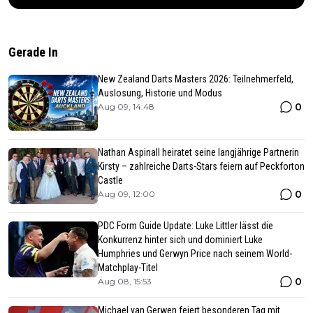
Gerade In
New Zealand Darts Masters 2026: Teilnehmerfeld,
Auslosung, Historie und Modus
0
Aug 09, 14:48
Nathan Aspinall heiratet seine langjährige Partnerin
Kirsty – zahlreiche Darts-Stars feiern auf Peckforton
Castle
0
Aug 09, 12:00
PDC Form Guide Update: Luke Littler lässt die
Konkurrenz hinter sich und dominiert Luke
Humphries und Gerwyn Price nach seinem World-
Matchplay-Titel
0
Aug 08, 15:53
Michael van Gerwen feiert besonderen Tag mit