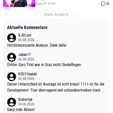
0
Aug 09, 17:30
Mehr Artikel
Aktuelle Kommentare
XJRLion
06-08-2026
Hochinteressante Analyse. Dank dafür.
Julian11
06-08-2026
Dritter Euro Titel war in Graz nicht Sindelfingen
K501Hawaii
02-08-2026
Dieser Unterschied im Average ist echt krass! 111+ ist für die
Development- Tour überragend und schonübertrieben stark. U
nter 60 im Ave dagegen eigentlich schon zu schwach - gerade
Robertuil
mal 40+ erst recht. Da gewinnst keinen Blumentopf - ist ja noc
24-06-2026
h krasser wie ein Pokalspiel eines Kreisligisten vs einem Bund
Ganz tolle Aktion!