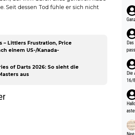
nter 60 im
. Seit dessen Tod fühle er sich nicht
e mal 40+ er
och krasser wie ein Po
Ganz
ndes
Das 
– Littlers Frustration, Price
pass
ach einem US-/Kanada-
ies of Darts 2026: So sieht die
Die 
Masters aus
16/8? Die Jugendspiele waren letztes Jah
zwei
er
l. Allerdings ist Mitchell Lawrie als Nummer 1 der Welt eh quali
fizi
Hallo, warum gibt es keinen Hinweis, dass di
eisters erst
aste
s Ja
rtik
d wo
etzt
Nee,