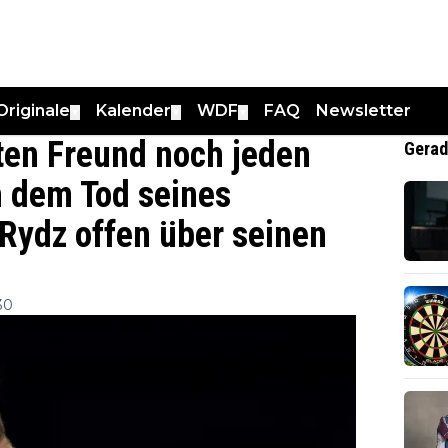
Originale
Kalender
WDF
FAQ
Newsletter
▼
▼
▼
ten Freund noch jeden
Gerad
 dem Tod seines
 Rydz offen über seinen
30