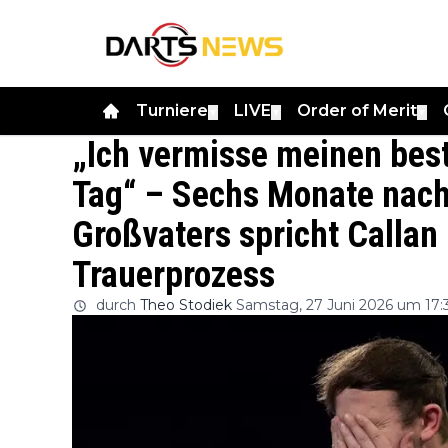
Turniere
LIVE
Order of Merit
▼
▼
▼
„Ich vermisse meinen bes
Tag“ – Sechs Monate nach
Großvaters spricht Callan
Trauerprozess
durch
Theo Stodiek
Samstag, 27 Juni 2026 um 17: