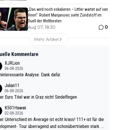
„Das wird noch eskalieren – Littler wartet auf van
Veen“: Robert Marijanovic sieht Zündstoff im
Duell der Weltbesten
0
Aug 07, 18:30
Mehr Artikel
uelle Kommentare
XJRLion
06-08-2026
interessante Analyse. Dank dafür.
Julian11
06-08-2026
ter Euro Titel war in Graz nicht Sindelfingen
K501Hawaii
02-08-2026
r Unterschied im Average ist echt krass! 111+ ist für die
lopment- Tour überragend und schonübertrieben stark. U