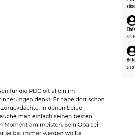
urch
stis
(in 
ten 
als Z
nes 
ttle
Einf
vV p
als 
n Ri
ehle
Bitt
also
ung,
werd
aube
en für die PDC oft allein im
sych
innerungen denkt. Er habe dort schon
d di
 zurückdachte, in denen beide
e ma
auche man einfach seinen besten
n…
im Moment am meisten. Sein Opa sei
r selbst immer werden wollte.