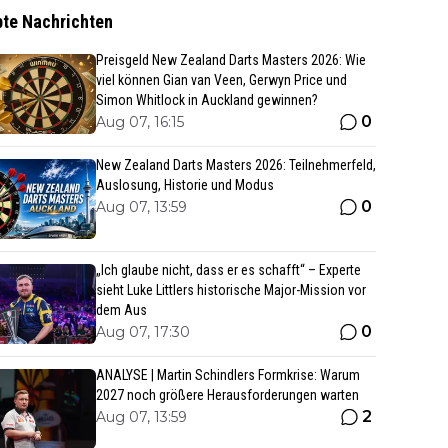
bte Nachrichten
Preisgeld New Zealand Darts Masters 2026: Wie
viel können Gian van Veen, Gerwyn Price und
Simon Whitlock in Auckland gewinnen?
0
Aug 07, 16:15
New Zealand Darts Masters 2026: Teilnehmerfeld,
Auslosung, Historie und Modus
0
Aug 07, 13:59
„Ich glaube nicht, dass er es schafft“ – Experte
sieht Luke Littlers historische Major-Mission vor
dem Aus
0
Aug 07, 17:30
ANALYSE | Martin Schindlers Formkrise: Warum
2027 noch größere Herausforderungen warten
2
Aug 07, 13:59