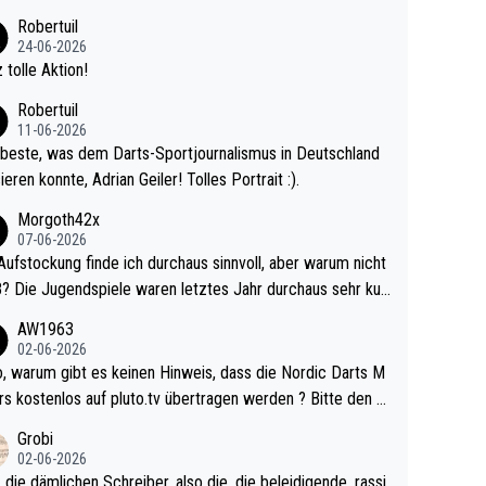
 Ave dagegen eigentlich schon zu schwach - gerad
Robertuil
st recht. Da gewinnst keinen Blumentopf - ist ja n
24-06-2026
kalspiel eines Kreisligisten vs einem Bu
 tolle Aktion!
ligisten.
Robertuil
11-06-2026
beste, was dem Darts-Sportjournalismus in Deutschland
ieren konnte, Adrian Geiler! Tolles Portrait :).
Morgoth42x
07-06-2026
Aufstockung finde ich durchaus sinnvoll, aber warum nicht
r durchaus sehr kur
lig und besser anzuschauen, als manch Erwachsenenspie
AW1963
02-06-2026
ert. Somit ändert die automatische Qualifikation des Weltm
e Nordic Darts M
mal nichts. Ich denke sie wollen damit für nächste
rs kostenlos auf pluto.tv übertragen werden ? Bitte den A
hr vorsorgen, denn da ist er alt genug für die PDC und wir
el aktualisieren, danke!
Grobi
hl wenig WDF Turniere spielen. Dies war bei Archie Self l
02-06-2026
es Jahr der Fall. Er musste als amtierender Weltmeister d
 die dämlichen Schreiber, also die, die beleidigende, rassi