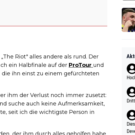
Akt
 „The Riot" alles andere als rund. Der
ich ein Halbfinale auf der
ProTour
und
 die ihn einst zu einem gefürchteten
Hoch
wer ihm der Verlust noch immer zusetzt:
Drit
l und suche auch keine Aufmerksamkeit,
, seit ich die wichtigste Person in
Diese
Deve
den, der ihm durch alles geholfen habe