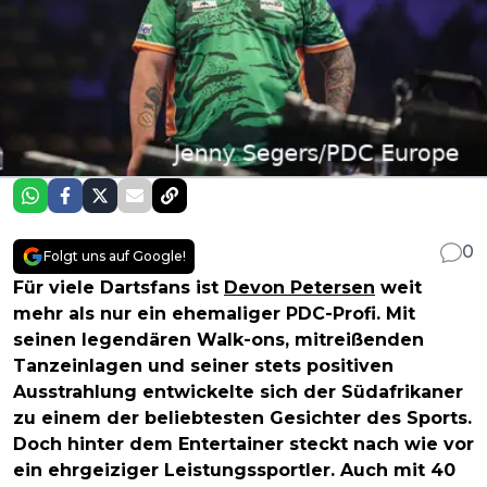
0
Folgt uns auf Google!
Für viele Dartsfans ist
Devon Petersen
weit
mehr als nur ein ehemaliger PDC-Profi. Mit
seinen legendären Walk-ons, mitreißenden
Tanzeinlagen und seiner stets positiven
Ausstrahlung entwickelte sich der Südafrikaner
zu einem der beliebtesten Gesichter des Sports.
Doch hinter dem Entertainer steckt nach wie vor
ein ehrgeiziger Leistungssportler. Auch mit 40