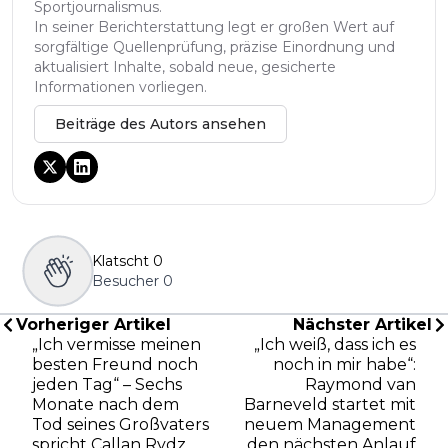
Sportjournalismus.
In seiner Berichterstattung legt er großen Wert auf
sorgfältige Quellenprüfung, präzise Einordnung und
aktualisiert Inhalte, sobald neue, gesicherte
Informationen vorliegen.
Beiträge des Autors ansehen
Klatscht
0
Besucher
0
Vorheriger Artikel
Nächster Artikel
„Ich vermisse meinen
„Ich weiß, dass ich es
besten Freund noch
noch in mir habe“:
jeden Tag“ – Sechs
Raymond van
Monate nach dem
Barneveld startet mit
Tod seines Großvaters
neuem Management
spricht Callan Rydz
den nächsten Anlauf