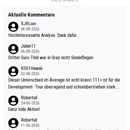
Aktuelle Kommentare
XJRLion
06-08-2026
Hochinteressante Analyse. Dank dafür.
Julian11
06-08-2026
Dritter Euro Titel war in Graz nicht Sindelfingen
K501Hawaii
02-08-2026
Dieser Unterschied im Average ist echt krass! 111+ ist für die
Development- Tour überragend und schonübertrieben stark. U
nter 60 im Ave dagegen eigentlich schon zu schwach - gerade
Robertuil
mal 40+ erst recht. Da gewinnst keinen Blumentopf - ist ja noc
24-06-2026
h krasser wie ein Pokalspiel eines Kreisligisten vs einem Bund
Ganz tolle Aktion!
esligisten.
Robertuil
11-06-2026