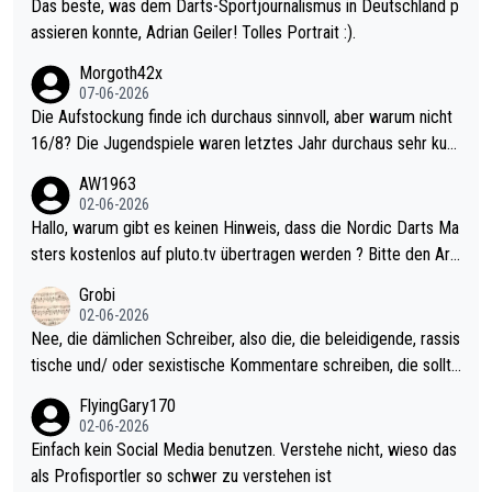
Das beste, was dem Darts-Sportjournalismus in Deutschland p
assieren konnte, Adrian Geiler! Tolles Portrait :).
Morgoth42x
07-06-2026
Die Aufstockung finde ich durchaus sinnvoll, aber warum nicht
16/8? Die Jugendspiele waren letztes Jahr durchaus sehr kurz
weilig und besser anzuschauen, als manch Erwachsenenspiel.
AW1963
Allerdings ist Mitchell Lawrie als Nummer 1 der Welt eh qualifi
02-06-2026
ziert. Somit ändert die automatische Qualifikation des Weltmei
Hallo, warum gibt es keinen Hinweis, dass die Nordic Darts Ma
sters erstmal nichts. Ich denke sie wollen damit für nächstes J
sters kostenlos auf pluto.tv übertragen werden ? Bitte den Arti
ahr vorsorgen, denn da ist er alt genug für die PDC und wird w
kel aktualisieren, danke!
Grobi
ohl wenig WDF Turniere spielen. Dies war bei Archie Self letzt
02-06-2026
es Jahr der Fall. Er musste als amtierender Weltmeister durch
Nee, die dämlichen Schreiber, also die, die beleidigende, rassis
den Qualifier und ich glaube kaum, dass Mitchel sich das (in Ve
tische und/ oder sexistische Kommentare schreiben, die sollte
gas) antun würde, wenn er doch eigentlich die PDC-WM als Zi
n das einfach mal bleiben lassen. Sollten besser mal ihr eigene
FlyingGary170
el hat.
s Leben in den Griff kriegen. Nur eins wundert mich: Luke Little
02-06-2026
r war doch neulich erst derjenige, der über Social Media GvV p
Einfach kein Social Media benutzen. Verstehe nicht, wieso das
rovoziert hat. Und Littlers Mutter schießt öfters mal gegen Ric
als Profisportler so schwer zu verstehen ist