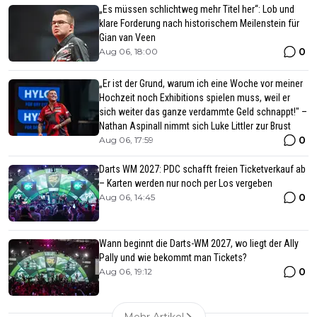
„Es müssen schlichtweg mehr Titel her“: Lob und
klare Forderung nach historischem Meilenstein für
Gian van Veen
0
Aug 06, 18:00
„Er ist der Grund, warum ich eine Woche vor meiner
Hochzeit noch Exhibitions spielen muss, weil er
sich weiter das ganze verdammte Geld schnappt!" –
Nathan Aspinall nimmt sich Luke Littler zur Brust
0
Aug 06, 17:59
Darts WM 2027: PDC schafft freien Ticketverkauf ab
– Karten werden nur noch per Los vergeben
0
Aug 06, 14:45
Wann beginnt die Darts-WM 2027, wo liegt der Ally
Pally und wie bekommt man Tickets?
0
Aug 06, 19:12
Mehr Artikel