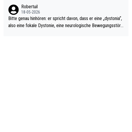
ardo Pietreczko auf Social Media. Hmmmm. Finde den Fehler!
Robertuil
18-05-2026
Bitte genau hinhören: er spricht davon, dass er eine „dystonia“,
also eine fokale Dystonie, eine neurologische Bewegungsstöru
ng, bei der unkontrolliert Bewegungen und Krämpfe erzeugt w
erden, im Arm hat. Und, dass Medikamente ihm helfen! Ich glau
be immer noch, dass sehr viele der Dartits-Fälle fälschlich psy
chologisiert werden und eigentlich fokale Dystonien sind. Und
diese könnten teils wirksam behandelt werden! Dafür müsste
man nur zum Neurologen und nicht zum Mentaltrainer gehen…