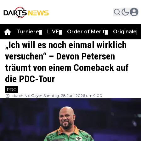
Turniere
LIVE
Order of Merit
Originale
▼
▼
▼
▼
„Ich will es noch einmal wirklich
versuchen“ – Devon Petersen
träumt von einem Comeback auf
die PDC-Tour
PDC
durch
Nic Gayer
Sonntag, 28 Juni 2026 um 9:00