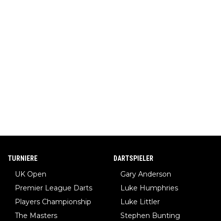
TURNIERE
DARTSPIELER
UK Open
Gary Anderson
Premier League Darts
Luke Humphries
Players Championship
Luke Littler
The Masters
Stephen Bunting