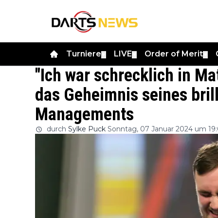
Turniere
LIVE
Order of Merit
▼
▼
▼
"Ich war schrecklich in Mat
das Geheimnis seines bril
Managements
durch
Sylke Puck
Sonntag, 07 Januar 2024 um 19