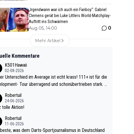
„Irgendwann war ich auch ein Fanboy“: Gabriel
Clemens gerät bei Luke Littlers World-Matchplay-
Auftritt ins Schwärmen
0
Aug 05, 14:00
Mehr Artikel
uelle Kommentare
K501Hawaii
02-08-2026
r Unterschied im Average ist echt krass! 111+ ist für die
lopment- Tour überragend und schonübertrieben stark. U
 Ave dagegen eigentlich schon zu schwach - gerad
Robertuil
st recht. Da gewinnst keinen Blumentopf - ist ja n
24-06-2026
kalspiel eines Kreisligisten vs einem Bu
 tolle Aktion!
ligisten.
Robertuil
11-06-2026
beste, was dem Darts-Sportjournalismus in Deutschland