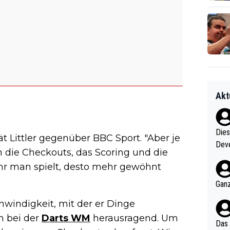
Akt
Diese
rät Littler gegenüber BBC Sport. "Aber je
Deve
n die Checkouts, das Scoring und die
nter 60 im
hr man spielt, desto mehr gewöhnt
e mal 40+ er
och krasser wie ein Po
Ganz
ndes
windigkeit, mit der er Dinge
n bei der
Darts WM
herausragend. Um
Das 