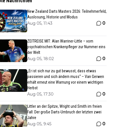
bte Nachrichten
New Zealand Darts Masters 2026: Teilnehmerfeld,
Auslosung, Historie und Modus
0
Aug 05, 11:43
ZEITREISE MIT: Alan Warriner-Little – vom
psychiatrischen Krankenpfleger zur Nummer eins
der Welt
0
Aug 05, 18:02
„Er ist sich nur zu gut bewusst, dass etwas
passieren und sich ändern muss“ – Van Gerwen
erhält erneut eine Warnung vor einem wichtigen
Herbst
0
Aug 05, 17:30
Littler an der Spitze, Wright und Smith im freien
Fall: Der große Darts-Umbruch der letzten zwei
Jahre
0
Aug 05, 9:45