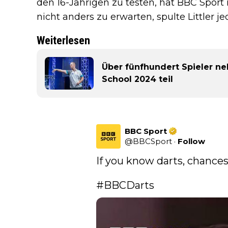
den 16-Jährigen zu testen, hat BBC Sport
nicht anders zu erwarten, spulte Littler 
Weiterlesen
Über fünfhundert Spieler n
School 2024 teil
BBC Sport
@
BBCSport
·
Follow
If you know darts, chances
#BBCDarts