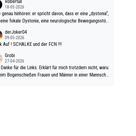
Robertuil
r!
18-05-2026
e genau hinhören: er spricht davon, dass er eine „dystonia“,
 eine fokale Dystonie, eine neurologische Bewegungsstör
 bei der unkontrolliert Bewegungen und Krämpfe erzeugt
derJoker04
en, im Arm hat. Und, dass Medikamente ihm helfen! Ich gl
09-05-2026
 immer noch, dass sehr viele der Dartits-Fälle fälschlich p
k Auf ! SCHALKE und der FCN !!!
ologisiert werden und eigentlich fokale Dystonien sind. Un
Grobi
ese könnten teils wirksam behandelt werden! Dafür müsst
27-04-2026
n nur zum Neurologen und nicht zum Mentaltrainer gehe
 Danke für die Links. Erklärt für mich trotzdem nicht, waru
im Bogenschießen Frauen und Männer in einer Mannscha
pielen. Und beim Dressurreiten sind ebenfalls Frauen und
er in einer Mannschaft und das, obwohl hier auch eine Kö
lichkeit vorausgesetzt ist. Gilt sogar bei den olympischen
n! Der Podcast "Tops Tops Tops" (Folgen 70 und 72) b
äftigt sich ausführlich, sachlich und absolut nachvollziehb
it dem Thema.