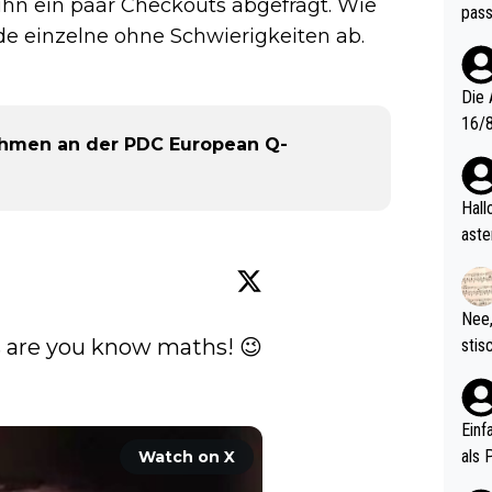
 ihn ein paar Checkouts abgefragt. Wie
pass
jede einzelne ohne Schwierigkeiten ab.
Die 
16/8? Die Jugendspiele waren letztes Jah
ehmen an der PDC European Q-
zwei
l. Allerdings ist Mitchell Lawrie als Nummer 1 der Welt eh quali
fizi
Hallo, warum gibt es keinen Hinweis, dass di
eisters erst
aste
s Ja
rtik
d wo
etzt
Nee,
urch
 are you know maths! 😉

stis
(in 
ten 
als Z
nes 
ttle
Einf
vV p
als 
Watch on X
n Ri