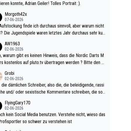
ieren konnte, Adrian Geiler! Tolles Portrait :).
Morgoth42x
07-06-2026
Aufstockung finde ich durchaus sinnvoll, aber warum nicht
r durchaus sehr kur
lig und besser anzuschauen, als manch Erwachsenenspie
AW1963
02-06-2026
ert. Somit ändert die automatische Qualifikation des Weltm
e Nordic Darts M
mal nichts. Ich denke sie wollen damit für nächste
rs kostenlos auf pluto.tv übertragen werden ? Bitte den A
hr vorsorgen, denn da ist er alt genug für die PDC und wir
el aktualisieren, danke!
Grobi
hl wenig WDF Turniere spielen. Dies war bei Archie Self l
02-06-2026
es Jahr der Fall. Er musste als amtierender Weltmeister d
 die dämlichen Schreiber, also die, die beleidigende, rassi
 den Qualifier und ich glaube kaum, dass Mitchel sich das
che und/ oder sexistische Kommentare schreiben, die soll
Vegas) antun würde, wenn er doch eigentlich die PDC-WM
das einfach mal bleiben lassen. Sollten besser mal ihr eige
FlyingGary170
iel hat.
Leben in den Griff kriegen. Nur eins wundert mich: Luke Li
02-06-2026
r war doch neulich erst derjenige, der über Social Media G
ach kein Social Media benutzen. Verstehe nicht, wieso das
rovoziert hat. Und Littlers Mutter schießt öfters mal gege
Profisportler so schwer zu verstehen ist
cardo Pietreczko auf Social Media. Hmmmm. Finde den F