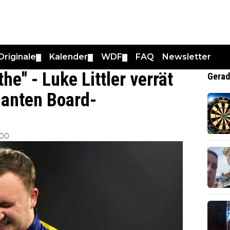
Originale
Kalender
WDF
FAQ
Newsletter
▼
▼
▼
he" - Luke Littler verrät
Gerad
lanten Board-
:00