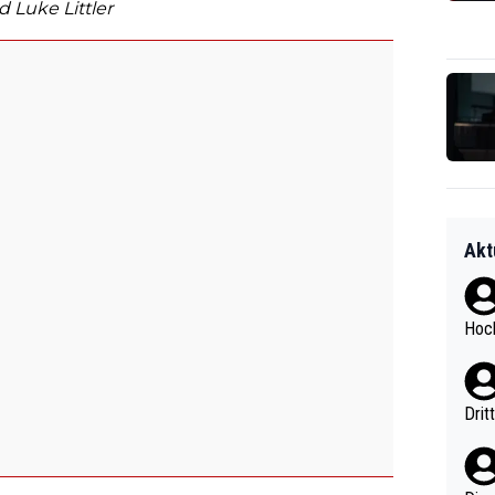
Luke Littler
Akt
Hoch
Drit