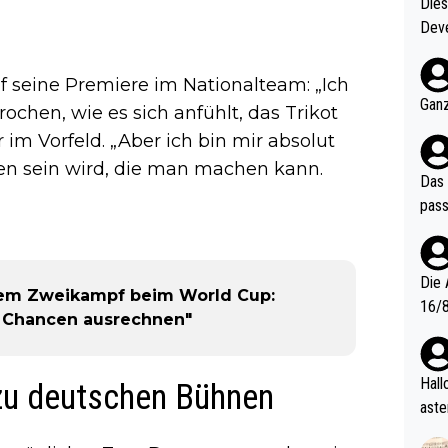
Diese
Deve
nter 60 im
e mal 40+ er
auf seine Premiere im Nationalteam: „Ich
och krasser wie ein Po
Ganz
hen, wie es sich anfühlt, das Trikot
ndes
 im Vorfeld. „Aber ich bin mir absolut
gen sein wird, die man machen kann.
Das 
pass
Die 
inem Zweikampf beim World Cup:
16/8? Die Jugendspiele waren letztes Jah
h Chancen ausrechnen"
zwei
l. Allerdings ist Mitchell Lawrie als Nummer 1 der Welt eh quali
fizi
Hallo, warum gibt es keinen Hinweis, dass di
 zu deutschen Bühnen
eisters erst
aste
s Ja
rtik