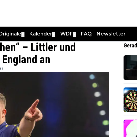
Originale
Kalender
WDF
FAQ
Newsletter
▼
▼
▼
hen“ – Littler und
Gerad
r England an
00