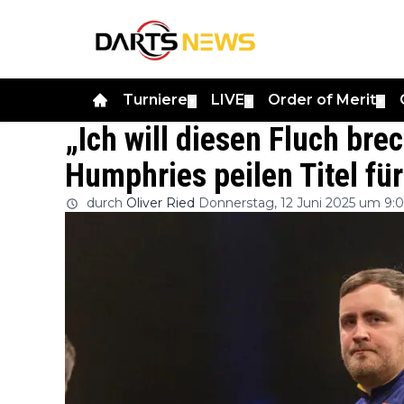
Turniere
LIVE
Order of Merit
▼
▼
▼
„Ich will diesen Fluch brec
Humphries peilen Titel fü
durch
Oliver Ried
Donnerstag, 12 Juni 2025 um 9: