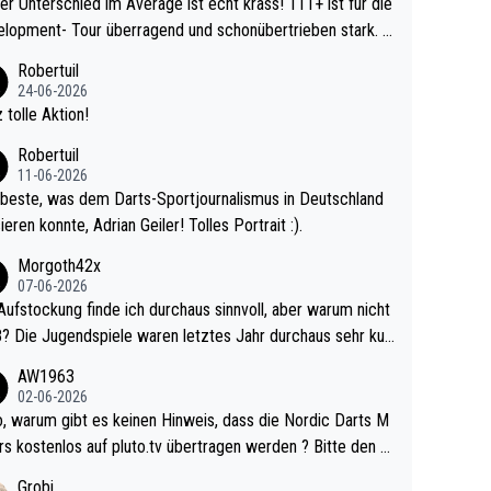
r Unterschied im Average ist echt krass! 111+ ist für die
lopment- Tour überragend und schonübertrieben stark. U
 Ave dagegen eigentlich schon zu schwach - gerad
Robertuil
st recht. Da gewinnst keinen Blumentopf - ist ja n
24-06-2026
kalspiel eines Kreisligisten vs einem Bu
 tolle Aktion!
ligisten.
Robertuil
11-06-2026
beste, was dem Darts-Sportjournalismus in Deutschland
ieren konnte, Adrian Geiler! Tolles Portrait :).
Morgoth42x
07-06-2026
Aufstockung finde ich durchaus sinnvoll, aber warum nicht
r durchaus sehr kur
lig und besser anzuschauen, als manch Erwachsenenspie
AW1963
02-06-2026
ert. Somit ändert die automatische Qualifikation des Weltm
e Nordic Darts M
mal nichts. Ich denke sie wollen damit für nächste
rs kostenlos auf pluto.tv übertragen werden ? Bitte den A
hr vorsorgen, denn da ist er alt genug für die PDC und wir
el aktualisieren, danke!
Grobi