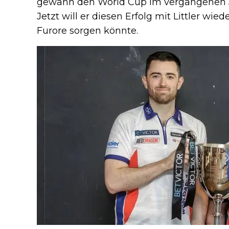
gewann den World Cup im vergangenen 
Jetzt will er diesen Erfolg mit Littler wied
Furore sorgen könnte.