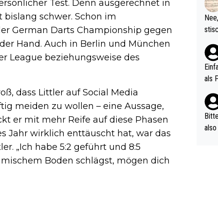
d wo
persönlicher Test. Denn ausgerechnet in
etzt
 bislang schwer. Schon im
Nee,
urch
 der German Darts Championship gegen
stis
(in 
ten 
 der Hand. Auch in Berlin und München
als Z
nes 
ier League beziehungsweise des
ttle
Einf
vV p
als 
n Ri
oß, dass Littler auf Social Media
ehle
ftig meiden zu wollen – eine Aussage,
Bitt
ckt er mit mehr Reife auf diese Phasen
also
es Jahr wirklich enttäuscht hat, war das
ung,
ler. „Ich habe 5:2 geführt und 8:5
werd
heimischem Boden schlägst, mögen dich
aube
sych
d di
e ma
n…