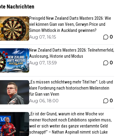
bte Nachrichten
Preisgeld New Zealand Darts Masters 2026: Wie
viel können Gian van Veen, Gerwyn Price und
Simon Whitlock in Auckland gewinnen?
0
Aug 07, 16:15
New Zealand Darts Masters 2026: Teilnehmerfeld,
Auslosung, Historie und Modus
0
Aug 07, 13:59
„Es müssen schlichtweg mehr Titel her“: Lob und
klare Forderung nach historischem Meilenstein
für Gian van Veen
0
Aug 06, 18:00
„Er ist der Grund, warum ich eine Woche vor
meiner Hochzeit noch Exhibitions spielen muss,
weil er sich weiter das ganze verdammte Geld
schnappt!" – Nathan Aspinall nimmt sich Luke