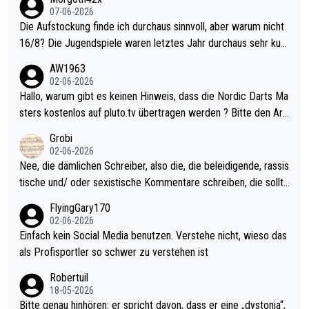
07-06-2026
Die Aufstockung finde ich durchaus sinnvoll, aber warum nicht
16/8? Die Jugendspiele waren letztes Jahr durchaus sehr kurz
weilig und besser anzuschauen, als manch Erwachsenenspiel.
AW1963
Allerdings ist Mitchell Lawrie als Nummer 1 der Welt eh qualifi
02-06-2026
ziert. Somit ändert die automatische Qualifikation des Weltmei
Hallo, warum gibt es keinen Hinweis, dass die Nordic Darts Ma
sters erstmal nichts. Ich denke sie wollen damit für nächstes J
sters kostenlos auf pluto.tv übertragen werden ? Bitte den Arti
ahr vorsorgen, denn da ist er alt genug für die PDC und wird w
kel aktualisieren, danke!
Grobi
ohl wenig WDF Turniere spielen. Dies war bei Archie Self letzt
02-06-2026
es Jahr der Fall. Er musste als amtierender Weltmeister durch
Nee, die dämlichen Schreiber, also die, die beleidigende, rassis
den Qualifier und ich glaube kaum, dass Mitchel sich das (in Ve
tische und/ oder sexistische Kommentare schreiben, die sollte
gas) antun würde, wenn er doch eigentlich die PDC-WM als Zi
n das einfach mal bleiben lassen. Sollten besser mal ihr eigene
FlyingGary170
el hat.
s Leben in den Griff kriegen. Nur eins wundert mich: Luke Little
02-06-2026
r war doch neulich erst derjenige, der über Social Media GvV p
Einfach kein Social Media benutzen. Verstehe nicht, wieso das
rovoziert hat. Und Littlers Mutter schießt öfters mal gegen Ric
als Profisportler so schwer zu verstehen ist
ardo Pietreczko auf Social Media. Hmmmm. Finde den Fehler!
Robertuil
18-05-2026
Bitte genau hinhören: er spricht davon, dass er eine „dystonia“,