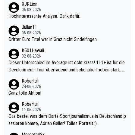
XJRLion
06-08-2026
Hochinteressante Analyse. Dank dafür.
Julian11
06-08-2026
Dritter Euro Titel war in Graz nicht Sindelfingen
K501Hawaii
02-08-2026
Dieser Unterschied im Average ist echt krass! 111+ ist für die
Development- Tour überragend und schonübertrieben stark. U
nter 60 im Ave dagegen eigentlich schon zu schwach - gerade
Robertuil
mal 40+ erst recht. Da gewinnst keinen Blumentopf - ist ja noc
24-06-2026
h krasser wie ein Pokalspiel eines Kreisligisten vs einem Bund
Ganz tolle Aktion!
esligisten.
Robertuil
11-06-2026
Das beste, was dem Darts-Sportjournalismus in Deutschland p
assieren konnte, Adrian Geiler! Tolles Portrait :).
Morgoth42x