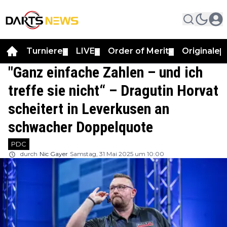
Turniere
LIVE
Order of Merit
Originale
▼
▼
▼
▼
"Ganz einfache Zahlen – und ich
treffe sie nicht“ – Dragutin Horvat
scheitert in Leverkusen an
schwacher Doppelquote
PDC
durch
Nic Gayer
Samstag, 31 Mai 2025 um 10:00