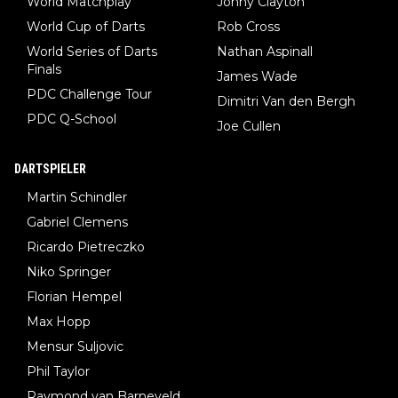
World Matchplay
Jonny Clayton
World Cup of Darts
Rob Cross
World Series of Darts
Nathan Aspinall
Finals
James Wade
PDC Challenge Tour
Dimitri Van den Bergh
PDC Q-School
Joe Cullen
DARTSPIELER
Martin Schindler
Gabriel Clemens
Ricardo Pietreczko
Niko Springer
Florian Hempel
Max Hopp
Mensur Suljovic
Phil Taylor
Raymond van Barneveld