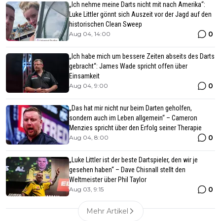
„Ich nehme meine Darts nicht mit nach Amerika“:
Luke Littler gönnt sich Auszeit vor der Jagd auf den
historischen Clean Sweep
0
Aug 04, 14:00
„Ich habe mich um bessere Zeiten abseits des Darts
gebracht“: James Wade spricht offen über
Einsamkeit
0
Aug 04, 9:00
„Das hat mir nicht nur beim Darten geholfen,
sondern auch im Leben allgemein“ – Cameron
Menzies spricht über den Erfolg seiner Therapie
0
Aug 04, 8:00
„Luke Littler ist der beste Dartspieler, den wir je
gesehen haben“ – Dave Chisnall stellt den
Weltmeister über Phil Taylor
0
Aug 03, 9:15
Mehr Artikel