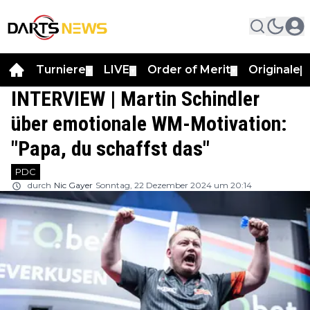
Turniere
LIVE
Order of Merit
Originale
▼
▼
▼
▼
INTERVIEW | Martin Schindler
über emotionale WM-Motivation:
"Papa, du schaffst das"
PDC
durch
Nic Gayer
Sonntag, 22 Dezember 2024 um 20:14