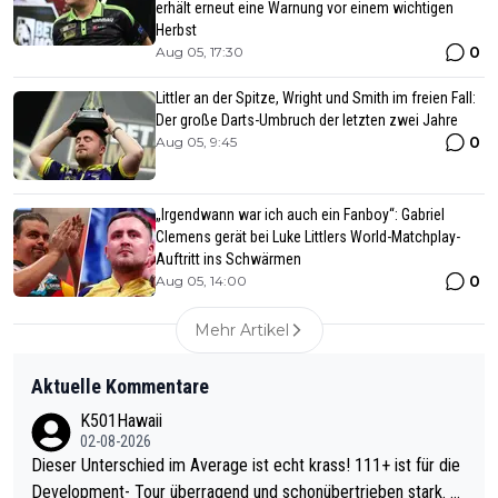
erhält erneut eine Warnung vor einem wichtigen
Herbst
0
Aug 05, 17:30
Littler an der Spitze, Wright und Smith im freien Fall:
Der große Darts-Umbruch der letzten zwei Jahre
0
Aug 05, 9:45
„Irgendwann war ich auch ein Fanboy“: Gabriel
Clemens gerät bei Luke Littlers World-Matchplay-
Auftritt ins Schwärmen
0
Aug 05, 14:00
Mehr Artikel
Aktuelle Kommentare
K501Hawaii
02-08-2026
Dieser Unterschied im Average ist echt krass! 111+ ist für die
Development- Tour überragend und schonübertrieben stark. U