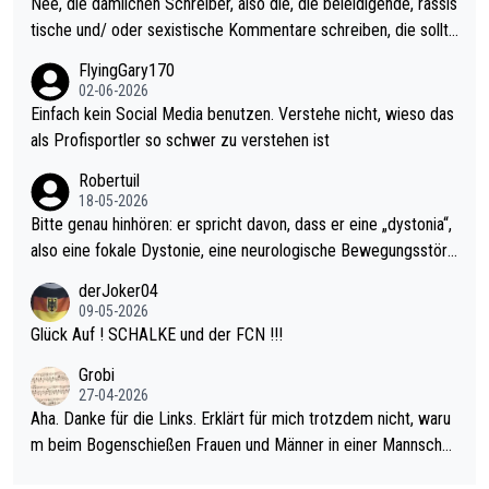
Nee, die dämlichen Schreiber, also die, die beleidigende, rassis
den Qualifier und ich glaube kaum, dass Mitchel sich das (in Ve
tische und/ oder sexistische Kommentare schreiben, die sollte
gas) antun würde, wenn er doch eigentlich die PDC-WM als Zi
n das einfach mal bleiben lassen. Sollten besser mal ihr eigene
FlyingGary170
el hat.
s Leben in den Griff kriegen. Nur eins wundert mich: Luke Little
02-06-2026
r war doch neulich erst derjenige, der über Social Media GvV p
Einfach kein Social Media benutzen. Verstehe nicht, wieso das
rovoziert hat. Und Littlers Mutter schießt öfters mal gegen Ric
als Profisportler so schwer zu verstehen ist
ardo Pietreczko auf Social Media. Hmmmm. Finde den Fehler!
Robertuil
18-05-2026
Bitte genau hinhören: er spricht davon, dass er eine „dystonia“,
also eine fokale Dystonie, eine neurologische Bewegungsstöru
ng, bei der unkontrolliert Bewegungen und Krämpfe erzeugt w
derJoker04
erden, im Arm hat. Und, dass Medikamente ihm helfen! Ich glau
09-05-2026
be immer noch, dass sehr viele der Dartits-Fälle fälschlich psy
Glück Auf ! SCHALKE und der FCN !!!
chologisiert werden und eigentlich fokale Dystonien sind. Und
Grobi
diese könnten teils wirksam behandelt werden! Dafür müsste
27-04-2026
man nur zum Neurologen und nicht zum Mentaltrainer gehen…
Aha. Danke für die Links. Erklärt für mich trotzdem nicht, waru
m beim Bogenschießen Frauen und Männer in einer Mannschaf
t spielen. Und beim Dressurreiten sind ebenfalls Frauen und Mä