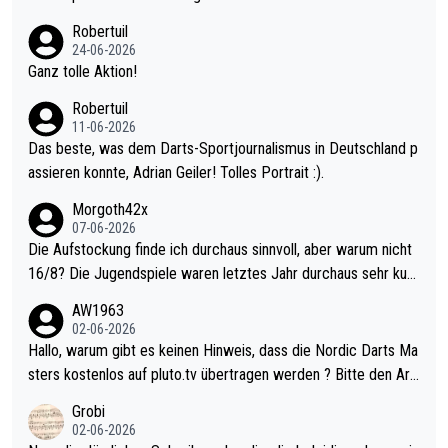
nter 60 im Ave dagegen eigentlich schon zu schwach - gerade
Robertuil
mal 40+ erst recht. Da gewinnst keinen Blumentopf - ist ja noc
24-06-2026
h krasser wie ein Pokalspiel eines Kreisligisten vs einem Bund
Ganz tolle Aktion!
esligisten.
Robertuil
11-06-2026
Das beste, was dem Darts-Sportjournalismus in Deutschland p
assieren konnte, Adrian Geiler! Tolles Portrait :).
Morgoth42x
07-06-2026
Die Aufstockung finde ich durchaus sinnvoll, aber warum nicht
16/8? Die Jugendspiele waren letztes Jahr durchaus sehr kurz
weilig und besser anzuschauen, als manch Erwachsenenspiel.
AW1963
Allerdings ist Mitchell Lawrie als Nummer 1 der Welt eh qualifi
02-06-2026
ziert. Somit ändert die automatische Qualifikation des Weltmei
Hallo, warum gibt es keinen Hinweis, dass die Nordic Darts Ma
sters erstmal nichts. Ich denke sie wollen damit für nächstes J
sters kostenlos auf pluto.tv übertragen werden ? Bitte den Arti
ahr vorsorgen, denn da ist er alt genug für die PDC und wird w
kel aktualisieren, danke!
Grobi
ohl wenig WDF Turniere spielen. Dies war bei Archie Self letzt
02-06-2026
es Jahr der Fall. Er musste als amtierender Weltmeister durch