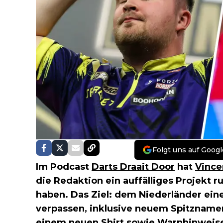
Folgt uns auf Googl
Im Podcast
Darts Draait Door
hat
Vince
die Redaktion ein auffälliges Projekt 
haben. Das Ziel: dem Niederländer ein
verpassen, inklusive neuem Spitznam
einem neuen Shirt sowie Warnhinweis