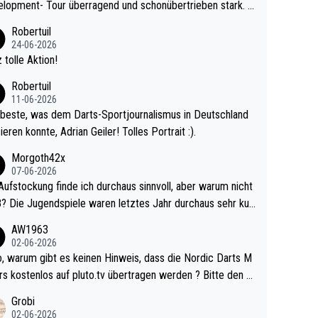
lopment- Tour überragend und schonübertrieben stark. U
 Ave dagegen eigentlich schon zu schwach - gerad
Robertuil
st recht. Da gewinnst keinen Blumentopf - ist ja n
24-06-2026
kalspiel eines Kreisligisten vs einem Bu
 tolle Aktion!
ligisten.
Robertuil
11-06-2026
beste, was dem Darts-Sportjournalismus in Deutschland
ieren konnte, Adrian Geiler! Tolles Portrait :).
Morgoth42x
07-06-2026
Aufstockung finde ich durchaus sinnvoll, aber warum nicht
r durchaus sehr kur
lig und besser anzuschauen, als manch Erwachsenenspie
AW1963
02-06-2026
ert. Somit ändert die automatische Qualifikation des Weltm
e Nordic Darts M
mal nichts. Ich denke sie wollen damit für nächste
rs kostenlos auf pluto.tv übertragen werden ? Bitte den A
hr vorsorgen, denn da ist er alt genug für die PDC und wir
el aktualisieren, danke!
Grobi
hl wenig WDF Turniere spielen. Dies war bei Archie Self l
02-06-2026