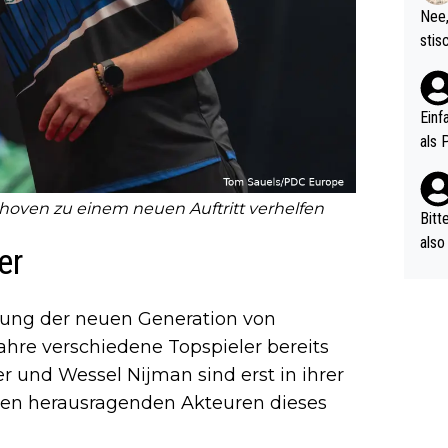
etzt
Nee,
urch
stis
(in 
ten 
als Z
nes 
ttle
Einf
vV p
als 
n Ri
ehle
hoven zu einem neuen Auftritt verhelfen
Bitt
also
er
ung,
werd
aube
lung der neuen Generation von
sych
Jahre verschiedene Topspieler bereits
d di
ler und Wessel Nijman sind erst in ihrer
e ma
den herausragenden Akteuren dieses
n…