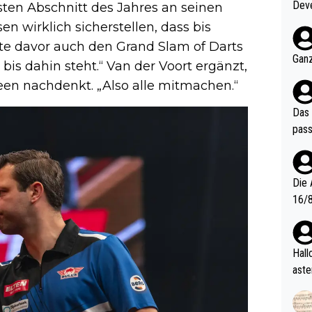
Deve
ten Abschnitt des Jahres an seinen
nter 60 im
n wirklich sicherstellen, dass bis
e mal 40+ er
nte davor auch den Grand Slam of Darts
och krasser wie ein Po
Ganz
bis dahin steht.“ Van der Voort ergänzt,
ndes
deen nachdenkt. „Also alle mitmachen.“
Das 
pass
Die 
16/8? Die Jugendspiele waren letztes Jah
zwei
l. Allerdings ist Mitchell Lawrie als Nummer 1 der Welt eh quali
fizi
Hallo, warum gibt es keinen Hinweis, dass di
eisters erst
aste
s Ja
rtik
d wo