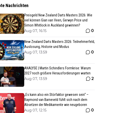
bte Nachrichten
Preisgeld New Zealand Darts Masters 2026: Wie
viel können Gian van Veen, Gerwyn Price und
Simon Whitlock in Auckland gewinnen?
0
Aug 07, 16:15
New Zealand Darts Masters 2026: Teilnehmerfeld,
Auslosung, Historie und Modus
0
Aug 07, 13:59
ANALYSE | Martin Schindlers Formkrise: Warum
2027 noch größere Herausforderungen warten
2
Aug 07, 13:59
„Es kann also ein Störfaktor gewesen sein“ –
Raymond van Barneveld fühlt sich nach dem
Absetzen der Medikamente wie neugeboren
0
Aug 07, 12:15