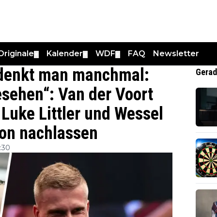
Originale
Kalender
WDF
FAQ
Newsletter
▼
▼
▼
, denkt man manchmal:
Gerad
esehen“: Van der Voort
 Luke Littler und Wessel
ion nachlassen
:30