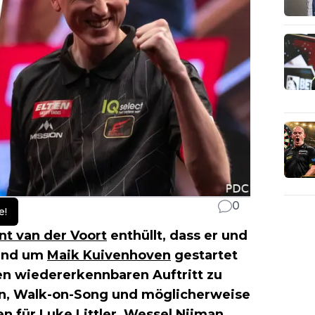
0
e!
nt van der Voort
enthüllt, dass er und
rund um
Maik Kuivenhoven
gestartet
en wiedererkennbaren Auftritt zu
en, Walk-on-Song und möglicherweise
en für
Luke Littler
,
Wessel Nijman