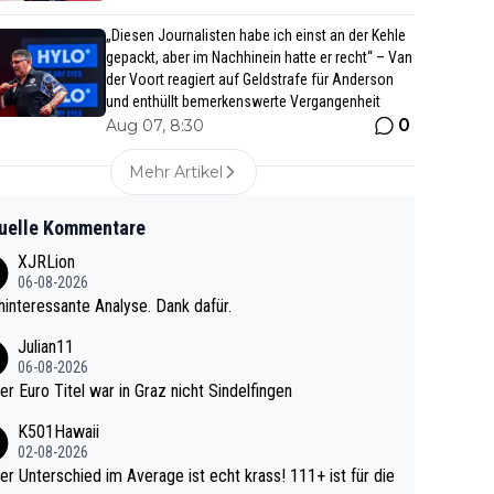
„Diesen Journalisten habe ich einst an der Kehle
gepackt, aber im Nachhinein hatte er recht“ – Van
der Voort reagiert auf Geldstrafe für Anderson
und enthüllt bemerkenswerte Vergangenheit
0
Aug 07, 8:30
Mehr Artikel
uelle Kommentare
XJRLion
06-08-2026
interessante Analyse. Dank dafür.
Julian11
06-08-2026
ter Euro Titel war in Graz nicht Sindelfingen
K501Hawaii
02-08-2026
r Unterschied im Average ist echt krass! 111+ ist für die