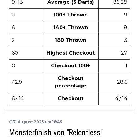
91.18
Average (3 Darts)
89.28
11
100+ Thrown
9
6
140+ Thrown
8
2
180 Thrown
3
60
Highest Checkout
127
0
Checkout 100+
1
Checkout
42.9
28.6
percentage
6 / 14
Checkout
4 / 14
31 August 2025 um 16:45
Monsterfinish von "Relentless"