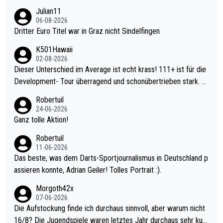
Julian11
06-08-2026
Dritter Euro Titel war in Graz nicht Sindelfingen
K501Hawaii
02-08-2026
Dieser Unterschied im Average ist echt krass! 111+ ist für die
Development- Tour überragend und schonübertrieben stark. U
nter 60 im Ave dagegen eigentlich schon zu schwach - gerade
Robertuil
mal 40+ erst recht. Da gewinnst keinen Blumentopf - ist ja noc
24-06-2026
h krasser wie ein Pokalspiel eines Kreisligisten vs einem Bund
Ganz tolle Aktion!
esligisten.
Robertuil
11-06-2026
Das beste, was dem Darts-Sportjournalismus in Deutschland p
assieren konnte, Adrian Geiler! Tolles Portrait :).
Morgoth42x
07-06-2026
Die Aufstockung finde ich durchaus sinnvoll, aber warum nicht
16/8? Die Jugendspiele waren letztes Jahr durchaus sehr kurz