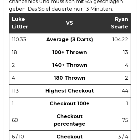
chancenlos und muss sich mit 6:3 geschlagen
geben. Das Spiel dauerte nur 13 Minuten.
Luke
Ryan
VS
Littler
Searle
110.33
Average (3 Darts)
104.22
18
100+ Thrown
13
2
140+ Thrown
4
4
180 Thrown
2
113
Highest Checkout
144
1
Checkout 100+
1
Checkout
60
75
percentage
6 / 10
Checkout
3 / 4