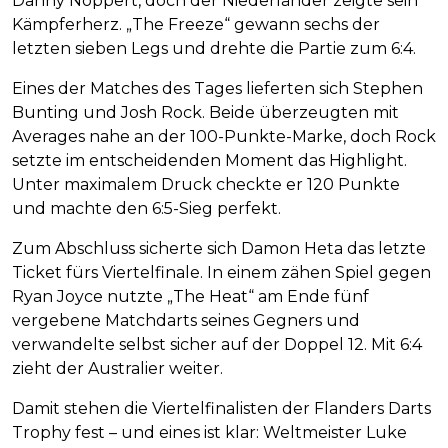
Danny Noppert, doch der Niederländer zeigte sein
Kämpferherz. „The Freeze“ gewann sechs der
letzten sieben Legs und drehte die Partie zum 6:4.
Eines der Matches des Tages lieferten sich Stephen
Bunting und Josh Rock. Beide überzeugten mit
Averages nahe an der 100-Punkte-Marke, doch Rock
setzte im entscheidenden Moment das Highlight.
Unter maximalem Druck checkte er 120 Punkte
und machte den 6:5-Sieg perfekt.
Zum Abschluss sicherte sich Damon Heta das letzte
Ticket fürs Viertelfinale. In einem zähen Spiel gegen
Ryan Joyce nutzte „The Heat“ am Ende fünf
vergebene Matchdarts seines Gegners und
verwandelte selbst sicher auf der Doppel 12. Mit 6:4
zieht der Australier weiter.
Damit stehen die Viertelfinalisten der Flanders Darts
Trophy fest – und eines ist klar: Weltmeister Luke