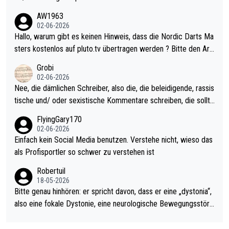
weilig und besser anzuschauen, als manch Erwachsenenspiel.
AW1963
Allerdings ist Mitchell Lawrie als Nummer 1 der Welt eh qualifi
02-06-2026
ziert. Somit ändert die automatische Qualifikation des Weltmei
Hallo, warum gibt es keinen Hinweis, dass die Nordic Darts Ma
sters erstmal nichts. Ich denke sie wollen damit für nächstes J
sters kostenlos auf pluto.tv übertragen werden ? Bitte den Arti
ahr vorsorgen, denn da ist er alt genug für die PDC und wird w
kel aktualisieren, danke!
Grobi
ohl wenig WDF Turniere spielen. Dies war bei Archie Self letzt
02-06-2026
es Jahr der Fall. Er musste als amtierender Weltmeister durch
Nee, die dämlichen Schreiber, also die, die beleidigende, rassis
den Qualifier und ich glaube kaum, dass Mitchel sich das (in Ve
tische und/ oder sexistische Kommentare schreiben, die sollte
gas) antun würde, wenn er doch eigentlich die PDC-WM als Zi
n das einfach mal bleiben lassen. Sollten besser mal ihr eigene
FlyingGary170
el hat.
s Leben in den Griff kriegen. Nur eins wundert mich: Luke Little
02-06-2026
r war doch neulich erst derjenige, der über Social Media GvV p
Einfach kein Social Media benutzen. Verstehe nicht, wieso das
rovoziert hat. Und Littlers Mutter schießt öfters mal gegen Ric
als Profisportler so schwer zu verstehen ist
ardo Pietreczko auf Social Media. Hmmmm. Finde den Fehler!
Robertuil
18-05-2026
Bitte genau hinhören: er spricht davon, dass er eine „dystonia“,
also eine fokale Dystonie, eine neurologische Bewegungsstöru
ng, bei der unkontrolliert Bewegungen und Krämpfe erzeugt w
erden, im Arm hat. Und, dass Medikamente ihm helfen! Ich glau