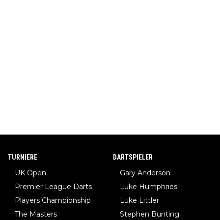
TURNIERE
DARTSPIELER
UK Open
Gary Anderson
Premier League Darts
Luke Humphries
Players Championship
Luke Littler
The Masters
Stephen Bunting