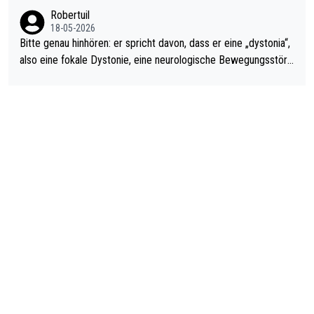
ardo Pietreczko auf Social Media. Hmmmm. Finde den Fehler!
Robertuil
18-05-2026
Bitte genau hinhören: er spricht davon, dass er eine „dystonia“,
also eine fokale Dystonie, eine neurologische Bewegungsstöru
ng, bei der unkontrolliert Bewegungen und Krämpfe erzeugt w
erden, im Arm hat. Und, dass Medikamente ihm helfen! Ich glau
be immer noch, dass sehr viele der Dartits-Fälle fälschlich psy
chologisiert werden und eigentlich fokale Dystonien sind. Und
diese könnten teils wirksam behandelt werden! Dafür müsste
man nur zum Neurologen und nicht zum Mentaltrainer gehen…