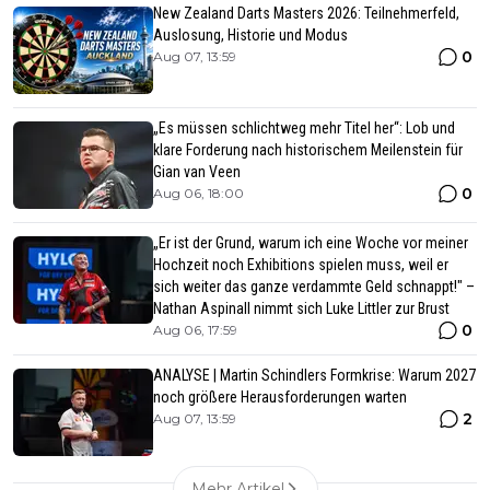
New Zealand Darts Masters 2026: Teilnehmerfeld,
Auslosung, Historie und Modus
0
Aug 07, 13:59
„Es müssen schlichtweg mehr Titel her“: Lob und
klare Forderung nach historischem Meilenstein für
Gian van Veen
0
Aug 06, 18:00
„Er ist der Grund, warum ich eine Woche vor meiner
Hochzeit noch Exhibitions spielen muss, weil er
sich weiter das ganze verdammte Geld schnappt!" –
Nathan Aspinall nimmt sich Luke Littler zur Brust
0
Aug 06, 17:59
ANALYSE | Martin Schindlers Formkrise: Warum 2027
noch größere Herausforderungen warten
2
Aug 07, 13:59
Mehr Artikel