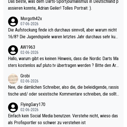
Das beste, was dem Darts-Sportjournalismus in Deutschland p
assieren konnte, Adrian Geiler! Tolles Portrait :).
Morgoth42x
07-06-2026
Die Aufstockung finde ich durchaus sinnvoll, aber warum nicht
16/8? Die Jugendspiele waren letztes Jahr durchaus sehr kurz
weilig und besser anzuschauen, als manch Erwachsenenspiel.
AW1963
Allerdings ist Mitchell Lawrie als Nummer 1 der Welt eh qualifi
02-06-2026
ziert. Somit ändert die automatische Qualifikation des Weltmei
Hallo, warum gibt es keinen Hinweis, dass die Nordic Darts Ma
sters erstmal nichts. Ich denke sie wollen damit für nächstes J
sters kostenlos auf pluto.tv übertragen werden ? Bitte den Arti
ahr vorsorgen, denn da ist er alt genug für die PDC und wird w
kel aktualisieren, danke!
Grobi
ohl wenig WDF Turniere spielen. Dies war bei Archie Self letzt
02-06-2026
es Jahr der Fall. Er musste als amtierender Weltmeister durch
Nee, die dämlichen Schreiber, also die, die beleidigende, rassis
den Qualifier und ich glaube kaum, dass Mitchel sich das (in Ve
tische und/ oder sexistische Kommentare schreiben, die sollte
gas) antun würde, wenn er doch eigentlich die PDC-WM als Zi
n das einfach mal bleiben lassen. Sollten besser mal ihr eigene
FlyingGary170
el hat.
s Leben in den Griff kriegen. Nur eins wundert mich: Luke Little
02-06-2026
r war doch neulich erst derjenige, der über Social Media GvV p
Einfach kein Social Media benutzen. Verstehe nicht, wieso das
rovoziert hat. Und Littlers Mutter schießt öfters mal gegen Ric
als Profisportler so schwer zu verstehen ist