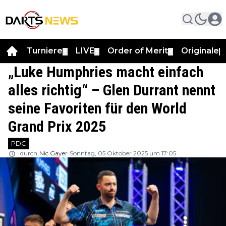
Turniere
LIVE
Order of Merit
Originale
▼
▼
▼
▼
„Luke Humphries macht einfach
alles richtig“ – Glen Durrant nennt
seine Favoriten für den World
Grand Prix 2025
PDC
durch
Nic Gayer
Sonntag, 05 Oktober 2025 um 17:05