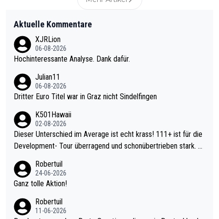
Aktuelle Kommentare
XJRLion
06-08-2026
Hochinteressante Analyse. Dank dafür.
Julian11
06-08-2026
Dritter Euro Titel war in Graz nicht Sindelfingen
K501Hawaii
02-08-2026
Dieser Unterschied im Average ist echt krass! 111+ ist für die
Development- Tour überragend und schonübertrieben stark. U
nter 60 im Ave dagegen eigentlich schon zu schwach - gerade
Robertuil
mal 40+ erst recht. Da gewinnst keinen Blumentopf - ist ja noc
24-06-2026
h krasser wie ein Pokalspiel eines Kreisligisten vs einem Bund
Ganz tolle Aktion!
esligisten.
Robertuil
11-06-2026