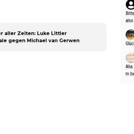
ehle
Bitt
also
ung,
aller Zeiten: Luke Littler
werd
ale gegen Michael van Gerwen
aube
Glüc
sych
d di
e ma
Aha.
n…
m be
ft s
Männ
rper
Spiele
esch
ar m