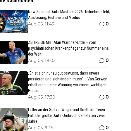
bte Nachrichten
New Zealand Darts Masters 2026: Teilnehmerfeld,
Auslosung, Historie und Modus
0
Aug 05, 11:43
ZEITREISE MIT: Alan Warriner-Little – vom
psychiatrischen Krankenpfleger zur Nummer eins
der Welt
0
Aug 05, 18:02
„Er ist sich nur zu gut bewusst, dass etwas
passieren und sich ändern muss“ – Van Gerwen
erhält erneut eine Warnung vor einem wichtigen
Herbst
0
Aug 05, 17:30
Littler an der Spitze, Wright und Smith im freien
Fall: Der große Darts-Umbruch der letzten zwei
Jahre
0
Aug 05, 9:45