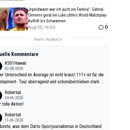
„Irgendwann war ich auch ein Fanboy“: Gabriel
Clemens gerät bei Luke Littlers World-Matchplay-
Auftritt ins Schwärmen
0
Aug 05, 14:00
Mehr Artikel
uelle Kommentare
K501Hawaii
02-08-2026
r Unterschied im Average ist echt krass! 111+ ist für die
lopment- Tour überragend und schonübertrieben stark. U
 Ave dagegen eigentlich schon zu schwach - gerad
Robertuil
st recht. Da gewinnst keinen Blumentopf - ist ja n
24-06-2026
kalspiel eines Kreisligisten vs einem Bu
 tolle Aktion!
ligisten.
Robertuil
11-06-2026
beste, was dem Darts-Sportjournalismus in Deutschland