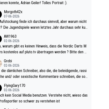
ieren konnte, Adrian Geiler! Tolles Portrait :).
Morgoth42x
07-06-2026
Aufstockung finde ich durchaus sinnvoll, aber warum nicht
r durchaus sehr kur
lig und besser anzuschauen, als manch Erwachsenenspie
AW1963
02-06-2026
ert. Somit ändert die automatische Qualifikation des Weltm
e Nordic Darts M
mal nichts. Ich denke sie wollen damit für nächste
rs kostenlos auf pluto.tv übertragen werden ? Bitte den A
hr vorsorgen, denn da ist er alt genug für die PDC und wir
el aktualisieren, danke!
Grobi
hl wenig WDF Turniere spielen. Dies war bei Archie Self l
02-06-2026
es Jahr der Fall. Er musste als amtierender Weltmeister d
 die dämlichen Schreiber, also die, die beleidigende, rassi
 den Qualifier und ich glaube kaum, dass Mitchel sich das
che und/ oder sexistische Kommentare schreiben, die soll
Vegas) antun würde, wenn er doch eigentlich die PDC-WM
das einfach mal bleiben lassen. Sollten besser mal ihr eige
FlyingGary170
iel hat.
Leben in den Griff kriegen. Nur eins wundert mich: Luke Li
02-06-2026
r war doch neulich erst derjenige, der über Social Media G
ach kein Social Media benutzen. Verstehe nicht, wieso das
rovoziert hat. Und Littlers Mutter schießt öfters mal gege
Profisportler so schwer zu verstehen ist
cardo Pietreczko auf Social Media. Hmmmm. Finde den F