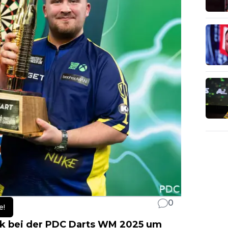
0
e!
k bei der PDC
Darts WM
2025 um