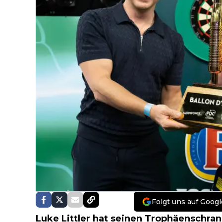
Folgt uns auf Googl
Luke Littler
hat seinen Trophäenschran