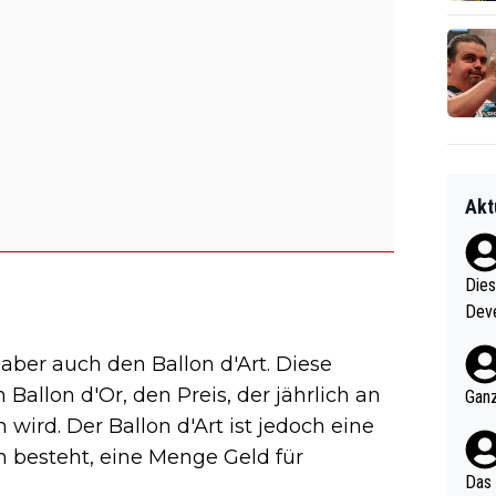
Akt
Diese
Deve
nter 60 im
 aber auch den Ballon d'Art. Diese
e mal 40+ er
och krasser wie ein Po
Ballon d'Or, den Preis, der jährlich an
Ganz
ndes
wird. Der Ballon d'Art ist jedoch eine
n besteht, eine Menge Geld für
Das 