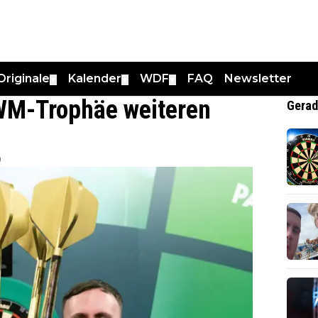
Originale
Kalender
WDF
FAQ
Newsletter
▼
▼
▼
 WM-Trophäe weiteren
Gerad
0