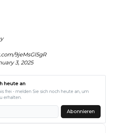
hy
er.com/9jeMsGl5gR
nuary 3, 2025
h heute an
nis frei - melden Sie sich noch heute an, um
u erhalten.
Abonnieren