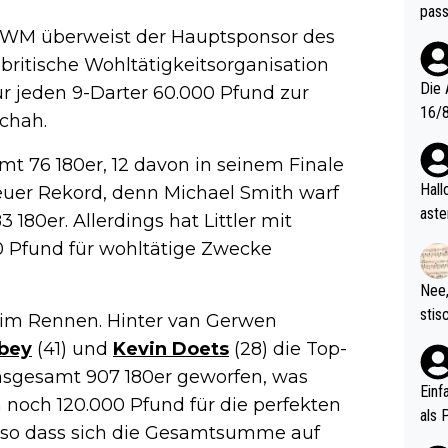
pass
s WM überweist der Hauptsponsor des
britische Wohltätigkeitsorganisation
Die 
r jeden 9-Darter 60.000 Pfund zur
16/8? Die Jugendspiele waren letztes Jah
chah.
zwei
l. Allerdings ist Mitchell Lawrie als Nummer 1 der Welt eh quali
mt 76 180er, 12 davon in seinem Finale
fizi
Hallo, warum gibt es keinen Hinweis, dass di
euer Rekord, denn Michael Smith warf
eisters erst
aste
80er. Allerdings hat Littler mit
s Ja
rtik
0 Pfund für wohltätige Zwecke
d wo
etzt
Nee,
urch
stis
im Rennen. Hinter van Gerwen
(in 
ten 
obey
(41) und
Kevin Doets
(28) die Top-
als Z
nes 
nsgesamt 907 180er geworfen, was
ttle
Einf
noch 120.000 Pfund für die perfekten
vV p
als 
, so dass sich die Gesamtsumme auf
n Ri