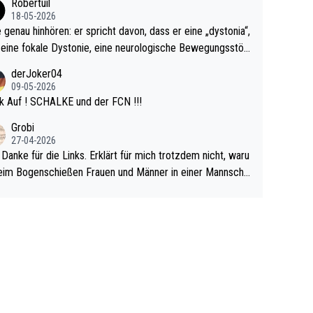
Robertuil
r!
18-05-2026
e genau hinhören: er spricht davon, dass er eine „dystonia“,
 eine fokale Dystonie, eine neurologische Bewegungsstör
 bei der unkontrolliert Bewegungen und Krämpfe erzeugt
derJoker04
en, im Arm hat. Und, dass Medikamente ihm helfen! Ich gl
09-05-2026
 immer noch, dass sehr viele der Dartits-Fälle fälschlich p
k Auf ! SCHALKE und der FCN !!!
ologisiert werden und eigentlich fokale Dystonien sind. Un
Grobi
ese könnten teils wirksam behandelt werden! Dafür müsst
27-04-2026
n nur zum Neurologen und nicht zum Mentaltrainer gehe
 Danke für die Links. Erklärt für mich trotzdem nicht, waru
im Bogenschießen Frauen und Männer in einer Mannscha
pielen. Und beim Dressurreiten sind ebenfalls Frauen und
er in einer Mannschaft und das, obwohl hier auch eine Kö
lichkeit vorausgesetzt ist. Gilt sogar bei den olympischen
n! Der Podcast "Tops Tops Tops" (Folgen 70 und 72) b
äftigt sich ausführlich, sachlich und absolut nachvollziehb
it dem Thema.