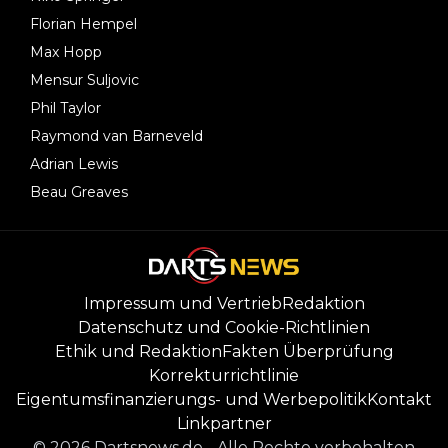
Florian Hempel
Max Hopp
Mensur Suljovic
Phil Taylor
Raymond van Barneveld
Adrian Lewis
Beau Greaves
Impressum und Vertrieb
Redaktion
Datenschutz und Cookie-Richtlinien
Ethik und Redaktion
Fakten Überprüfung
Korrekturrichtlinie
Eigentumsfinanzierungs- und Werbepolitik
Kontakt
Linkpartner
©
2026
Dartsnews.de
-
Alle Rechte vorbehalten