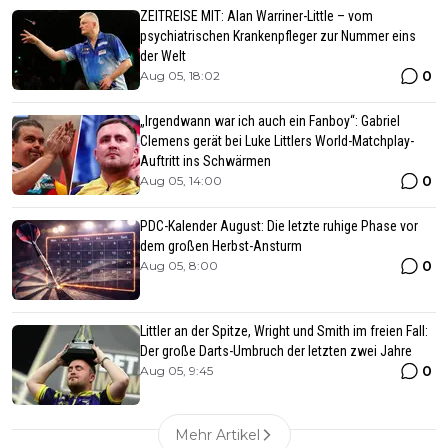
ZEITREISE MIT: Alan Warriner-Little – vom
psychiatrischen Krankenpfleger zur Nummer eins
der Welt
0
Aug 05, 18:02
„Irgendwann war ich auch ein Fanboy“: Gabriel
Clemens gerät bei Luke Littlers World-Matchplay-
Auftritt ins Schwärmen
0
Aug 05, 14:00
PDC-Kalender August: Die letzte ruhige Phase vor
dem großen Herbst-Ansturm
0
Aug 05, 8:00
Littler an der Spitze, Wright und Smith im freien Fall:
Der große Darts-Umbruch der letzten zwei Jahre
0
Aug 05, 9:45
Mehr Artikel