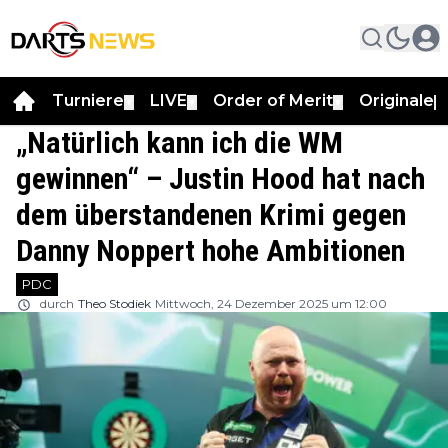
Turniere
LIVE
Order of Merit
Originale
▼
▼
▼
▼
„Natürlich kann ich die WM
gewinnen“ – Justin Hood hat nach
dem überstandenen Krimi gegen
Danny Noppert hohe Ambitionen
PDC
durch
Theo Stodiek
Mittwoch, 24 Dezember 2025 um 12:00