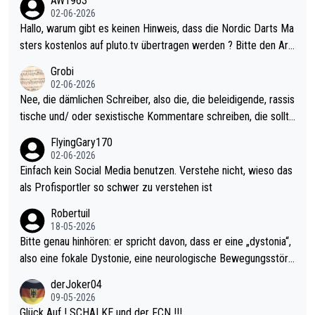
AW1963
Allerdings ist Mitchell Lawrie als Nummer 1 der Welt eh qualifi
02-06-2026
ziert. Somit ändert die automatische Qualifikation des Weltmei
Hallo, warum gibt es keinen Hinweis, dass die Nordic Darts Ma
sters erstmal nichts. Ich denke sie wollen damit für nächstes J
sters kostenlos auf pluto.tv übertragen werden ? Bitte den Arti
ahr vorsorgen, denn da ist er alt genug für die PDC und wird w
kel aktualisieren, danke!
Grobi
ohl wenig WDF Turniere spielen. Dies war bei Archie Self letzt
02-06-2026
es Jahr der Fall. Er musste als amtierender Weltmeister durch
Nee, die dämlichen Schreiber, also die, die beleidigende, rassis
den Qualifier und ich glaube kaum, dass Mitchel sich das (in Ve
tische und/ oder sexistische Kommentare schreiben, die sollte
gas) antun würde, wenn er doch eigentlich die PDC-WM als Zi
n das einfach mal bleiben lassen. Sollten besser mal ihr eigene
FlyingGary170
el hat.
s Leben in den Griff kriegen. Nur eins wundert mich: Luke Little
02-06-2026
r war doch neulich erst derjenige, der über Social Media GvV p
Einfach kein Social Media benutzen. Verstehe nicht, wieso das
rovoziert hat. Und Littlers Mutter schießt öfters mal gegen Ric
als Profisportler so schwer zu verstehen ist
ardo Pietreczko auf Social Media. Hmmmm. Finde den Fehler!
Robertuil
18-05-2026
Bitte genau hinhören: er spricht davon, dass er eine „dystonia“,
also eine fokale Dystonie, eine neurologische Bewegungsstöru
ng, bei der unkontrolliert Bewegungen und Krämpfe erzeugt w
derJoker04
erden, im Arm hat. Und, dass Medikamente ihm helfen! Ich glau
09-05-2026
be immer noch, dass sehr viele der Dartits-Fälle fälschlich psy
Glück Auf ! SCHALKE und der FCN !!!