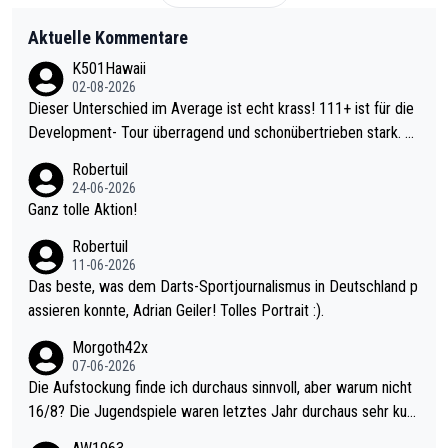
Aktuelle Kommentare
K501Hawaii
02-08-2026
Dieser Unterschied im Average ist echt krass! 111+ ist für die
Development- Tour überragend und schonübertrieben stark. U
nter 60 im Ave dagegen eigentlich schon zu schwach - gerade
Robertuil
mal 40+ erst recht. Da gewinnst keinen Blumentopf - ist ja noc
24-06-2026
h krasser wie ein Pokalspiel eines Kreisligisten vs einem Bund
Ganz tolle Aktion!
esligisten.
Robertuil
11-06-2026
Das beste, was dem Darts-Sportjournalismus in Deutschland p
assieren konnte, Adrian Geiler! Tolles Portrait :).
Morgoth42x
07-06-2026
Die Aufstockung finde ich durchaus sinnvoll, aber warum nicht
16/8? Die Jugendspiele waren letztes Jahr durchaus sehr kurz
weilig und besser anzuschauen, als manch Erwachsenenspiel.