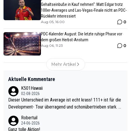
Gehaltseinbuße in Kauf nehmen“: Matt Edgar trotz
100er-Averages und Las-Vegas-Finale nicht an PDC-
Rückkehr interessiert
0
Aug 05, 16:00
PDC-Kalender August: Die letzte ruhige Phase vor
dem großen Herbst-Ansturm
0
Aug 06, 11:23
Mehr Artikel
Aktuelle Kommentare
K501Hawaii
02-08-2026
Dieser Unterschied im Average ist echt krass! 111+ ist für die
Development- Tour überragend und schonübertrieben stark. U
nter 60 im Ave dagegen eigentlich schon zu schwach - gerade
Robertuil
mal 40+ erst recht. Da gewinnst keinen Blumentopf - ist ja noc
24-06-2026
h krasser wie ein Pokalspiel eines Kreisligisten vs einem Bund
Ganz tolle Aktion!