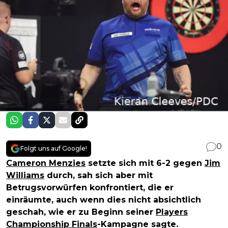
0
Folgt uns auf Google!
Cameron Menzies
setzte sich mit 6-2 gegen
Jim
Williams
durch, sah sich aber mit
Betrugsvorwürfen konfrontiert, die er
einräumte, auch wenn dies nicht absichtlich
geschah, wie er zu Beginn seiner
Players
Championship Finals
-Kampagne sagte.