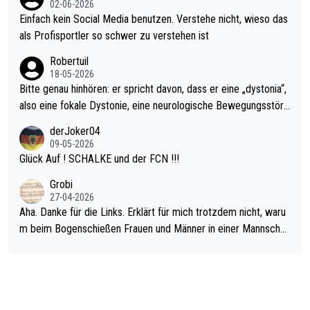
02-06-2026
r war doch neulich erst derjenige, der über Social Media GvV p
Einfach kein Social Media benutzen. Verstehe nicht, wieso das
rovoziert hat. Und Littlers Mutter schießt öfters mal gegen Ric
als Profisportler so schwer zu verstehen ist
ardo Pietreczko auf Social Media. Hmmmm. Finde den Fehler!
Robertuil
18-05-2026
Bitte genau hinhören: er spricht davon, dass er eine „dystonia“,
also eine fokale Dystonie, eine neurologische Bewegungsstöru
ng, bei der unkontrolliert Bewegungen und Krämpfe erzeugt w
derJoker04
erden, im Arm hat. Und, dass Medikamente ihm helfen! Ich glau
09-05-2026
be immer noch, dass sehr viele der Dartits-Fälle fälschlich psy
Glück Auf ! SCHALKE und der FCN !!!
chologisiert werden und eigentlich fokale Dystonien sind. Und
Grobi
diese könnten teils wirksam behandelt werden! Dafür müsste
27-04-2026
man nur zum Neurologen und nicht zum Mentaltrainer gehen…
Aha. Danke für die Links. Erklärt für mich trotzdem nicht, waru
m beim Bogenschießen Frauen und Männer in einer Mannschaf
t spielen. Und beim Dressurreiten sind ebenfalls Frauen und Mä
nner in einer Mannschaft und das, obwohl hier auch eine Körpe
rlichkeit vorausgesetzt ist. Gilt sogar bei den olympischen Spie
len! Der Podcast "Tops Tops Tops" (Folgen 70 und 72) beschä