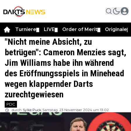
Turniere
LIVE
Order of Merit
Originale
▼
▼
▼
▼
"Nicht meine Absicht, zu
betrügen": Cameron Menzies sagt,
Jim Williams habe ihn während
des Eröffnungsspiels in Minehead
wegen klappernder Darts
zurechtgewiesen
PDC
durch
Sylke Puck
Samstag, 23 November 2024 um 13:02