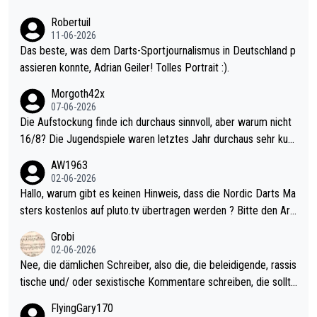
esligisten.
Robertuil
11-06-2026
Das beste, was dem Darts-Sportjournalismus in Deutschland p
assieren konnte, Adrian Geiler! Tolles Portrait :).
Morgoth42x
07-06-2026
Die Aufstockung finde ich durchaus sinnvoll, aber warum nicht
16/8? Die Jugendspiele waren letztes Jahr durchaus sehr kurz
weilig und besser anzuschauen, als manch Erwachsenenspiel.
AW1963
Allerdings ist Mitchell Lawrie als Nummer 1 der Welt eh qualifi
02-06-2026
ziert. Somit ändert die automatische Qualifikation des Weltmei
Hallo, warum gibt es keinen Hinweis, dass die Nordic Darts Ma
sters erstmal nichts. Ich denke sie wollen damit für nächstes J
sters kostenlos auf pluto.tv übertragen werden ? Bitte den Arti
ahr vorsorgen, denn da ist er alt genug für die PDC und wird w
kel aktualisieren, danke!
Grobi
ohl wenig WDF Turniere spielen. Dies war bei Archie Self letzt
02-06-2026
es Jahr der Fall. Er musste als amtierender Weltmeister durch
Nee, die dämlichen Schreiber, also die, die beleidigende, rassis
den Qualifier und ich glaube kaum, dass Mitchel sich das (in Ve
tische und/ oder sexistische Kommentare schreiben, die sollte
gas) antun würde, wenn er doch eigentlich die PDC-WM als Zi
n das einfach mal bleiben lassen. Sollten besser mal ihr eigene
FlyingGary170
el hat.
s Leben in den Griff kriegen. Nur eins wundert mich: Luke Little