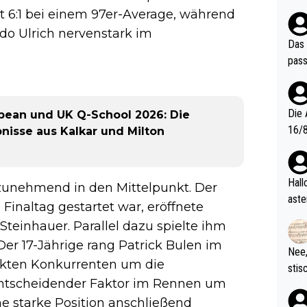
ndes
t 6:1 bei einem 97er-Average, während
do Ulrich nervenstark im
Das 
pass
Die 
opean und UK Q-School 2026: Die
16/8? Die Jugendspiele waren letztes Jah
bnisse aus Kalkar und Milton
zwei
l. Allerdings ist Mitchell Lawrie als Nummer 1 der Welt eh quali
fizi
Hallo, warum gibt es keinen Hinweis, dass di
unehmend in den Mittelpunkt. Der
eisters erst
aste
Finaltag gestartet war, eröffnete
s Ja
rtik
teinhauer. Parallel dazu spielte ihm
d wo
Der 17-Jährige rang Patrick Bulen im
etzt
Nee,
urch
ekten Konkurrenten um die
stis
(in 
 entscheidender Faktor im Rennen um
ten 
als Z
nes 
ine starke Position anschließend