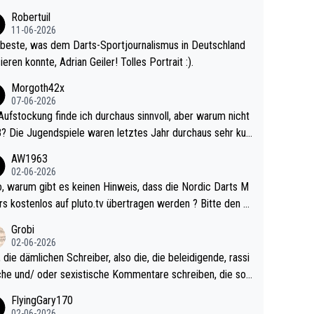
ligisten.
Robertuil
11-06-2026
beste, was dem Darts-Sportjournalismus in Deutschland
ieren konnte, Adrian Geiler! Tolles Portrait :).
Morgoth42x
07-06-2026
Aufstockung finde ich durchaus sinnvoll, aber warum nicht
r durchaus sehr kur
lig und besser anzuschauen, als manch Erwachsenenspie
AW1963
02-06-2026
ert. Somit ändert die automatische Qualifikation des Weltm
e Nordic Darts M
mal nichts. Ich denke sie wollen damit für nächste
rs kostenlos auf pluto.tv übertragen werden ? Bitte den A
hr vorsorgen, denn da ist er alt genug für die PDC und wir
el aktualisieren, danke!
Grobi
hl wenig WDF Turniere spielen. Dies war bei Archie Self l
02-06-2026
es Jahr der Fall. Er musste als amtierender Weltmeister d
 die dämlichen Schreiber, also die, die beleidigende, rassi
 den Qualifier und ich glaube kaum, dass Mitchel sich das
che und/ oder sexistische Kommentare schreiben, die soll
Vegas) antun würde, wenn er doch eigentlich die PDC-WM
das einfach mal bleiben lassen. Sollten besser mal ihr eige
FlyingGary170
iel hat.
Leben in den Griff kriegen. Nur eins wundert mich: Luke Li
02-06-2026