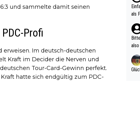
ttle
 6:3 und sammelte damit seinen
Einf
vV p
als 
n Ri
ehle
 PDC-Profi
Bitt
also
end erweisen. Im deutsch-deutschen
ung,
t Kraft im Decider die Nerven und
werd
 deutschen Tour-Card-Gewinn perfekt.
aube
Glüc
sych
 Kraft hatte sich endgültig zum PDC-
d di
e ma
n…