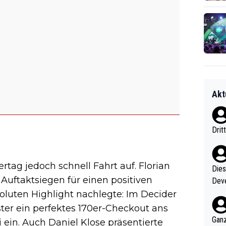
Akt
Drit
tag jedoch schnell Fahrt auf. Florian
Diese
Auftaktsiegen für einen positiven
Deve
nter 60 im
oluten Highlight nachlegte: Im Decider
e mal 40+ er
er ein perfektes 170er-Checkout ans
och krasser wie ein Po
Ganz
ein. Auch Daniel Klose präsentierte