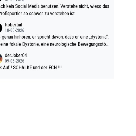
r war doch neulich erst derjenige, der über Social Media G
ach kein Social Media benutzen. Verstehe nicht, wieso das
rovoziert hat. Und Littlers Mutter schießt öfters mal gege
Profisportler so schwer zu verstehen ist
cardo Pietreczko auf Social Media. Hmmmm. Finde den F
Robertuil
r!
18-05-2026
e genau hinhören: er spricht davon, dass er eine „dystonia“,
 eine fokale Dystonie, eine neurologische Bewegungsstör
 bei der unkontrolliert Bewegungen und Krämpfe erzeugt
derJoker04
en, im Arm hat. Und, dass Medikamente ihm helfen! Ich gl
09-05-2026
 immer noch, dass sehr viele der Dartits-Fälle fälschlich p
k Auf ! SCHALKE und der FCN !!!
ologisiert werden und eigentlich fokale Dystonien sind. Un
ese könnten teils wirksam behandelt werden! Dafür müsst
n nur zum Neurologen und nicht zum Mentaltrainer gehe