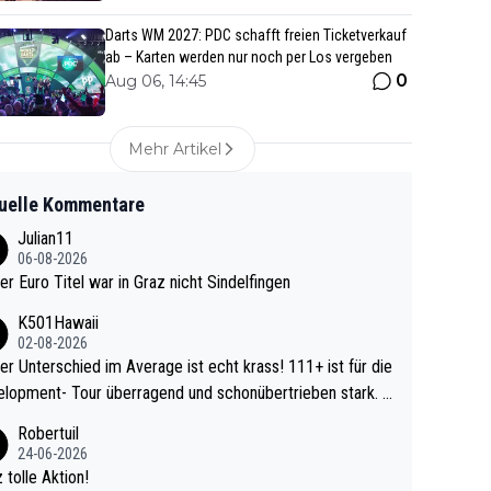
Darts WM 2027: PDC schafft freien Ticketverkauf
ab – Karten werden nur noch per Los vergeben
0
Aug 06, 14:45
Mehr Artikel
uelle Kommentare
Julian11
06-08-2026
ter Euro Titel war in Graz nicht Sindelfingen
K501Hawaii
02-08-2026
r Unterschied im Average ist echt krass! 111+ ist für die
lopment- Tour überragend und schonübertrieben stark. U
 Ave dagegen eigentlich schon zu schwach - gerad
Robertuil
st recht. Da gewinnst keinen Blumentopf - ist ja n
24-06-2026
kalspiel eines Kreisligisten vs einem Bu
 tolle Aktion!