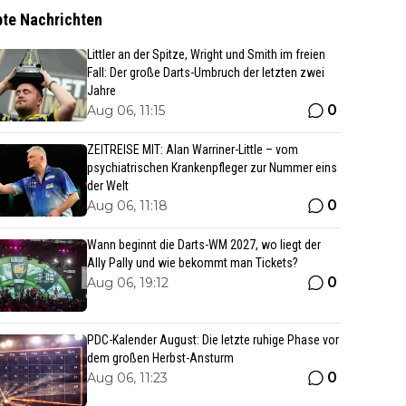
bte Nachrichten
Littler an der Spitze, Wright und Smith im freien
Fall: Der große Darts-Umbruch der letzten zwei
Jahre
0
Aug 06, 11:15
ZEITREISE MIT: Alan Warriner-Little – vom
psychiatrischen Krankenpfleger zur Nummer eins
der Welt
0
Aug 06, 11:18
Wann beginnt die Darts-WM 2027, wo liegt der
Ally Pally und wie bekommt man Tickets?
0
Aug 06, 19:12
PDC-Kalender August: Die letzte ruhige Phase vor
dem großen Herbst-Ansturm
0
Aug 06, 11:23