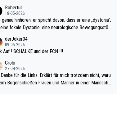
cardo Pietreczko auf Social Media. Hmmmm. Finde den F
Robertuil
r!
18-05-2026
e genau hinhören: er spricht davon, dass er eine „dystonia“,
 eine fokale Dystonie, eine neurologische Bewegungsstör
 bei der unkontrolliert Bewegungen und Krämpfe erzeugt
derJoker04
en, im Arm hat. Und, dass Medikamente ihm helfen! Ich gl
09-05-2026
 immer noch, dass sehr viele der Dartits-Fälle fälschlich p
k Auf ! SCHALKE und der FCN !!!
ologisiert werden und eigentlich fokale Dystonien sind. Un
Grobi
ese könnten teils wirksam behandelt werden! Dafür müsst
27-04-2026
n nur zum Neurologen und nicht zum Mentaltrainer gehe
 Danke für die Links. Erklärt für mich trotzdem nicht, waru
im Bogenschießen Frauen und Männer in einer Mannscha
pielen. Und beim Dressurreiten sind ebenfalls Frauen und
er in einer Mannschaft und das, obwohl hier auch eine Kö
lichkeit vorausgesetzt ist. Gilt sogar bei den olympischen
n! Der Podcast "Tops Tops Tops" (Folgen 70 und 72) b
äftigt sich ausführlich, sachlich und absolut nachvollziehb
it dem Thema.