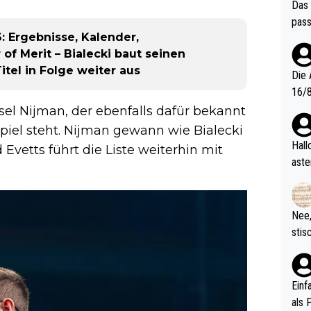
Das 
pass
 Ergebnisse, Kalender,
of Merit – Bialecki baut seinen
tel in Folge weiter aus
Die 
16/8? Die Jugendspiele waren letztes Jah
zwei
sel Nijman, der ebenfalls dafür bekannt
l. Allerdings ist Mitchell Lawrie als Nummer 1 der Welt eh quali
Spiel steht. Nijman gewann wie Bialecki
fizi
Hallo, warum gibt es keinen Hinweis, dass di
Evetts führt die Liste weiterhin mit
eisters erst
aste
s Ja
rtik
d wo
etzt
Nee,
urch
stis
(in 
ten 
als Z
nes 
ttle
Einf
vV p
als 