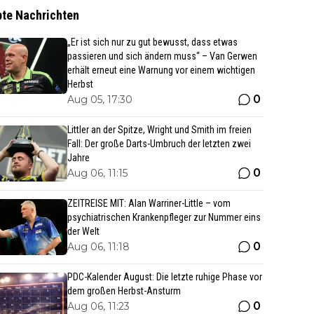
bte Nachrichten
„Er ist sich nur zu gut bewusst, dass etwas
passieren und sich ändern muss“ – Van Gerwen
erhält erneut eine Warnung vor einem wichtigen
Herbst
0
Aug 05, 17:30
Littler an der Spitze, Wright und Smith im freien
Fall: Der große Darts-Umbruch der letzten zwei
Jahre
0
Aug 06, 11:15
ZEITREISE MIT: Alan Warriner-Little – vom
psychiatrischen Krankenpfleger zur Nummer eins
der Welt
0
Aug 06, 11:18
PDC-Kalender August: Die letzte ruhige Phase vor
dem großen Herbst-Ansturm
0
Aug 06, 11:23