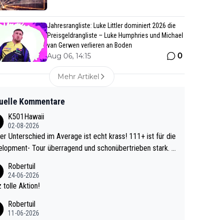
Jahresrangliste: Luke Littler dominiert 2026 die
Preisgeldrangliste – Luke Humphries und Michael
van Gerwen verlieren an Boden
0
Aug 06, 14:15
Mehr Artikel
uelle Kommentare
K501Hawaii
02-08-2026
r Unterschied im Average ist echt krass! 111+ ist für die
lopment- Tour überragend und schonübertrieben stark. U
 Ave dagegen eigentlich schon zu schwach - gerad
Robertuil
st recht. Da gewinnst keinen Blumentopf - ist ja n
24-06-2026
kalspiel eines Kreisligisten vs einem Bu
 tolle Aktion!
ligisten.
Robertuil
11-06-2026