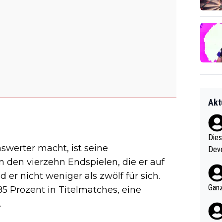
Akt
Diese
werter macht, ist seine
Deve
nter 60 im
 den vierzehn Endspielen, die er auf
e mal 40+ er
 er nicht weniger als zwölf für sich.
och krasser wie ein Po
Ganz
85 Prozent in Titelmatches, eine
ndes
.