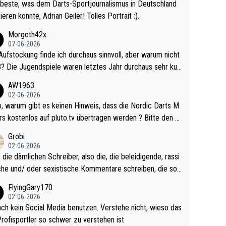
beste, was dem Darts-Sportjournalismus in Deutschland
ieren konnte, Adrian Geiler! Tolles Portrait :).
Morgoth42x
07-06-2026
Aufstockung finde ich durchaus sinnvoll, aber warum nicht
r durchaus sehr kur
lig und besser anzuschauen, als manch Erwachsenenspie
AW1963
02-06-2026
ert. Somit ändert die automatische Qualifikation des Weltm
e Nordic Darts M
mal nichts. Ich denke sie wollen damit für nächste
rs kostenlos auf pluto.tv übertragen werden ? Bitte den A
hr vorsorgen, denn da ist er alt genug für die PDC und wir
el aktualisieren, danke!
Grobi
hl wenig WDF Turniere spielen. Dies war bei Archie Self l
02-06-2026
es Jahr der Fall. Er musste als amtierender Weltmeister d
 die dämlichen Schreiber, also die, die beleidigende, rassi
 den Qualifier und ich glaube kaum, dass Mitchel sich das
che und/ oder sexistische Kommentare schreiben, die soll
Vegas) antun würde, wenn er doch eigentlich die PDC-WM
das einfach mal bleiben lassen. Sollten besser mal ihr eige
FlyingGary170
iel hat.
Leben in den Griff kriegen. Nur eins wundert mich: Luke Li
02-06-2026
r war doch neulich erst derjenige, der über Social Media G
ach kein Social Media benutzen. Verstehe nicht, wieso das
rovoziert hat. Und Littlers Mutter schießt öfters mal gege
Profisportler so schwer zu verstehen ist