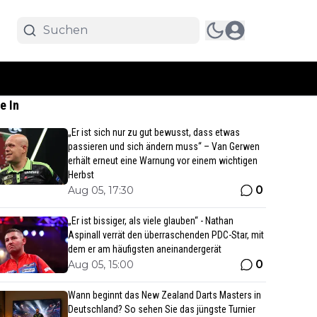
e In
„Er ist sich nur zu gut bewusst, dass etwas
passieren und sich ändern muss“ – Van Gerwen
erhält erneut eine Warnung vor einem wichtigen
Herbst
0
Aug 05, 17:30
„Er ist bissiger, als viele glauben“ - Nathan
Aspinall verrät den überraschenden PDC-Star, mit
dem er am häufigsten aneinandergerät
0
Aug 05, 15:00
Wann beginnt das New Zealand Darts Masters in
Deutschland? So sehen Sie das jüngste Turnier